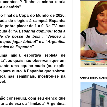
o acontece? Tenho a minha teoria
r aleatório”.
 o final da Copa do Mundo de 2026,
vada de elogios à campeã Espanha
o pobre placar de 1 a 0. Na TV, nas
cuta é:
“A Espanha dominou toda a
de de posse de bola”
,
“Venceu a
 quis jogar futebol” e a “Argentina
 tática da Espanha”
.
a mídia esportiva repleta de
nta", os quais não observam que um
uanto uma equipe muda (ou expõe
to para outro. A Espanha que sobrou
ça nas semifinais, mostrou-se na
FARIAS BRITO SOB
vel.
ão conseguiu, com seu elenco que
ar a defesa da “limitada” Argentina.