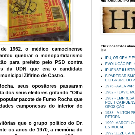
HISTÓRIA DO IPU por 
Click nos textos abaix
s de 1962, o médico camocinense
Ipu
entou quebrar o monopartidarismo
IPU, ORIGEM E 
ção para prefeito pelo PSD contra
EVOLUÇÃO RELIG
ias da UDN que era o candidato
IPUENSE ILUST
municipal Zifirino de Castro.
BIPARTIDARISM
E O GRUPO DO 
Rocha, seus opositores passaram
1976 - A ALA PA
ta dos seus eleitores gritando “Olha
1982 - FLÁVIO 
1987 - EMPRESÁ
 popular pacote de Fumo Rocha que
POLÍTICA IPUEN
idades camponesas do interior do
OPOSIÇÃO
1988 - MILTON 
RETORN...
tórias que o grupo político do Dr.
1990: MARCELO
ESTADUAL
nte os anos de 1970, a memória do
1992: ZEZÉ CAR