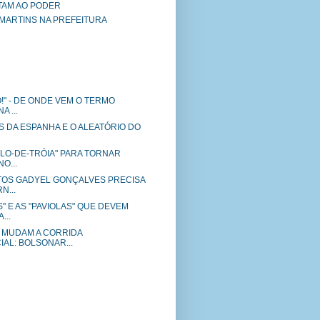
TAM AO PODER
 MARTINS NA PREFEITURA
!" - DE ONDE VEM O TERMO
A ...
S DA ESPANHA E O ALEATÓRIO DO
ALO-DE-TRÓIA" PARA TORNAR
O...
OS GADYEL GONÇALVES PRECISA
N...
" E AS "PAVIOLAS" QUE DEVEM
...
 MUDAM A CORRIDA
AL: BOLSONAR...