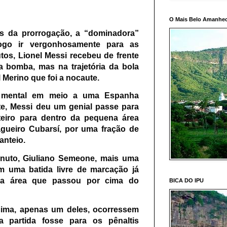
O Mais Belo Amanhec
s da prorrogação, a “dominadora”
ogo ir vergonhosamente para as
tos, Lionel Messi recebeu de frente
 bomba, mas na trajetória da bola
 Merino que foi a nocaute.
e mental em meio a uma Espanha
te, Messi deu um genial passe para
eiro para dentro da pequena área
agueiro Cubarsí, por uma fração de
canteio.
inuto, Giuliano Semeone, mais uma
m uma batida livre de marcação já
na área que passou por cima do
BICA DO IPU
cima, apenas um deles, ocorressem
a partida fosse para os pênaltis