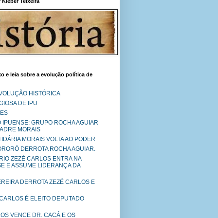
Kléber Teixeira
o e leia sobre a evolução política de
EVOLUÇÃO HISTÓRICA
IOSA DE IPU
RES
O IPUENSE: GRUPO ROCHA AGUIAR
PADRE MORAIS
RTIDÁRIA MORAIS VOLTA AO PODER
MORORÓ DERROTA ROCHA AGUIAR.
RIO ZEZÉ CARLOS ENTRA NA
SE E ASSUME LIDERANÇA DA
PEREIRA DERROTA ZEZÉ CARLOS E
 CARLOS É ELEITO DEPUTADO
LOS VENCE DR. CACÁ E OS