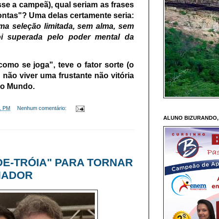
se a campeã), qual seriam as frases
ontas"? Uma delas certamente seria:
a seleção limitada, sem alma, sem
oi superada pelo poder mental da
mo se joga", teve o fator sorte (o
 não viver uma frustante não vitória
do Mundo.
1 PM
Nenhum comentário:
ALUNO BIZURANDO,
-DE-TRÓIA" PARA TORNAR
NADOR