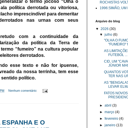
generalizar o termo jocoso “Olha o
ROCHISTAS VOL
la política derrotada ou vitoriosa,
1996:SIMÃO, UM
acho imprescindível para demeritar
derrotados nas urnas com seus
Arquivo do blog
▼
2026
(30)
▼
julho
(6)
retudo com a continuidade da
"OLHA O FUMO
olarização da política da Terra de
"FUMEIRO" N
 termo “fumeiro” na cultura popular
AS LIMITAÇÕE
FUTEBOL ...
 eleitores derrotados.
CID, UM "CAV
endo esse texto e não for ipuense,
JÚNIOR MAN
vreado da nossa terrinha, tem esse
QUANTOS VOT
TER NAS UR
sentido político.
AS "BENGALAS
LEVAR ELMA
 PM
Nenhum comentário:
FATOS NOVOS
PRESIDENCI
►
abril
(3)
►
março
(4)
►
fevereiro
(4)
A ESPANHA E O
►
janeiro
(13)