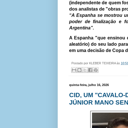
(independente de quem fos
dos analistas de "obras pr
“A Espanha se mostrou um
poder de finalização e f
Argentina”.
A Espanha "que ensinou co
aleatório) do seu lado para
em uma decisão de Copa 
Postado por
KLEBER TEIXEIRA
às
10:5
quinta-feira, julho 16, 2026
CID, UM "CAVALO
JÚNIOR MANO SE