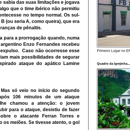
e sabia das suas limitações e jogava
algo que o time ibérico não permitiu
ontecesse no tempo normal. Os sul-
B (ou seria A, como queira), que era
branças de pênaltis.
va para a prorrogação quando, numa
te argentino Enzo Fernandes recebeu
 expulso. Caso não ocorresse esse
Primeiro Lugar no 
riam mais possibilidades de segurar
spirado ataque do apático Lamine
Quadro da Igrejinha..
 Mas só veio no início do segundo
 após 106 minutos de um ataque
talhe chamou a atenção: o jovem
ir para o ataque, desistiu de fazer
obre o atacante Ferran Torres e
do os meiões. Se tivesse atento, o gol