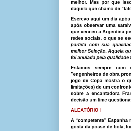
melhor. Mas por que iss
daquilo que chamo de “fato
Escrevo aqui um dia após
após observar uma sarai
que venceu a Argentina pel
redes sociais, o que se es
partida com sua qualida
melhor Seleção. Aquela que
foi anulada pela qualidade
Estamos sempre com um
"engenheiros de obra pro
jogo de Copa mostra o q
limitações) de um confron
sobre a encantadora Fran
decisão um time questioná
ALEATÓRIO I
A “competente” Espanha n
gosta da posse de bola, fur