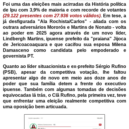
Foi uma das eleições mais acirradas da História política
de Ipu com 3,9% de maioria e com recorde de votantes
(29.122 presentes com 27.936 votos válidos)
. Em tese, a
já desfigurada "Ala Rochista/Carlos" - aliada com os
outrara adversários Mororós e Martins de Nonato - volta
ao poder em 2025 agora através de um novo líder,
Lindbergh Martins, ipuense prefeito da "praiana" Jijoca
de Jericoacoaquara e que cacifou sua esposa Milena
Damasceno como candidata pelo empoderado e
governista PT.
Quanto ao líder situacionista e ex-prefeito Sérgio Rufino
(PSB), apesar da competitiva votação, lhe faltou
apresentar algo de novo em meio aos doze anos de
poder que sua família detem a frente do executivo
ipuense. Também c
om algumas tomadas de decisões
equivocadas lá trás, o Clã Rufino, pela primeira vez, teve
que enfrentar uma eleição realmente competitiva com
uma oposição bem articuada.