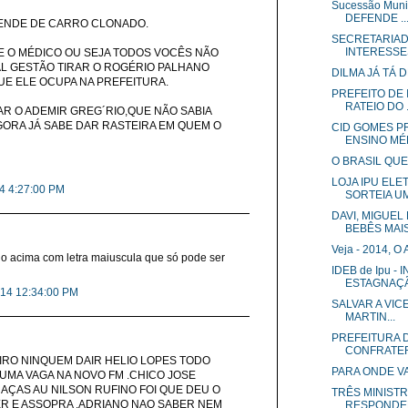
Sucessão Mun
DEFENDE ..
TENDE DE CARRO CLONADO.
SECRETARIAD
INTERESSES
E O MÉDICO OU SEJA TODOS VOCÊS NÃO
L GESTÃO TIRAR O ROGÉRIO PALHANO
DILMA JÁ TÁ 
UE ELE OCUPA NA PREFEITURA.
PREFEITO DE 
RATEIO DO .
 O ADEMIR GREG´RIO,QUE NÃO SABIA
GORA JÁ SABE DAR RASTEIRA EM QUEM O
CID GOMES P
ENSINO MÉ
O BRASIL QUE
LOJA IPU EL
14 4:27:00 PM
SORTEIA UM
DAVI, MIGUEL
BEBÊS MAIS.
Veja - 2014,
io acima com letra maiuscula que só pode ser
IDEB de Ipu 
ESTAGNAÇÃO
014 12:34:00 PM
SALVAR A VIC
MARTIN...
PREFEITURA 
CONFRATERN
IRO NINQUEM DAIR HELIO LOPES TODO
PARA ONDE V
A UMA VAGA NA NOVO FM .CHICO JOSE
AÇAS AU NILSON RUFINO FOI QUE DEU O
TRÊS MINIST
R E ASSOPRA .ADRIANO NAO SABER NEM
RESPONDEM