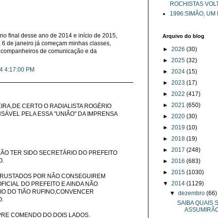
ROCHISTAS VOL
1996:SIMÃO, UM
 no final desse ano de 2014 e início de 2015,
Arquivo do blog
ia 6 de janeiro já começam minhas classes,
►
2026
(30)
 companheiros de comunicação e da
►
2025
(32)
14 4:17:00 PM
►
2024
(15)
►
2023
(17)
►
2022
(417)
►
2021
(650)
IRA,DE CERTO O RADIALISTA ROGÉRIO
SÁVEL PELA ESSA "UNIÃO" DA IMPRENSA
►
2020
(30)
►
2019
(10)
►
2018
(19)
►
2017
(248)
ÃO TER SIDO SECRETÁRIO DO PREFEITO
O.
►
2016
(683)
►
2015
(1030)
.FRUSTADOS POR NÃO CONSEGUIREM
▼
2014
(1129)
FICIAL DO PREFEITO E AINDA NÃO
IO DO TIÃO RUFINO,CONVENCER
▼
dezembro
(66)
.
SAIBA QUAIS
ASSUMIRÃO 
PRE COMENDO DO DOIS LADOS.