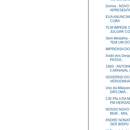
Doriva - NOV
APRESENT
EUA ANUNCIA
CUBA
TCM IMPEDE 
JULGAR CON
Sem Medalha 
TEM UM DOS
IMPRENSA DO
Xodó dos Despo
PASSA...
1993 - ANTON
CARNAVAL 
GOVERNO DO 
VERGONHA
Uso da Máquin
DIPLOMA...
CID FALA DA
PM HERDAD
NOSSO NOVO
BEM... MAL
PADRE NONAT
SER BISPO