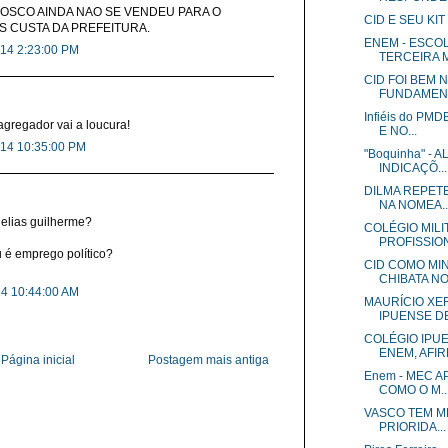
BOSCO AINDA NAO SE VENDEU PARA O
CID E SEU KI
S CUSTA DA PREFEITURA.
ENEM - ESCOL
014 2:23:00 PM
TERCEIRA M
CID FOI BEM 
FUNDAMENTA
Infiéis do PM
agregador vai a loucura!
E NO...
014 10:35:00 PM
"Boquinha" -
INDICAÇÕ...
DILMA REPETE
NA NOMEA..
 elias guilherme?
COLÉGIO MILI
PROFISSION
 é emprego político?
CID COMO MIN
CHIBATA NOS
14 10:44:00 AM
MAURÍCIO XE
IPUENSE DE 
COLÉGIO IPUE
ENEM, AFIRM
Página inicial
Postagem mais antiga
Enem - MEC A
COMO O M..
VASCO TEM ME
PRIORIDA...