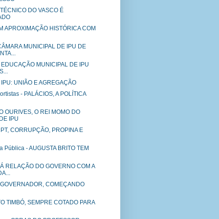
O TÉCNICO DO VASCO É
ADO
M APROXIMAÇÃO HISTÓRICA COM
CÂMARA MUNICIPAL DE IPU DE
TA...
- EDUCAÇÃO MUNICIPAL DE IPU
...
 IPU: UNIÃO E AGREGAÇÃO
rtistas - PALÁCIOS, A POLÍTICA
IO OURIVES, O REI MOMO DO
DE IPU
PT, CORRUPÇÃO, PROPINA E
a Pública - AUGUSTA BRITO TEM
 MÁ RELAÇÃO DO GOVERNO COM A
A...
 GOVERNADOR, COMEÇANDO
O TIMBÓ, SEMPRE COTADO PARA