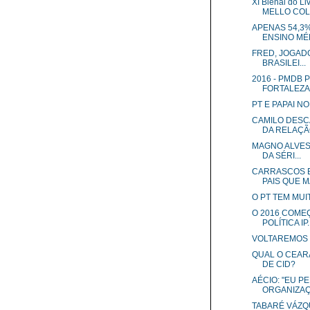
XI Bienal do 
MELLO COLO
APENAS 54,3
ENSINO MÉD
FRED, JOGADO
BRASILEI...
2016 - PMDB
FORTALEZA 
PT E PAPAI N
CAMILO DESC
DA RELAÇÃO
MAGNO ALVES,
DA SÉRI...
CARRASCOS E
PAIS QUE MA
O PT TEM MUI
O 2016 COMEÇ
POLÍTICA IP..
VOLTAREMOS NA
QUAL O CEAR
DE CID?
AÉCIO: "EU P
ORGANIZAÇ
TABARÉ VÁZQ