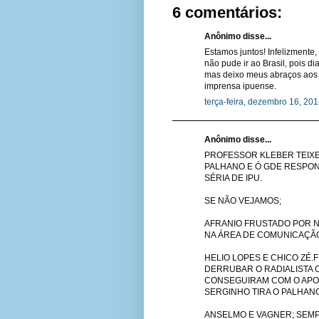
6 comentários:
Anônimo disse...
Estamos juntos! Infelizmente,
não pude ir ao Brasil, pois d
mas deixo meus abraços aos
imprensa ipuense.
terça-feira, dezembro 16, 20
Anônimo disse...
PROFESSOR KLEBER TEIXE
PALHANO E Ó GDE RESPON
SÉRIA DE IPU.
SE NÃO VEJAMOS;
AFRANIO FRUSTADO POR N
NA ÁREA DE COMUNICAÇÃ
HELIO LOPES E CHICO ZÉ
DERRUBAR O RADIALISTA O
CONSEGUIRAM COM O APO
SERGINHO TIRA O PALHANO
ANSELMO E VAGNER; SEM