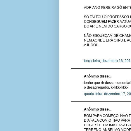
ADRIANO PEREIRA SÓ EN
SÓ FALTOU O PROFESSOR 
CONSEGUEM FAZER A ATUA
DO AR E NEM DO CARGO Q
NÃO ESQUEÇAM DE CHAMAR
NEM AONDE ERA O IPU E A
AJUDOU.
terça-feira, dezembro 16, 20
Anônimo disse...
tenho que rir desse comentar
o desagregador. kkkkkkkkkk.
quarta-feira, dezembro 17, 2
Anônimo disse...
BOM PARA COMEÇO. NAO T
DIA FALA COM O TIAO PAR
HOGE SO TEM IMA CASA GR
TERRENO. ANSELMO MODE