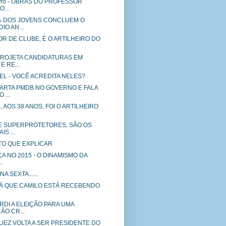
Livro - OBRAS DO PROFESSOR
...
% DOS JOVENS CONCLUEM O
IO AN...
R DE CLUBE, É O ARTILHEIRO DO
 PROJETA CANDIDATURAS EM
E RE...
OEL - VOCÊ ACREDITA NELES?
ARTA PMDB NO GOVERNO E FALA
 ...
 AOS 38 ANOS, FOI O ARTILHEIRO
 SUPERPROTETORES, SÃO OS
IS ...
TO QUE EXPLICAR
A NO 2015 - O DINAMISMO DA
.
 SEXTA......
Á QUE CAMILO ESTÁ RECEBENDO
ERDI A ELEIÇÃO PARA UMA
ÃO CR...
UEZ VOLTA A SER PRESIDENTE DO