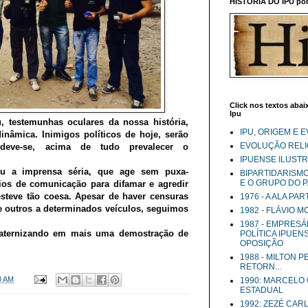
HISTÓRIA DO IPU por 
Click nos textos abaix
Ipu
 testemunhas oculares da nossa história,
IPU, ORIGEM E 
inâmica. Inimigos políticos de hoje, serão
EVOLUÇÃO RELIG
deve-se, acima de tudo prevalecer o
IPUENSE ILUST
pu a imprensa séria, que age sem puxa-
BIPARTIDARISM
E O GRUPO DO 
os de comunicação para difamar e agredir
teve tão coesa. Apesar de haver censuras
1976 - A ALA PA
de outros a determinados veículos, seguimos
1982 - FLÁVIO 
1987 - EMPRESÁ
raternizando em mais uma demostração de
POLÍTICA IPUEN
OPOSIÇÃO
1988 - MILTON 
RETORN...
0 AM
1990: MARCELO
ESTADUAL
1992: ZEZÉ CAR