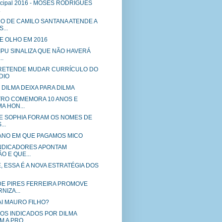
icipal 2016 - MOSES RODRIGUES
.
O DE CAMILO SANTANA ATENDE A
...
DE OLHO EM 2016
IPU SINALIZA QUE NÃO HAVERÁ
..
RETENDE MUDAR CURRÍCULO DO
DIO
 DILMA DEIXA PARA DILMA
ETRO COMEMORA 10 ANOS E
A HON...
 E SOPHIA FORAM OS NOMES DE
..
 O ANO EM QUE PAGAMOS MICO
- INDICADORES APONTAM
 E QUE...
E, ESSA É A NOVA ESTRATÉGIA DOS
DE PIRES FERREIRA PROMOVE
IZA...
AI MAURO FILHO?
ROS INDICADOS POR DILMA
 A PRO...