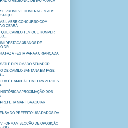
a - RÁDIO REGIONAL DE IPU MARCA
NSE PROMOVE HOMENAGEM AOS
STAQU...
ASIL ABRE CONCURSO COM
A O CEARÁ
IZ QUE CAMILO TEM QUE ROMPER
O...
MI DESTACA 35 ANOS DE
 DR. ...
RA FAZ A FESTA PARA A CRIANÇADA
SSATI É DIPLOMADO SENADOR
O DE CAMILO SANTANA EM FASE
...
ANGUÁ É CAMPEÃO DA COPA VERDES
4
A HISTÓRICA APROXIMAÇÃO DOS
A
a - PREFEITA MARFISA AGUIAR
..
RENSA DO PREFEITO USA DADOS DA
PV FORMAM BLOCÃO DE OPOSIÇÃO
ESSO