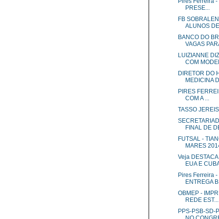
Pires Ferreir
PRESE...
FB SOBRALE
ALUNOS DE
BANCO DO BR
VAGAS PAR
LUIZIANNE D
COM MODEL
DIRETOR DO H
MEDICINA DO
PIRES FERREI
COM A ...
TASSO JEREI
SECRETARIAD
FINAL DE DE
FUTSAL - TI
MARES 201
Veja DESTAC
EUA E CUB
Pires Ferreir
ENTREGA B.
OBMEP - IMP
REDE EST...
PPS-PSB-SD-
NO CONGR