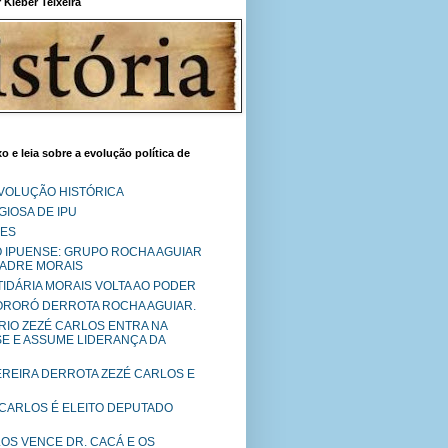
Kléber Teixeira
o e leia sobre a evolução política de
EVOLUÇÃO HISTÓRICA
IOSA DE IPU
RES
O IPUENSE: GRUPO ROCHA AGUIAR
PADRE MORAIS
RTIDÁRIA MORAIS VOLTA AO PODER
MORORÓ DERROTA ROCHA AGUIAR.
RIO ZEZÉ CARLOS ENTRA NA
SE E ASSUME LIDERANÇA DA
PEREIRA DERROTA ZEZÉ CARLOS E
 CARLOS É ELEITO DEPUTADO
LOS VENCE DR. CACÁ E OS