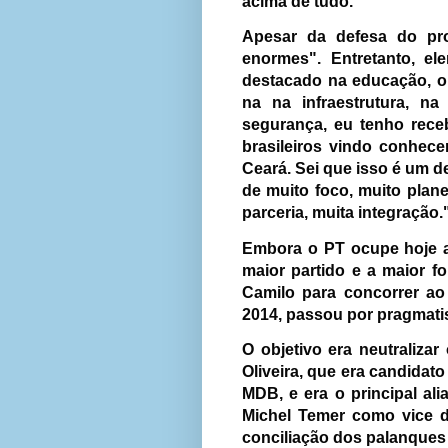
acima de tudo."
Apesar da defesa do pro
enormes". Entretanto, el
destacado na educação, o
na na infraestrutura, n
segurança, eu tenho receb
brasileiros vindo conhece
Ceará. Sei que isso é um d
de muito foco, muito plan
parceria, muita integração.
Embora o PT ocupe hoje a
maior partido e a maior fo
Camilo para concorrer a
2014, passou por pragmat
O objetivo era neutralizar
Oliveira, que era candidat
MDB, e era o principal al
Michel Temer como vice d
conciliação dos palanques