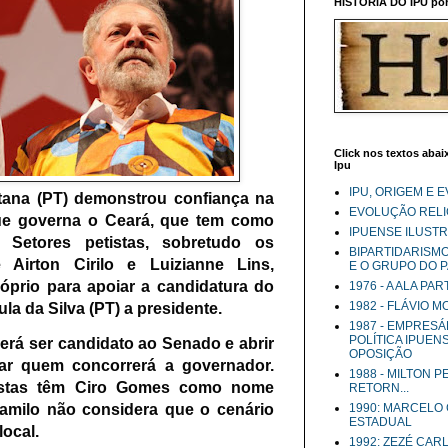
HISTÓRIA DO IPU por 
Click nos textos abaix
Ipu
IPU, ORIGEM E 
ana (PT) demonstrou confiança na
EVOLUÇÃO RELIG
ue governa o Ceará, que tem como
IPUENSE ILUST
 Setores petistas, sobretudo os
BIPARTIDARISM
 Airton Cirilo e Luizianne Lins,
E O GRUPO DO 
prio para apoiar a candidatura do
1976 - A ALA PA
1982 - FLÁVIO 
ula da Silva (PT) a presidente.
1987 - EMPRESÁ
POLÍTICA IPUEN
erá ser candidato ao Senado e abrir
OPOSIÇÃO
ar quem concorrerá a governador.
1988 - MILTON 
tistas têm Ciro Gomes como nome
RETORN...
Camilo não considera que o cenário
1990: MARCELO
ESTADUAL
local.
1992: ZEZÉ CAR