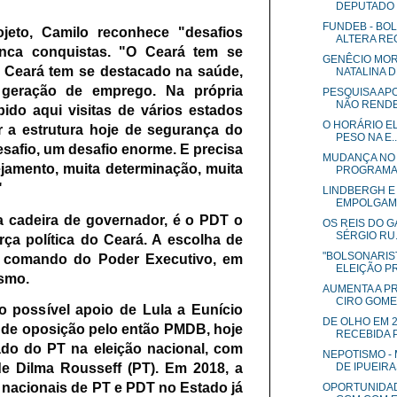
DEPUTADO S
FUNDEB - BO
jeto, Camilo reconhece "desafios
ALTERA REG
enca conquistas. "O Ceará tem se
GENÊCIO MO
 Ceará tem se destacado na saúde,
NATALINA DE
a geração de emprego. Na própria
PESQUISA APO
NÃO RENDE
ido aqui visitas de vários estados
O HORÁRIO EL
r a estrutura hoje de segurança do
PESO NA E..
esafio, um desafio enorme. E precisa
MUDANÇA NO 
ejamento, muita determinação, muita
PROGRAMA 
"
LINDBERGH E
EMPOLGAM A
 cadeira de governador, é o PDT o
OS REIS DO 
SÉRGIO RU.
rça política do Ceará. A escolha de
"BOLSONARIS
o comando do Poder Executivo, em
ELEIÇÃO PR
ismo.
AUMENTA A PR
CIRO GOM
 o possível apoio de Lula a Eunício
DE OLHO EM 2
o de oposição pelo então PMDB, hoje
RECEBIDA PE
iado do PT na eleição nacional, com
NEPOTISMO -
e Dilma Rousseff (PT). Em 2018, a
DE IPUEIRAS
 nacionais de PT e PDT no Estado já
OPORTUNIDAD