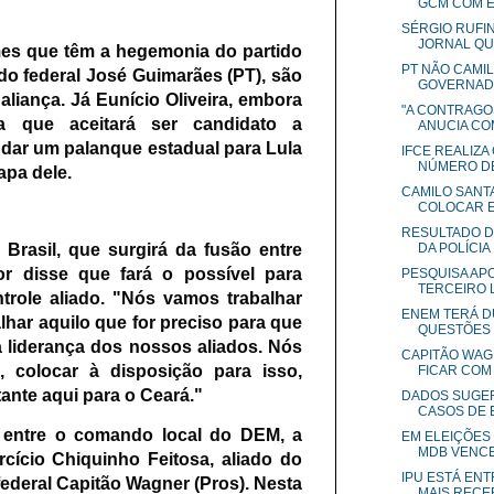
GCM COM ED
SÉRGIO RUFI
JORNAL QUE
es que têm a hegemonia do partido
PT NÃO CAMIL
o federal José Guimarães (PT), são
GOVERNAD
liança. Já Eunício Oliveira, embora
"A CONTRAGOS
ma que aceitará ser candidato a
ANUCIA COM
 dar um palanque estadual para Lula
IFCE REALIZ
NÚMERO DE 
apa dele.
CAMILO SANTA
COLOCAR E
RESULTADO D
DA POLÍCIA .
Brasil, que surgirá da fusão entre
 disse que fará o possível para
PESQUISA AP
TERCEIRO 
trole aliado. "Nós vamos trabalhar
ENEM TERÁ D
lhar aquilo que for preciso para que
QUESTÕES D
a liderança dos nossos aliados. Nós
CAPITÃO WAG
, colocar à disposição para isso,
FICAR COM 
ante aqui para o Ceará."
DADOS SUGER
CASOS DE E
 entre o comando local do DEM, a
EM ELEIÇÕES
MDB VENCE 
cício Chiquinho Feitosa, aliado do
IPU ESTÁ EN
ederal Capitão Wagner (Pros). Nesta
MAIS RECEB