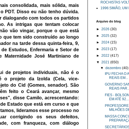
ROCHISTAS VOL
ais consolidada, mais sólida, mais
1996:SIMÃO, UM
 o PDT. Disso eu não tenho dúvida.
r dialogando com todos os partidos
Arquivo do blog
o. As intrigas que tentam colocar
►
2026
(30)
 não vão vingar, porque o que está
►
2025
(32)
o que tem sido construído ao longo
►
2024
(15)
dor na tarde dessa quinta-feira, 9,
►
2023
(17)
 de Estudos, Enfermaria e Setor de
►
2022
(417)
e Maternidade José Martiniano de
▼
2021
(650)
▼
dezembro
(40)
i de projetos individuais, não é o
IPU FECHA O 
REAIS EM...
 o projeto da Izolda (Cela, vice-
GOVERNO SAN
ojeto do Cid (Gomes, senador). São
REAIS PAR..
têm feito o Ceará avançar, mesmo
FIES - BOLSO
ises", disse Camilo, acrescentando:
EM ATÉ 92...
 de Estado que está em curso e que
PROFESSORES
MILHÕES DE
entamos, lideramos esse processo no
MASSA CONC
uar corrigindo os seus defeitos,
PREPARAÇÃ
ade, com franqueza, com diálogo
SECRETÁRIOS