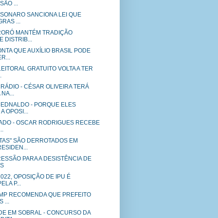
ÃO ...
LSONARO SANCIONA LEI QUE
RAS ...
RORÓ MANTÉM TRADIÇÃO
 DISTRIB...
NTA QUE AUXÍLIO BRASIL PODE
R...
EITORAL GRATUITO VOLTA A TER
.
RÁDIO - CÉSAR OLIVEIRA TERÁ
NA...
 EDNALDO - PORQUE ELES
 OPOSI...
GADO - OSCAR RODRIGUES RECEBE
..
TAS" SÃO DERROTADOS EM
ESIDEN...
ESSÃO PARA A DESISTÊNCIA DE
ES
022, OPOSIÇÃO DE IPU É
LA P...
 MP RECOMENDA QUE PREFEITO
 ...
E EM SOBRAL - CONCURSO DA