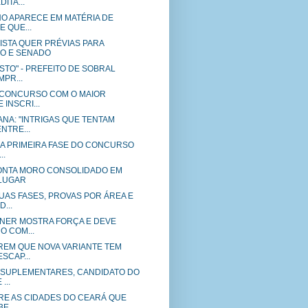
ITA...
NO APARECE EM MATÉRIA DE
 QUE...
ISTA QUER PRÉVIAS PARA
O E SENADO
TO" - PREFEITO DE SOBRAL
PR...
A CONCURSO COM O MAIOR
INSCRI...
NA: "INTRIGAS QUE TENTAM
NTRE...
A PRIMEIRA FASE DO CONCURSO
..
ONTA MORO CONSOLIDADO EM
LUGAR
UAS FASES, PROVAS POR ÁREA E
...
NER MOSTRA FORÇA E DEVE
O COM...
EM QUE NOVA VARIANTE TEM
SCAP...
 SUPLEMENTARES, CANDIDATO DO
...
TRE AS CIDADES DO CEARÁ QUE
E...