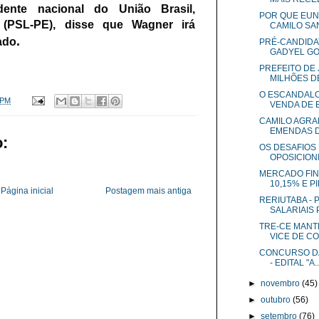
dente nacional do União Brasil,
POR QUE EUN
 (PSL-PE), disse que Wagner irá
CAMILO SA
.
ado
PRÉ-CANDIDA
GADYEL GO
PREFEITO DE 
MILHÕES DE 
O ESCANDALO
 PM
VENDA DE 
CAMILO AGRA
EMENDAS D
:
OS DESAFIOS
OPOSICIONI
MERCADO FIN
10,15% E PIB
Página inicial
Postagem mais antiga
RERIUTABA - 
SALARIAIS P.
TRE-CE MANT
VICE DE CO.
CONCURSO DA
- EDITAL "A..
►
novembro
(45)
►
outubro
(56)
►
setembro
(76)