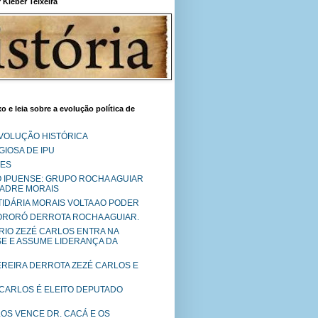
Kléber Teixeira
o e leia sobre a evolução política de
EVOLUÇÃO HISTÓRICA
IOSA DE IPU
RES
O IPUENSE: GRUPO ROCHA AGUIAR
PADRE MORAIS
RTIDÁRIA MORAIS VOLTA AO PODER
MORORÓ DERROTA ROCHA AGUIAR.
RIO ZEZÉ CARLOS ENTRA NA
SE E ASSUME LIDERANÇA DA
PEREIRA DERROTA ZEZÉ CARLOS E
 CARLOS É ELEITO DEPUTADO
LOS VENCE DR. CACÁ E OS