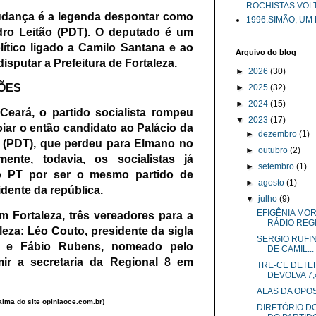
ROCHISTAS VOL
dança é a legenda despontar como
1996:SIMÃO, UM
dro Leitão (PDT). O deputado é um
lítico ligado a Camilo Santana e ao
Arquivo do blog
sputar a Prefeitura de Fortaleza.
►
2026
(30)
ÇÕES
►
2025
(32)
►
2024
(15)
Ceará, o partido socialista rompeu
▼
2023
(17)
iar o então candidato ao Palácio da
►
dezembro
(1)
o (PDT), que perdeu para Elmano no
►
outubro
(2)
mente, todavia, os socialistas já
►
setembro
(1)
o PT por ser o mesmo partido de
►
agosto
(1)
idente da república.
▼
julho
(9)
EFIGÊNIA MO
 Fortaleza, três vereadores para a
RÁDIO REGI
eza: Léo Couto, presidente da sigla
SERGIO RUFI
el e Fábio Rubens, nomeado pelo
DE CAMIL...
mir a secretaria da Regional 8 em
TRE-CE DETE
DEVOLVA 7,4
ALAS DA OPO
aima do site opiniaoce.com.br)
DIRETÓRIO D