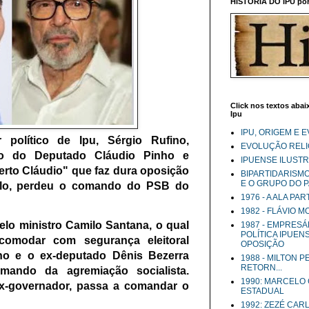
HISTÓRIA DO IPU por 
Click nos textos abaix
Ipu
IPU, ORIGEM E 
 político de Ipu, Sérgio Rufino,
EVOLUÇÃO RELIG
rio do Deputado Cláudio Pinho e
IPUENSE ILUST
rto Cláudio" que faz dura oposição
BIPARTIDARISM
E O GRUPO DO 
lo, perdeu o comando do PSB do
1976 - A ALA PA
1982 - FLÁVIO 
elo ministro Camilo Santana, o qual
1987 - EMPRESÁ
POLÍTICA IPUEN
comodar com segurança eleitoral
OPOSIÇÃO
no e o ex-deputado Dênis Bezerra
1988 - MILTON 
RETORN...
mando da agremiação socialista.
1990: MARCELO
x-governador, passa a comandar o
ESTADUAL
1992: ZEZÉ CAR