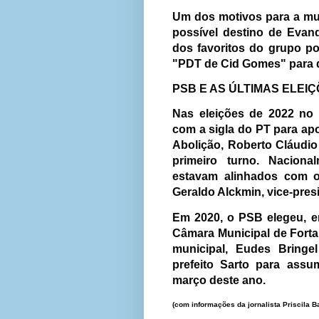
Um dos motivos para a mu
possível destino de Evan
dos favoritos do grupo po
"PDT de Cid Gomes" para di
PSB E AS ÚLTIMAS ELEI
Nas eleições de 2022 no 
com a sigla do PT para apo
Abolição, Roberto Cláudi
primeiro turno. Nacional
estavam alinhados com 
Geraldo Alckmin, vice-pres
Em 2020, o PSB elegeu, em
Câmara Municipal de Fortal
municipal, Eudes Bring
prefeito Sarto para assu
março deste ano.
(com informações da jornalista Priscila B