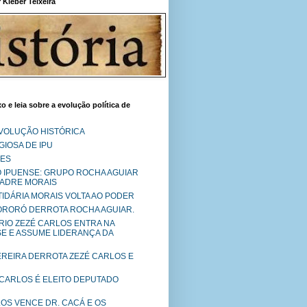
Kléber Teixeira
o e leia sobre a evolução política de
EVOLUÇÃO HISTÓRICA
IOSA DE IPU
RES
O IPUENSE: GRUPO ROCHA AGUIAR
PADRE MORAIS
RTIDÁRIA MORAIS VOLTA AO PODER
MORORÓ DERROTA ROCHA AGUIAR.
RIO ZEZÉ CARLOS ENTRA NA
SE E ASSUME LIDERANÇA DA
PEREIRA DERROTA ZEZÉ CARLOS E
 CARLOS É ELEITO DEPUTADO
LOS VENCE DR. CACÁ E OS