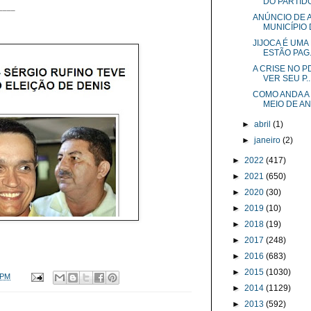
DO PARTIDO 
____
ANÚNCIO DE A
MUNICÍPIO D
JIJOCA É UMA
ESTÃO PAG.
A CRISE NO P
VER SEU P..
COMO ANDA A
MEIO DE ANO
►
abril
(1)
►
janeiro
(2)
►
2022
(417)
►
2021
(650)
►
2020
(30)
►
2019
(10)
►
2018
(19)
►
2017
(248)
►
2016
(683)
►
2015
(1030)
 PM
►
2014
(1129)
►
2013
(592)