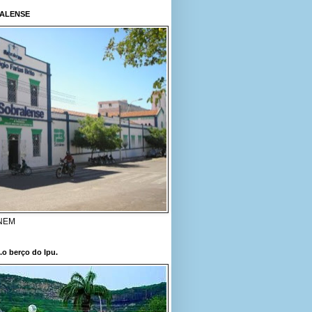
RALENSE
ENEM
..o berço do Ipu.