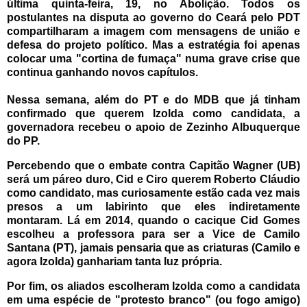
última quinta-feira, 19, no Abolição.
Todos os
postulantes na disputa ao governo do Ceará pelo PDT
compartilharam a imagem com mensagens de união e
defesa do projeto político. Mas a estratégia foi apenas
colocar uma "cortina de fumaça" numa grave crise que
continua ganhando novos capítulos.
Nessa semana, além do PT e do MDB que já tinham
confirmado que querem Izolda como candidata, a
governadora recebeu o apoio de Zezinho Albuquerque
do PP.
Percebendo que o embate contra Capitão Wagner (UB)
será um páreo duro, Cid e Ciro querem Roberto Cláudio
como candidato, mas curiosamente estão cada vez mais
presos a um labirinto que eles indiretamente
montaram.
Lá em 2014, quando o cacique Cid Gomes
escolheu a professora para ser a Vice de Camilo
Santana (PT), jamais pensaria que as criaturas (Camilo e
agora Izolda) ganhariam tanta luz própria.
Por fim, os aliados escolheram Izolda como a candidata
em uma espécie de "protesto branco" (ou fogo amigo)