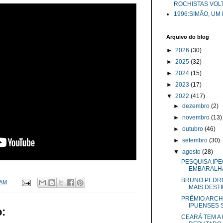
ROCHISTAS VOL
1996:SIMÃO, UM
Arquivo do blog
►
2026
(30)
►
2025
(32)
►
2024
(15)
►
2023
(17)
▼
2022
(417)
►
dezembro
(2)
►
novembro
(13)
►
outubro
(46)
►
setembro
(30)
▼
agosto
(28)
PESQUISA IP
EMBARALHA 
BRUNO PEDRO
 AM
MAIS DESTIN
PRÊMIO ARCH
IPUENSES S
:
CEARÁ TEM A 