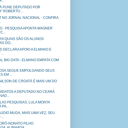
...
Á PUNE DEPUTADO POR
 ROBERTO ...
T NO JORNAL NACIONAL - CONFIRA
.
VO - PESQUISA APONTA WAGNER
C...
IRA QUAIS SÃO OS ALUNOS
S DO...
S DECLARA APOIO A ELMANO E
...
L BIG DATA - ELMANO EMPATA COM
OSA SEGUE EMPOLGANDO SEUS
 EM ...
NILSON DE CROATÁ É MAIS UM DO
.
IDATOS A DEPUTADO NO CEARÁ
AD...
LAS PESQUISAS, LULA MONTA
PA...
UDIO MUDA, MAIS UMA VEZ, SEU
...
ORÓ-NONATO FILHO
A, ALINHADA ...