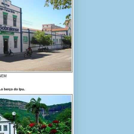
ENEM
..o berço do Ipu.