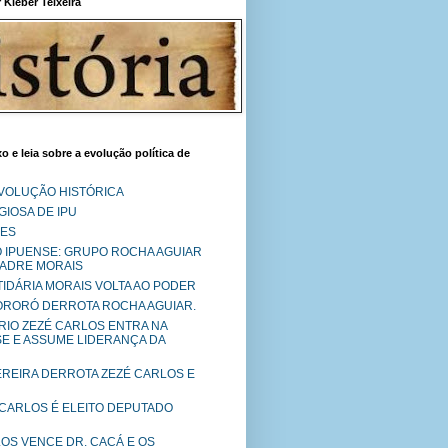
Kléber Teixeira
o e leia sobre a evolução política de
EVOLUÇÃO HISTÓRICA
IOSA DE IPU
RES
O IPUENSE: GRUPO ROCHA AGUIAR
PADRE MORAIS
RTIDÁRIA MORAIS VOLTA AO PODER
MORORÓ DERROTA ROCHA AGUIAR.
RIO ZEZÉ CARLOS ENTRA NA
SE E ASSUME LIDERANÇA DA
PEREIRA DERROTA ZEZÉ CARLOS E
 CARLOS É ELEITO DEPUTADO
LOS VENCE DR. CACÁ E OS