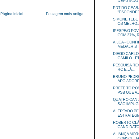
DEPUTADO F
PDT DO CEAR
"ESCONDER"
Página inicial
Postagem mais antiga
SIMONE TEBE
OS MELHO..
IPESPE/O PO
COM 37%, R
AILCA - CONF
MEDALHISTA
DIEGO CARLO
CAMILO - PT 
PESQUISA REA
RC E JÁ...
BRUNO PEDR
APOIADORES
PREFEITO RO
PSB QUE A..
QUATRO CAND
SÃO IMPUGN
ALERTADO PE
ESTRATÉGIA 
ROBERTO CLÁ
CANDIDATO 
ALIANÇA MOR
CONSOLIDAD