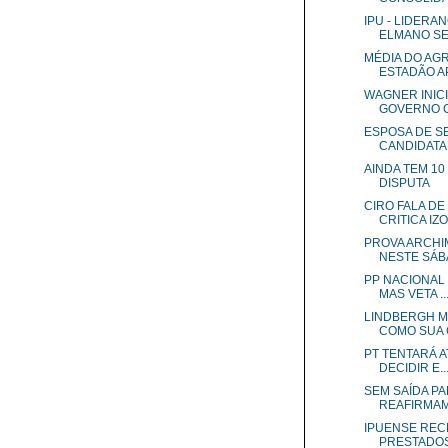
IPU - LIDERA
ELMANO SEM
MÉDIA DO AG
ESTADÃO AP
WAGNER INICI
GOVERNO CO
ESPOSA DE S
CANDIDATA.
AINDA TEM 10
DISPUTA
CIRO FALA DE
CRITICA IZO
PROVA ARCHI
NESTE SÁBA
PP NACIONAL 
MAS VETA ..
LINDBERGH M
COMO SUA C
PT TENTARÁ A
DECIDIR E..
SEM SAÍDA P
REAFIRMAM.
IPUENSE REC
PRESTADOS 