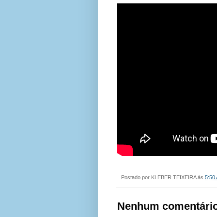
Postado por
KLEBER TEIXEIRA
às
5:50
Nenhum comentário