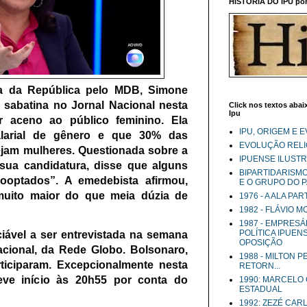
HISTÓRIA DO IPU por 
ia da República pelo MDB, Simone
 sabatina no Jornal Nacional nesta
Click nos textos abaix
Ipu
zer aceno ao público feminino. Ela
IPU, ORIGEM E 
alarial de gênero e que 30% das
EVOLUÇÃO RELIG
ejam mulheres. Questionada sobre a
IPUENSE ILUST
sua candidatura, disse que alguns
BIPARTIDARISM
ooptados”. A emedebista afirmou,
E O GRUPO DO 
muito maior do que meia dúzia de
1976 - A ALA PA
1982 - FLÁVIO 
1987 - EMPRESÁ
POLÍTICA IPUEN
ciável a ser entrevistada na semana
OPOSIÇÃO
acional, da Rede Globo. Bolsonaro,
1988 - MILTON 
ticiparam. Excepcionalmente nesta
RETORN...
 teve início às 20h55 por conta do
1990: MARCELO
ESTADUAL
1992: ZEZÉ CAR