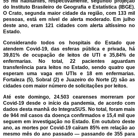
55 mil habitantes, respectivamente, segundo projeção
do Instituto Brasileiro de Geografia e Estatística (IBGE).
O Crato, segunda maior cidade da região, com 133 mil
pessoas, está em nível de alerta moderado. Em julho
deste ano, eram 121 cidades com alerta altíssimo no
Estado.
Considerando todos os hospitais do Estado que
atendem Covid-19, das esferas pública e privada, há
39,81% de ocupação de leitos de UTI e 35,84% de
enfermarias. No total, 22 pacientes aguardam
transferência para leitos no Estado, sendo quatro que
esperam uma vaga em UTIs e 18 em enfermarias.
Fortaleza (5), Sobral (2) e Juazeiro do Norte (2) são as
cidades com maior número de solicitações por leitos.
Até este domingo, 24.503 cearenses morreram por
Covid-19 desde o início da pandemia, de acordo com
dados desta manhã do IntegraSUS. No total, foram mais
de 944 mil casos da doença confirmados e 15,4 mil que
seguem em investigação no Estado. Em outubro deste
ano, as mortes por Covid-19 caíram 85% em relação ao
mesmo mês do ano passado — passando de 355 para