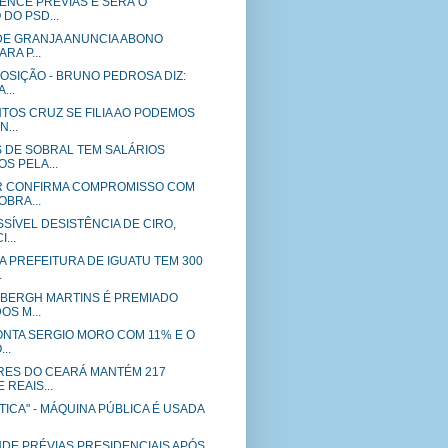
ENCE PRÉVIAS E SERÁ O
DO PSD...
DE GRANJA ANUNCIA ABONO
RA P...
OSIÇÃO - BRUNO PEDROSA DIZ:
...
TOS CRUZ SE FILIA AO PODEMOS
...
 DE SOBRAL TEM SALÁRIOS
S PELA...
 CONFIRMA COMPROMISSO COM
OBRA...
SÍVEL DESISTÊNCIA DE CIRO,
...
 PREFEITURA DE IGUATU TEM 300
.
DBERGH MARTINS É PREMIADO
S M...
ONTA SERGIO MORO COM 11% E O
..
ES DO CEARÁ MANTÉM 217
 REAIS...
ÍTICA" - MÁQUINA PÚBLICA É USADA
DE PRÉVIAS PRESIDENCIAIS APÓS