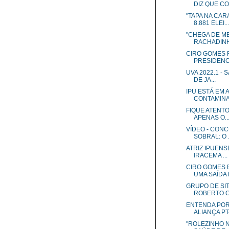
DIZ QUE CO.
"TAPA NA CAR
8.881 ELEI...
"CHEGA DE M
RACHADINH
CIRO GOMES
PRESIDENCI
UVA 2022.1 - 
DE JA...
IPU ESTÁ EM 
CONTAMINA
FIQUE ATENTO
APENAS O..
VÍDEO - CON
SOBRAL: O .
ATRIZ IPUEN
IRACEMA ...
CIRO GOMES 
UMA SAÍDA H
GRUPO DE SI
ROBERTO CL
ENTENDA POR
ALIANÇA PT
"ROLEZINHO N