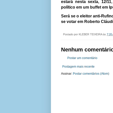
estará nesta sexta, 12/1
político em um buffet em Ip
Será se o eleitor anti-Rufi
se votar em Roberto Cláud
Postado por
KLEBER TEIXEIRA
às
7:20
Nenhum comentário
Postar um comentário
Postagem mais recente
Assinar:
Postar comentários (Atom)