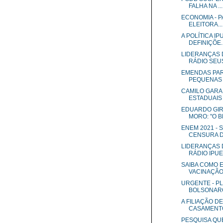
FALHA NA ...
ECONOMIA - P
ELEITORA...
A POLÍTICA I
DEFINIÇÕE..
LIDERANÇAS 
RÁDIO SEUS
EMENDAS PA
PEQUENAS 
CAMILO GARA
ESTADUAIS A
EDUARDO GIR
MORO: "O B
ENEM 2021 -
CENSURA DO
LIDERANÇAS 
RÁDIO IPUE.
SAIBA COMO 
VACINAÇÃO 
URGENTE - PL
BOLSONARO
A FILIAÇÃO D
CASAMENTO
PESQUISA QU