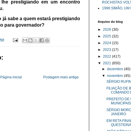
1, lhe prestigiando em um encontro
ROCHISTAS VOL
u.
1996:SIMÃO, UM
no já sabe a quem estará prestigiando
Arquivo do blog
io para governador?
►
2026
(30)
►
2025
(32)
 AM
►
2024
(15)
►
2023
(17)
:
►
2022
(417)
▼
2021
(650)
►
dezembro
(40)
▼
novembro
(45)
Página inicial
Postagem mais antiga
SÉRGIO RUFIN
FILIAÇÃO DE
COMANDO DO
PREFEITO DE
MUNICIPAIS.
SÉRGIO MORO
JANEIRO
EM RETA FINA
QUESTIONAR