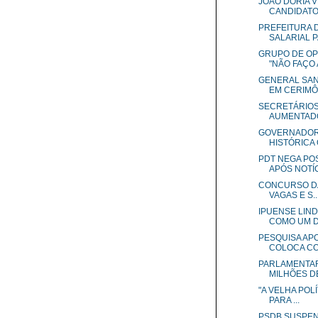
JOÃO DÓRIA V
CANDIDATO 
PREFEITURA 
SALARIAL PA
GRUPO DE OP
"NÃO FAÇO A
GENERAL SAN
EM CERIMÔN
SECRETÁRIOS
AUMENTADO
GOVERNADOR
HISTÓRICA 
PDT NEGA POS
APÓS NOTÍCI
CONCURSO DA
VAGAS E S..
IPUENSE LIN
COMO UM DO
PESQUISA AP
COLOCA CO.
PARLAMENTAR
MILHÕES DE
"A VELHA POL
PARA ...
PSDB SUSPEN