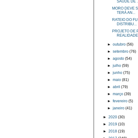
SAÚDE DE ..
MORO DEVE SE
TERÁ AN...
RATEIO DO FU
DISTRIBU...
PROJETO DE P
REALIDADE .
►
outubro
(56)
►
setembro
(76)
►
agosto
(54)
►
julho
(59)
►
junho
(75)
►
maio
(81)
►
abril
(79)
►
março
(39)
►
fevereiro
(5)
►
janeiro
(41)
►
2020
(30)
►
2019
(10)
►
2018
(19)