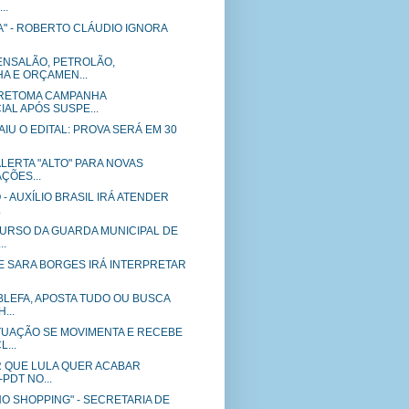
..
A" - ROBERTO CLÁUDIO IGNORA
ENSALÃO, PETROLÃO,
A E ORÇAMEN...
 RETOMA CAMPANHA
AL APÓS SUSPE...
SAIU O EDITAL: PROVA SERÁ EM 30
ALERTA "ALTO" PARA NOVAS
ÇÕES...
 - AUXÍLIO BRASIL IRÁ ATENDER
.
CURSO DA GUARDA MUNICIPAL DE
..
SE SARA BORGES IRÁ INTERPRETAR
BLEFA, APOSTA TUDO OU BUSCA
...
TUAÇÃO SE MOVIMENTA E RECEBE
...
 QUE LULA QUER ACABAR
-PDT NO...
O SHOPPING" - SECRETARIA DE