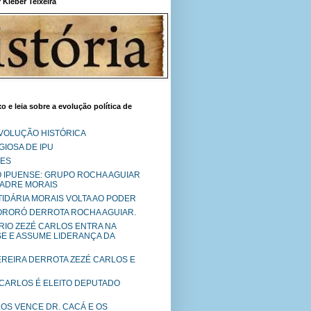
Kléber Teixeira
o e leia sobre a evolução política de
EVOLUÇÃO HISTÓRICA
IOSA DE IPU
RES
O IPUENSE: GRUPO ROCHA AGUIAR
PADRE MORAIS
RTIDÁRIA MORAIS VOLTA AO PODER
MORORÓ DERROTA ROCHA AGUIAR.
RIO ZEZÉ CARLOS ENTRA NA
SE E ASSUME LIDERANÇA DA
PEREIRA DERROTA ZEZÉ CARLOS E
 CARLOS É ELEITO DEPUTADO
LOS VENCE DR. CACÁ E OS