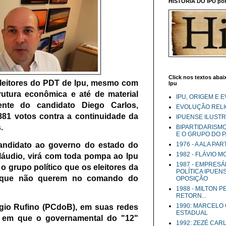
HISTÓRIA DO IPU por 
Click nos textos abaix
eleitores do PDT de Ipu, mesmo com
Ipu
utura econômica e até de material
IPU, ORIGEM E 
nte do candidato Diego Carlos,
EVOLUÇÃO RELIG
881 votos contra a continuidade da
IPUENSE ILUST
s.
BIPARTIDARISM
E O GRUPO DO 
andidato ao governo do estado do
1976 - A ALA PA
1982 - FLÁVIO 
láudio, virá com toda pompa ao Ipu
1987 - EMPRESÁ
o grupo político que os eleitores da
POLÍTICA IPUEN
m que não querem no comando do
OPOSIÇÃO
1988 - MILTON 
RETORN...
1990: MARCELO
rgio Rufino (PCdoB), em suas redes
ESTADUAL
o em que o governamental do "12"
1992: ZEZÉ CAR