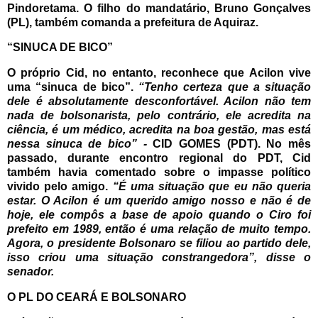
Pindoretama. O filho do mandatário, Bruno Gonçalves
(PL), também comanda a prefeitura de Aquiraz.
“SINUCA DE BICO”
O próprio Cid, no entanto, reconhece que Acilon vive
uma “sinuca de bico”.
“Tenho certeza que a situação
dele é absolutamente desconfortável. Acilon não tem
nada de bolsonarista, pelo contrário, ele acredita na
ciência, é um médico, acredita na boa gestão, mas está
nessa sinuca de bico” -
CID GOMES (PDT).
No mês
passado, durante encontro regional do PDT, Cid
também havia comentado sobre o impasse político
vivido pelo amigo.
“É uma situação que eu não queria
estar. O Acilon é um querido amigo nosso e não é de
hoje, ele compôs a base de apoio quando o Ciro foi
prefeito em 1989, então é uma relação de muito tempo.
Agora, o presidente Bolsonaro se filiou ao partido dele,
isso criou uma situação constrangedora”, disse o
senador.
O PL DO CEARÁ E BOLSONARO