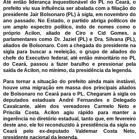
Até então liderança inquestionável do PL no Ceará, o
prefeito viu sua influência ser abalada com a filiação do
presidente Jair Bolsonaro (PL) à sigla, em novembro do
ano passado. No Estado, o partido abriga políticos de
um amplo espectro político, indo de nomes como o
próprio Acilon, aliado de Ciro e Cid Gomes, a
parlamentares como Dr. Jaziel (PL) e Dra. Silvana (PL),
aliados de Bolsonaro.
Com a chegada do presidente na
sigla para buscar a reeleição, o grupo de aliados do
chefe do Executivo federal, até então minoritário no PL
do Ceará, passou a fazer barulho e pressionar pela
saída de Acilon, no mínimo, da presidência da legenda.
Para tornar a situação do prefeito ainda mais instável,
houve uma migração em massa dos principais aliados
de Bolsonaro no Ceará para o PL. Chegaram à sigla os
deputados estaduais André Fernandes e Delegado
Cavalcante, além dos vereadores Carmelo Neto e
Priscila Costa.
Acilon agiu rápido para manter a
ingerência no diretório estadual, tanto que, em fevereiro
deste ano, ele foi reconduzido à presidência da sigla no
Ceará pelo ex-deputado Valdemar Costa Neto,
presidente nacional da legenda.