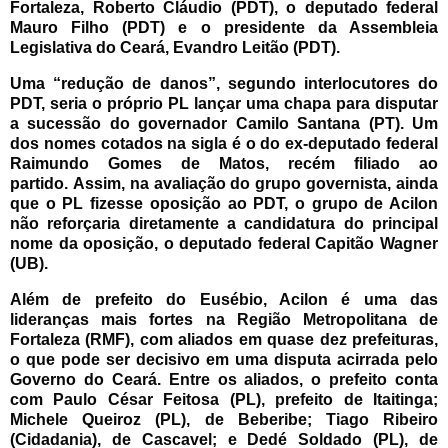
Fortaleza, Roberto Cláudio (PDT), o deputado federal
Mauro Filho (PDT) e o presidente da Assembleia
Legislativa do Ceará, Evandro Leitão (PDT).
Uma “redução de danos”, segundo interlocutores do
PDT, seria o próprio PL lançar uma chapa para disputar
a sucessão do governador Camilo Santana (PT). Um
dos nomes cotados na sigla é o do ex-deputado federal
Raimundo Gomes de Matos, recém filiado ao
partido.
Assim, na avaliação do grupo governista, ainda
que o PL fizesse oposição ao PDT, o grupo de Acilon
não reforçaria diretamente a candidatura do principal
nome da oposição, o deputado federal Capitão Wagner
(UB).
Além de prefeito do Eusébio, Acilon é uma das
lideranças mais fortes na Região Metropolitana de
Fortaleza (RMF), com aliados em quase dez prefeituras,
o que pode ser decisivo em uma disputa acirrada pelo
Governo do Ceará.
Entre os aliados, o prefeito conta
com Paulo César Feitosa (PL), prefeito de Itaitinga;
Michele Queiroz (PL), de Beberibe; Tiago Ribeiro
(Cidadania), de Cascavel; e Dedé Soldado (PL), de