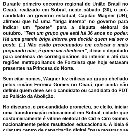
Durante primeiro encontro regional do União Brasil no
Ceará, realizado em Sobral, neste sábado (30), o pré-
candidato ao governo estadual, Capitão Wagner (UB),
afirmou que há uma "briga interna" no governo para
indicar um "poste" para a disputa eleitoral de
outubro.
"
Tem um grupo que está há 36 anos no poder.
Há uma grande briga interna pra decidir quem vai ser o
poste. (...) Não estão preocupados em colocar o mais
preparado não, é quem vai obedecer"
, disse o deputado
para centenas de correligionários do interior e até das
regiões metropolitanos de Fortaleza que hoje estavam
presentes na Princesa do Norte.
Sem citar nomes, Wagner fez críticas ao grupo chefiado
pelos irmãos Ferreira Gomes no Ceará, que ainda não
definiu quem deve ser o candidato ou candidata do PDT
ao Palácio da Abolição.
No discurso, o pré-candidato prometeu, se eleito, iniciar
uma transformação educacional em Sobral, cidade que
costumeiramente é vitrine eleitoral de Cid e Ciro Gomes
nacionalmente pelos resultados educacionais.
A ideia é
criar um centro de capacitação digital "para mostrar que