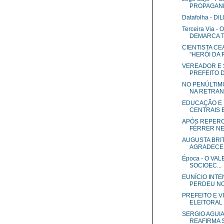
PROPAGANDA
Datafolha - D
Terceira Via 
DEMARCA T
CIENTISTA C
"HERÓI DA 
VEREADOR E 
PREFEITO DE
NO PENÚLTIMO
NA RETRA
EDUCAÇÃO E 
CENTRAIS E
APÓS REPERC
FÉRRER NEG
AUGUSTA BRIT
AGRADECER 
Época - O VAL
SOCIOEC...
EUNÍCIO INTE
PERDEU NO.
PREFEITO E V
ELEITORAL 
SERGIO AGUI
REAFIRMA S