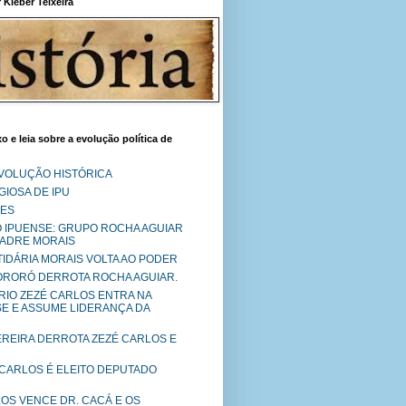
Kléber Teixeira
o e leia sobre a evolução política de
EVOLUÇÃO HISTÓRICA
IOSA DE IPU
RES
O IPUENSE: GRUPO ROCHA AGUIAR
PADRE MORAIS
RTIDÁRIA MORAIS VOLTA AO PODER
MORORÓ DERROTA ROCHA AGUIAR.
RIO ZEZÉ CARLOS ENTRA NA
SE E ASSUME LIDERANÇA DA
PEREIRA DERROTA ZEZÉ CARLOS E
 CARLOS É ELEITO DEPUTADO
LOS VENCE DR. CACÁ E OS