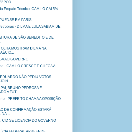
" POD...
nta Empate Técnico: CAMILO CAI 5%
IPUENSE EM PARIS
Petrobras - DILMA E LULA SABIAM DE
EFEITURA DE SÃO BENEDITO E DE
.
AFOLHA MOSTRAM DILMA NA
AÉCIO...
GA AO GOVERNO
lha - CAMILO CRESCE E CHEGA A
 EDUARDO NÃO PEDIU VOTOS
O N...
 PAI, BRUNO PEDROSA É
O A FUT...
erno - PREFEITO CHAMA A OPOSIÇÃO
ÃO DE CONFIRMAÇÃO ESTARÁ
NA ...
 CID SE LICENCIA DO GOVERNO
POLÍCIA FEDERAL APREENDE