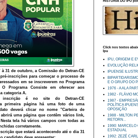
HISTÓRIA DO IPU por 
Click nos textos abaix
Ipu
IPU, ORIGEM E 
EVOLUÇÃO RELIG
7 à 31 de outubro, a Comissão do Detran-CE
IPUENSE ILUST
 pré-inscrições para começar o processo de
BIPARTIDARISM
interessados em se inscreverem no Programa
E O GRUPO DO 
r. O Programa Consiste em oferecer aos
1976 - A ALA PA
a categoria A.
1982 - FLÁVIO 
inscrição é no site do Detran-CE
1987 - EMPRESÁ
 na primeira página há uma foto de uma
POLÍTICA IPUEN
OPOSIÇÃO
idato deverá clicar no nome "Carteira de
 abrirá uma página que contêm vários link,
1988 - MILTON 
RETORN...
 Nesta tela há vários campos com todas as
1990: MARCELO
nchidas corretamente.
ESTADUAL
scrição que estará acontecendo até o dia 31
1992: ZEZÉ CAR
o candidato deve apresentar: