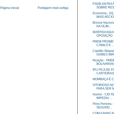
PSDB ENTRA N
SOBRE RES.
Página inicial
Postagem mais antiga
Economia - D
MAIS AÉCIO
Bronze Nacio
NA OLIM...
MARFISA AGU
OPOSIÇÃO
PMDB PROMETE
CAMILO E ...
Capitão Wagn
GOMES MIRA
Reação - PM
BOLIVARIA
IPU FICA DE 
CARTEIRAS .
MOMBAÇA É C
VITORIOSO N
PARA SER MI
Humor - CID 
IMPEDIU ...
Pires Ferreir
SEGUND...
COM A BANCA