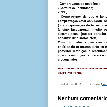
- Comprovante de residência;
- Carteira de Identidade;
- CPF;
- Comprovante de que é benef
comprovação estar estudando há
(ou) comprovação de ter estuda
(ensino fundamental, médio ou 
sistema penal, (ou) ser portado
conduzir uma motocicleta).
Caso os dados sejam compro
critérios do programa terão os
posterior instrução e recebime
direito à inscrição de graça e
credenciados.
Fonte :PREFEITURA MUNICIPAL DE IPUEI
Via Ipu - Voz Política
Postado por
KLEBER TEIXEIRA
às
6:42
Nenhum comentário
Postar um comentário