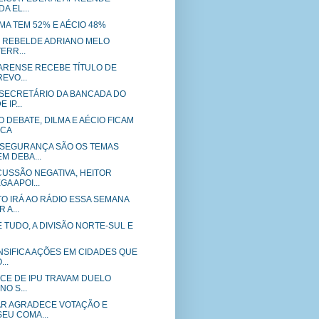
 EL...
ILMA TEM 52% E AÉCIO 48%
- O REBELDE ADRIANO MELO
ERR...
EARENSE RECEBE TÍTULO DE
REVO...
SECRETÁRIO DA BANCADA DO
 IP...
 DEBATE, DILMA E AÉCIO FICAM
NCA
SEGURANÇA SÃO OS TEMAS
M DEBA...
USSÃO NEGATIVA, HEITOR
A APOI...
O IRÁ AO RÁDIO ESSA SEMANA
A...
E TUDO, A DIVISÃO NORTE-SUL E
NSIFICA AÇÕES EM CIDADES QUE
..
ICE DE IPU TRAVAM DUELO
NO S...
AR AGRADECE VOTAÇÃO E
EU COMA...