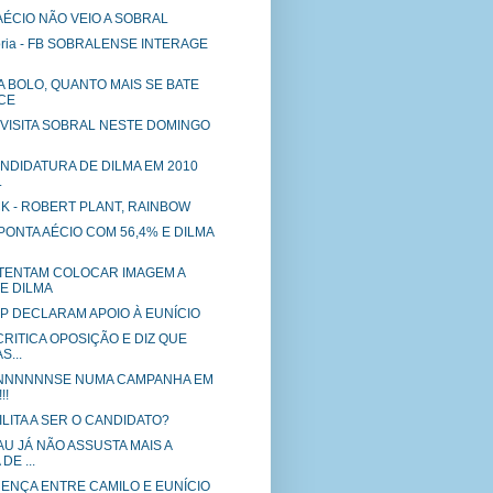
 AÉCIO NÃO VEIO A SOBRAL
tória - FB SOBRALENSE INTERAGE
 A BOLO, QUANTO MAIS SE BATE
CE
 VISITA SOBRAL NESTE DOMINGO
CANDIDATURA DE DILMA EM 2010
.
K - ROBERT PLANT, RAINBOW
 APONTA AÉCIO COM 56,4% E DILMA
TENTAM COLOCAR IMAGEM A
E DILMA
P DECLARAM APOIO À EUNÍCIO
CRITICA OPOSIÇÃO E DIZ QUE
S...
NNNNNSE NUMA CAMPANHA EM
!!
LITA A SER O CANDIDATO?
AU JÁ NÃO ASSUSTA MAIS A
DE ...
RENÇA ENTRE CAMILO E EUNÍCIO