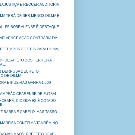
A JUSTIÇA E REQUER AUDITORIA
..
ILMA TERÁ DE SER MENOS DILMA E
nal - FB SOBRALENSE É DESTAQUE
IAR VENCE AÇÃO CONTRÁRIA DA
 TEMPOS DIFÍCEIS PARA DILMA,
er - DESAFETO DOS FERREIRA
 ...
DB DERRUBA DECRETO
NO DE DILMA
FORA E IPUEIRAS GANHA 1.500
..
AMPEÃO CEARENSE DE FUTSAL
O CEARÁ, CID GOMES É COTADO
...
FEZ BARBA E CABELO, MAS TASSO
a - MARFISA CONFIRMA TAMBÉM NO
DA NAS MÃOS, PREFEITO DEVE