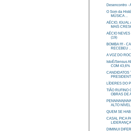
Desencontro -
O Som da His
MÚSICA ...
AÉCIO, IGUAL
MAIS CRES
AÉCIO NEVES
(19)
BOMBA !!!! - 
RECEBEU ..
A VOZ DO ROC
IstoÉ/Sensus
COM 43,6%
CANDIDATOS 
PRESIDENT
LÍDERES DO P
TIÃO RUFINO 
OBRAS DE A
PENNNNNNNN
ALTO NÍVEL!
QUEM SE HABI
CASAL PICA P
LIDERANÇA 
DIMINUI DIFE