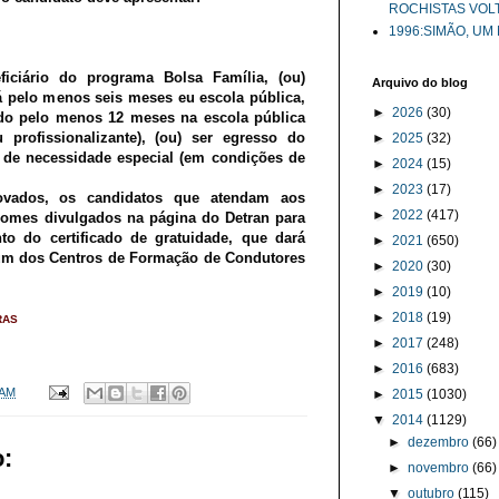
ROCHISTAS VOL
1996:SIMÃO, UM
iciário do programa Bolsa Família, (ou)
Arquivo do blog
 pelo menos seis meses eu escola pública,
►
2026
(30)
do pelo menos 12 meses na escola pública
profissionalizante), (ou) ser egresso do
►
2025
(32)
r de necessidade especial (em condições de
►
2024
(15)
►
2023
(17)
vados, os candidatos que atendam aos
►
2022
(417)
 nomes divulgados na página do Detran para
nto do certificado de gratuidade, que dará
►
2021
(650)
m um dos Centros de Formação de Condutores
►
2020
(30)
►
2019
(10)
►
2018
(19)
RAS
►
2017
(248)
►
2016
(683)
 AM
►
2015
(1030)
▼
2014
(1129)
►
dezembro
(66)
:
►
novembro
(66)
▼
outubro
(115)