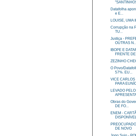
"SANTINHOS
Datafolha apo
e E...
LOUISE, UMA 
Corrupção na 
TU...
Justiça - PR
OUTRAS N..
IBOPE E DAT
FRENTE DE 
ZEZINHO CHE
O Povo/Datafo
57%. EU...
VICE CARLOS
PARA EUNÍCI
LEVADO PELO
APRESENTAD
Obras do Gov
DE FO...
ENEM - CART
DISPONÍVEL 
PREOCUPADO,
DE NOVO
Jogo Sujo - 