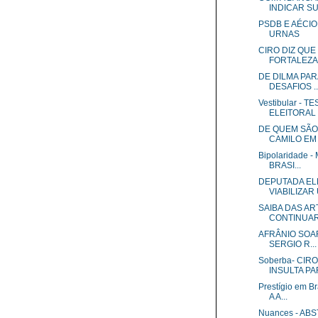
INDICAR SUA
PSDB E AÉCI
URNAS
CIRO DIZ QUE
FORTALEZA 
DE DILMA PAR
DESAFIOS ..
Vestibular -
ELEITORAL
DE QUEM SÃO
CAMILO EM
Bipolaridade
BRASI...
DEPUTADA EL
VIABILIZAR U
SAIBA DAS AR
CONTINUA
AFRÂNIO SOAR
SERGIO R...
Soberba- CIR
INSULTA PAR
Prestígio em 
A A...
Nuances - AB