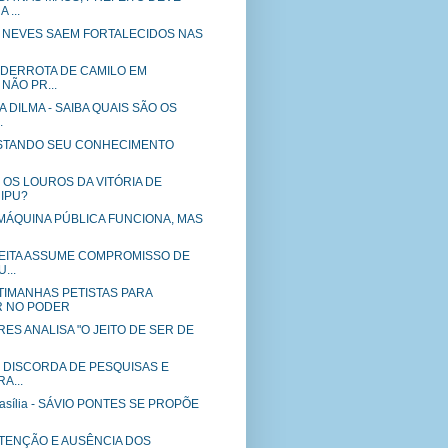
 ...
O NEVES SAEM FORTALECIDOS NAS
 DERROTA DE CAMILO EM
NÃO PR...
A DILMA - SAIBA QUAIS SÃO OS
.
 TESTANDO SEU CONHECIMENTO
 OS LOUROS DA VITÓRIA DE
 IPU?
 - MÁQUINA PÚBLICA FUNCIONA, MAS
EITA ASSUME COMPROMISSO DE
...
TIMANHAS PETISTAS PARA
R NO PODER
ES ANALISA "O JEITO DE SER DE
O DISCORDA DE PESQUISAS E
A...
Brasília - SÁVIO PONTES SE PROPÕE
STENÇÃO E AUSÊNCIA DOS