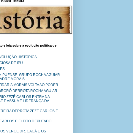
Kléber Teixeira
o e leia sobre a evolução política de
EVOLUÇÃO HISTÓRICA
IOSA DE IPU
RES
O IPUENSE: GRUPO ROCHA AGUIAR
PADRE MORAIS
RTIDÁRIA MORAIS VOLTA AO PODER
MORORÓ DERROTA ROCHA AGUIAR.
RIO ZEZÉ CARLOS ENTRA NA
SE E ASSUME LIDERANÇA DA
PEREIRA DERROTA ZEZÉ CARLOS E
 CARLOS É ELEITO DEPUTADO
LOS VENCE DR. CACÁ E OS