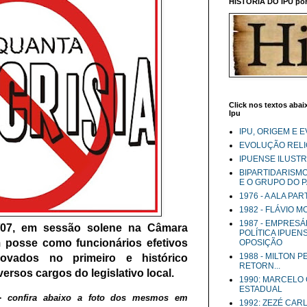
HISTÓRIA DO IPU por 
Click nos textos abaix
Ipu
IPU, ORIGEM E 
EVOLUÇÃO RELIG
IPUENSE ILUST
BIPARTIDARISM
E O GRUPO DO 
1976 - A ALA PA
1982 - FLÁVIO 
1987 - EMPRESÁ
27/07, em sessão solene na Câmara
POLÍTICA IPUEN
m posse como funcionários efetivos
OPOSIÇÃO
1988 - MILTON 
ovados no primeiro e histórico
RETORN...
ersos cargos do legislativo local.
1990: MARCELO
ESTADUAL
 -
confira abaixo a foto dos mesmos em
1992: ZEZÉ CAR