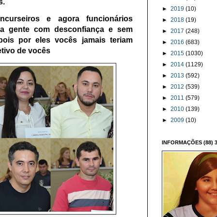
s.
►
2019
(10)
ncurseiros e agora funcionários
►
2018
(19)
sa gente com desconfiança e sem
►
2017
(248)
ois por eles vocês jamais teriam
►
2016
(683)
tivo de vocês
►
2015
(1030)
►
2014
(1129)
►
2013
(592)
►
2012
(539)
►
2011
(579)
►
2010
(139)
►
2009
(10)
INFORMAÇÕES (88) 3