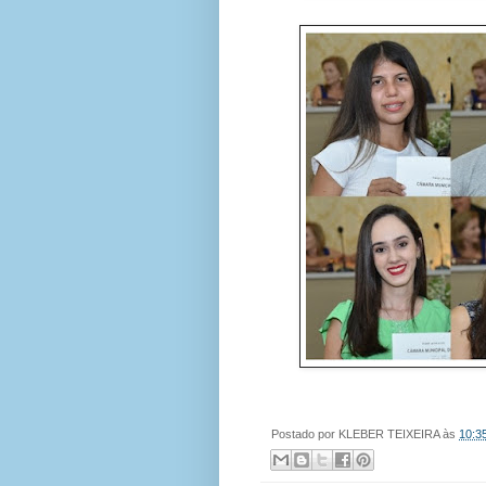
Postado por
KLEBER TEIXEIRA
às
10:3