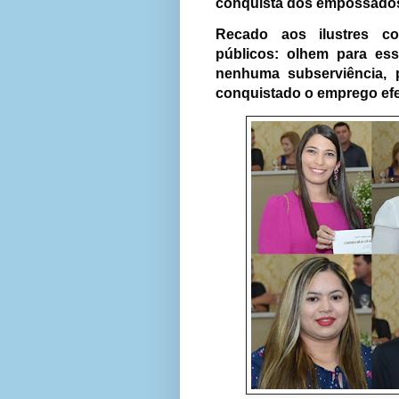
conquista dos empossado
Recado aos ilustres co
públicos: olhem para es
nenhuma subserviência, p
conquistado o emprego efe