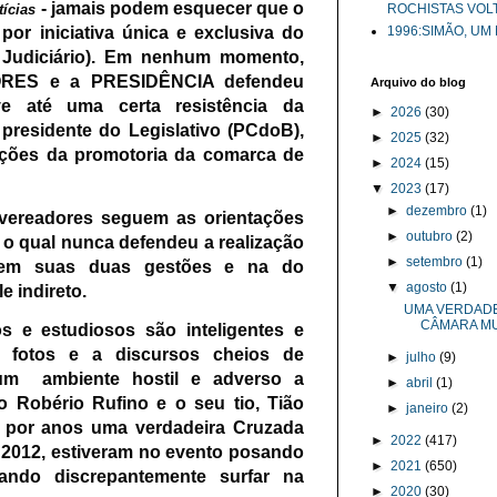
- jamais podem esquecer que o
tícias
ROCHISTAS VOL
por iniciativa única e exclusiva do
1996:SIMÃO, UM
r Judiciário). Em nenhum momento,
ES e a PRESIDÊNCIA defendeu
Arquivo do blog
ve até uma certa resistência da
►
2026
(30)
 presidente do Legislativo (PCdoB),
►
2025
(32)
ções da promotoria da comarca de
►
2024
(15)
▼
2023
(17)
►
dezembro
(1)
vereadores seguem as orientações
►
outubro
(2)
, o qual nunca defendeu a realização
►
setembro
(1)
 em suas duas gestões e na do
▼
agosto
(1)
e indireto.
UMA VERDAD
CÂMARA MUN
s e estudiosos são inteligentes e
fotos e a discursos cheios de
►
julho
(9)
 um ambiente hostil e adverso a
►
abril
(1)
to Robério Rufino e o seu tio, Tião
►
janeiro
(2)
m por anos uma verdadeira Cruzada
►
2022
(417)
 2012, estiveram no evento posando
►
2021
(650)
ndo discrepantemente surfar na
►
2020
(30)