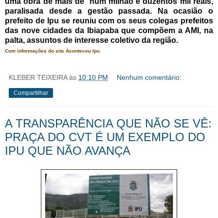
uma obra de mais de hum milhão e duzentos mil reais,
paralisada desde a gestão passada. Na ocasião o
prefeito de Ipu se reuniu com os seus colegas prefeitos
das nove cidades da Ibiapaba que compõem a AMI, na
palta, assuntos de interesse coletivo da região.
Com informações do site Aconteceu Ipu
KLEBER TEIXEIRA
às
10:10 PM
Nenhum comentário:
Compartilhar
A TRANSPARÊNCIA QUE NÃO SE VÊ:
PRAÇA DO CVT É UM EXEMPLO DO
IPU QUE NÃO AVANÇA