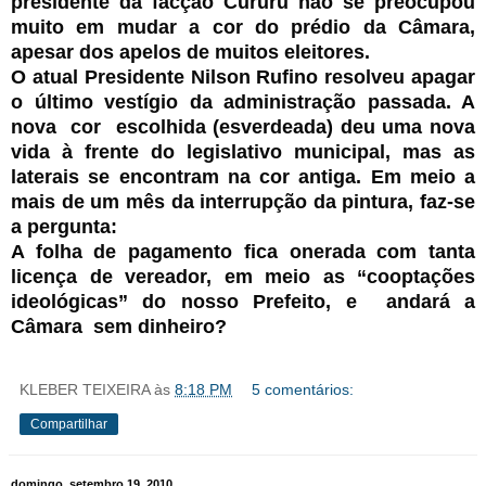
presidente da facção Cururú não se preocupou
muito em mudar a cor do prédio da Câmara,
apesar dos apelos de muitos eleitores.
O atual Presidente Nilson Rufino resolveu apagar
o último vestígio da administração passada. A
nova cor escolhida (esverdeada) deu uma nova
vida à frente do legislativo municipal, mas as
laterais se encontram na cor antiga. Em meio a
mais de um mês da interrupção da pintura, faz-se
a pergunta:
A folha de pagamento fica onerada
com tanta
licença de vereador, em meio as “cooptações
ideológicas” do nosso Prefeito, e andará a
Câmara sem dinheiro?
KLEBER TEIXEIRA
às
8:18 PM
5 comentários:
Compartilhar
domingo, setembro 19, 2010