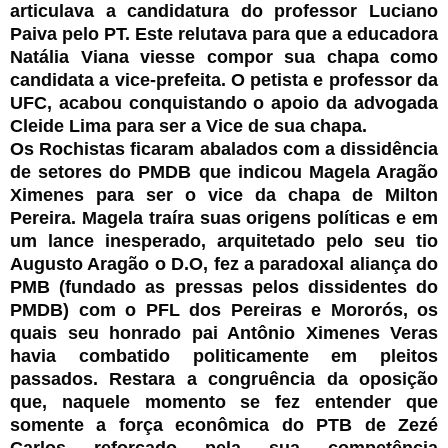
articulava a candidatura do professor Luciano
Paiva pelo PT. Este relutava para que a educadora
Natália Viana viesse compor sua chapa como
candidata a vice-prefeita. O petista e professor da
UFC, acabou conquistando o apoio da advogada
Cleide Lima para ser a Vice de sua chapa.
Os Rochistas ficaram abalados com a dissidência
de setores do PMDB que indicou Magela Aragão
Ximenes para ser o vice da chapa de Milton
Pereira. Magela traíra suas origens políticas e em
um lance inesperado, arquitetado pelo seu tio
Augusto Aragão o D.O, fez a paradoxal aliança do
PMB (fundado as pressas pelos dissidentes do
PMDB) com o PFL dos Pereiras e Mororós, os
quais seu honrado pai Antônio Ximenes Veras
havia combatido politicamente em pleitos
passados. Restara a congruência da oposição
que, naquele momento se fez entender que
somente a força econômica do PTB de Zezé