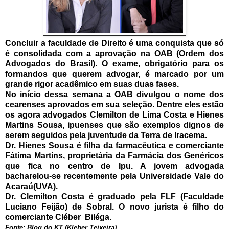
Concluir a faculdade de Direito é uma conquista que só
é consolidada com a aprovação na OAB (Ordem dos
Advogados do Brasil). O exame, obrigatório para os
formandos que querem advogar, é marcado por um
grande rigor acadêmico em suas duas fases.
No início dessa semana a OAB divulgou o nome dos
cearenses aprovados em sua seleção. Dentre eles estão
os agora advogados Clemilton de Lima Costa e Hienes
Martins Sousa, ipuenses que são exemplos dignos de
serem seguidos pela juventude da Terra de Iracema.
Dr. Hienes Sousa é filha da farmacêutica e comerciante
Fátima Martins, proprietária da Farmácia dos Genéricos
que fica no centro de Ipu. A jovem advogada
bacharelou-se recentemente pela Universidade Vale do
Acaraú(UVA).
Dr. Clemilton Costa é graduado pela FLF (Faculdade
Luciano Feijão) de Sobral. O novo jurista é filho do
comerciante Cléber Biléga.
Fonte: Blog do KT (Kleber Teixeira)