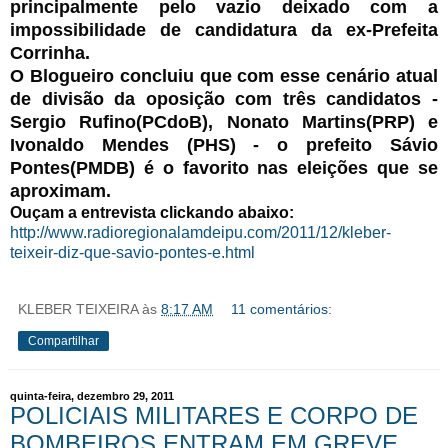
principalmente pelo vazio deixado com a
impossibilidade de candidatura da ex-Prefeita
Corrinha.
O Blogueiro concluiu que com esse cenário atual
de divisão da oposição com três candidatos -
Sergio Rufino(PCdoB), Nonato Martins(PRP) e
Ivonaldo Mendes (PHS) - o prefeito Sávio
Pontes(PMDB) é o favorito nas eleições que se
aproximam.
Ouçam a entrevista clickando abaixo:
http://www.radioregionalamdeipu.com/2011/12/kleber-
teixeir-diz-que-savio-pontes-e.html
KLEBER TEIXEIRA
às
8:17 AM
11 comentários:
Compartilhar
quinta-feira, dezembro 29, 2011
POLICIAIS MILITARES E CORPO DE
BOMBEIROS ENTRAM EM GREVE.