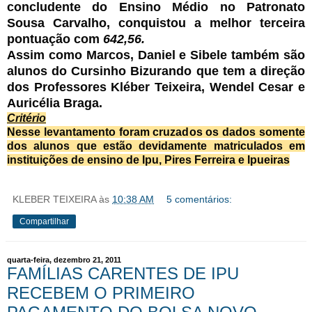
concludente do Ensino Médio no Patronato
Sousa Carvalho, conquistou a melhor terceira
pontuação com
642,56.
Assim como Marcos, Daniel e Sibele também são
alunos do Cursinho Bizurando que tem a direção
dos Professores Kléber Teixeira, Wendel Cesar e
Auricélia Braga.
Critério
Nesse levantamento foram cruzados os dados somente
dos alunos que estão devidamente matriculados em
instituições de ensino de Ipu, Pires Ferreira e Ipueiras
KLEBER TEIXEIRA
às
10:38 AM
5 comentários:
Compartilhar
quarta-feira, dezembro 21, 2011
FAMÍLIAS CARENTES DE IPU
RECEBEM O PRIMEIRO