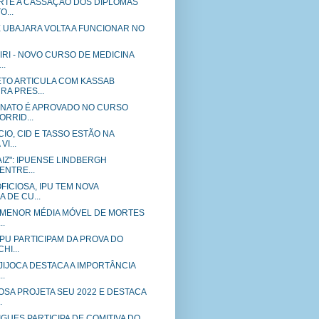
RTE A CASSAÇÃO DOS DIPLOMAS
O...
 UBAJARA VOLTA A FUNCIONAR NO
RI - NOVO CURSO DE MEDICINA
..
TO ARTICULA COM KASSAB
A PRES...
NATO É APROVADO NO CURSO
RRID...
CIO, CID E TASSO ESTÃO NA
I...
IZ": IPUENSE LINDBERGH
ENTRE...
FICIOSA, IPU TEM NOVA
 DE CU...
A MENOR MÉDIA MÓVEL DE MORTES
..
PU PARTICIPAM DA PROVA DO
HI...
JIJOCA DESTACA A IMPORTÂNCIA
..
SA PROJETA SEU 2022 E DESTACA
.
GUES PARTICIPA DE COMITIVA DO