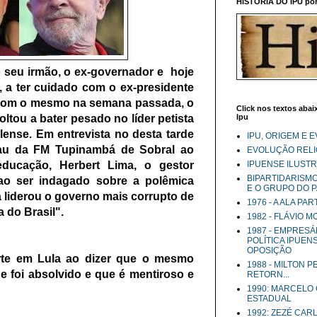
HISTÓRIA DO IPU por 
 seu irmão, o ex-governador e hoje
 a ter cuidado com o ex-presidente
r com o mesmo na semana passada, o
Click nos textos abaix
ltou a bater pesado no líder petista
Ipu
alense.
Em entrevista no desta tarde
IPU, ORIGEM E 
lau da FM Tupinambá de Sobral ao
EVOLUÇÃO RELIG
educação, Herbert Lima, o gestor
IPUENSE ILUST
BIPARTIDARISM
ao ser indagado sobre a polêmica
E O GRUPO DO 
a liderou o governo mais corrupto de
1976 - A ALA PA
a do Brasil".
1982 - FLÁVIO 
1987 - EMPRESÁ
POLÍTICA IPUEN
OPOSIÇÃO
rte em Lula ao dizer que o mesmo
1988 - MILTON 
 foi absolvido e que é mentiroso e
RETORN...
1990: MARCELO
ESTADUAL
1992: ZEZÉ CAR