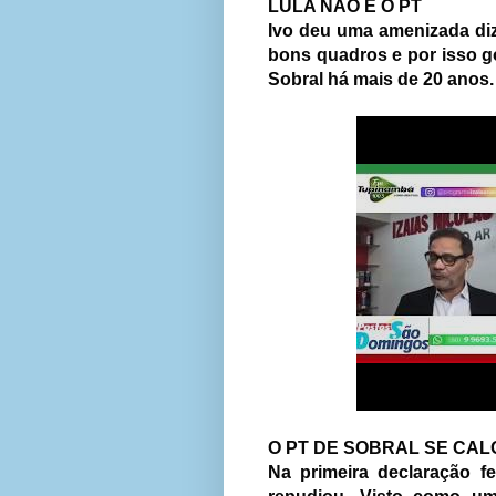
LULA NÃO É O PT
Ivo deu uma amenizada diz
bons quadros e por isso g
Sobral há mais de 20 anos
O PT DE SOBRAL SE CAL
Na primeira declaração f