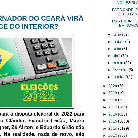
NO LEGISLAT
PARA ONDE I
DE IPU PAR.
RNADOR DO CEARÁ VIRÁ
MARTINÓPOLE
ICE DO INTERIOR?
TEM NOVOS.
►
julho
(59)
►
junho
(75)
►
maio
(81)
►
abril
(79)
►
março
(39)
►
fevereiro
(5)
►
janeiro
(41)
►
2020
(30)
►
2019
(10)
►
2018
(19)
►
2017
(248)
ra a disputa eleitoral de 2022 para
►
2016
(683)
o Cláudio, Evandro Leitão, Mauro
►
2015
(1030)
gner, Zé Airton e Eduardo Girão são
►
2014
(1129)
a. Na realidade, nada de novo, são
►
2013
(592)