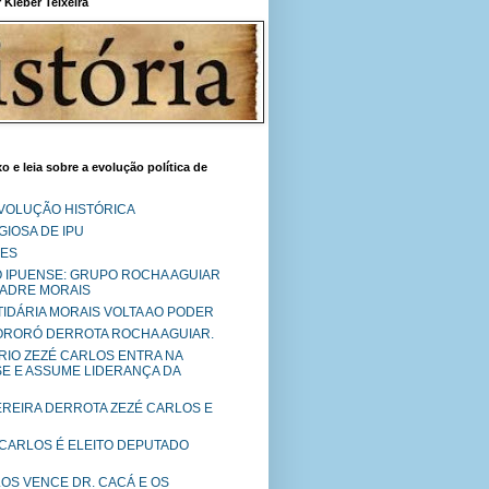
Kléber Teixeira
o e leia sobre a evolução política de
EVOLUÇÃO HISTÓRICA
IOSA DE IPU
RES
O IPUENSE: GRUPO ROCHA AGUIAR
PADRE MORAIS
RTIDÁRIA MORAIS VOLTA AO PODER
MORORÓ DERROTA ROCHA AGUIAR.
RIO ZEZÉ CARLOS ENTRA NA
SE E ASSUME LIDERANÇA DA
PEREIRA DERROTA ZEZÉ CARLOS E
 CARLOS É ELEITO DEPUTADO
LOS VENCE DR. CACÁ E OS