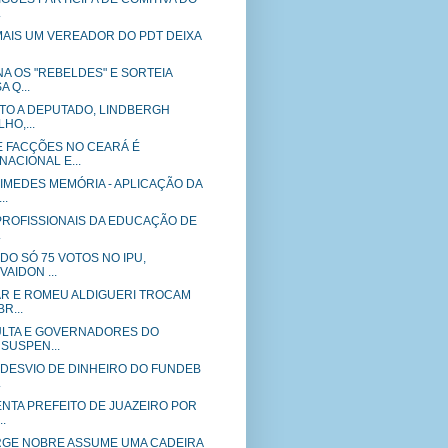
.
MAIS UM VEREADOR DO PDT DEIXA
A OS "REBELDES" E SORTEIA
 Q...
TO A DEPUTADO, LINDBERGH
HO,...
 FACÇÕES NO CEARÁ É
ACIONAL E...
IMEDES MEMÓRIA - APLICAÇÃO DA
..
PROFISSIONAIS DA EDUCAÇÃO DE
.
O SÓ 75 VOTOS NO IPU,
AIDON ...
AR E ROMEU ALDIGUERI TROCAM
R...
CULTA E GOVERNADORES DO
SUSPEN...
 DESVIO DE DINHEIRO DO FUNDEB
.
ENTA PREFEITO DE JUAZEIRO POR
.
GE NOBRE ASSUME UMA CADEIRA