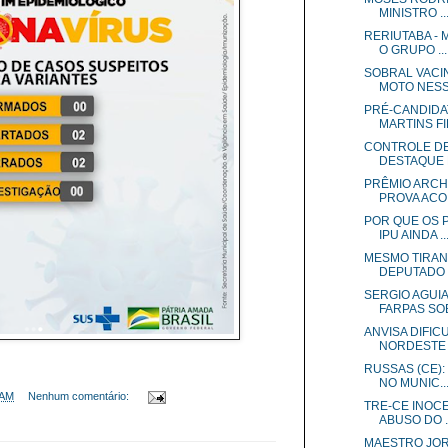
MINISTRO ..
RERIUTABA - 
O GRUPO ...
SOBRAL VACIN
MOTO NESSA
PRÉ-CANDIDA
MARTINS FIL
CONTROLE DE
DESTAQUE N
PRÊMIO ARCH
PROVA ACO.
POR QUE OS 
IPU AINDA ..
MESMO TIRAND
DEPUTADO V
SERGIO AGUI
FARPAS SOB
ANVISA DIFI
NORDESTE 
RUSSAS (CE):
NO MUNIC..
 AM
Nenhum comentário:
TRE-CE INOC
ABUSO DO ..
MAESTRO JOR