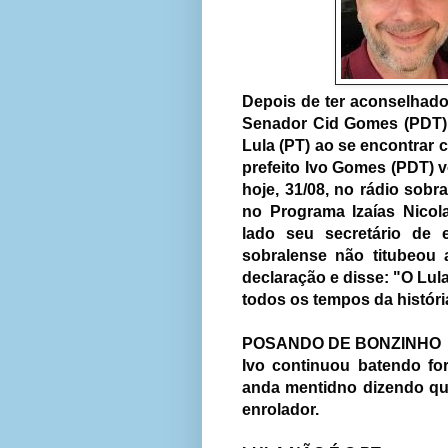
Depois de ter aconselhado
Senador Cid Gomes (PDT),
Lula (PT) ao se encontra
prefeito Ivo Gomes (PDT) vo
hoje, 31/08, no rádio sobr
no Programa Izaías Nico
lado seu secretário de 
sobralense não titubeou 
declaração e disse: "O Lul
todos os tempos da históri
POSANDO DE BONZINHO
Ivo continuou batendo fo
anda mentidno dizendo que
enrolador.