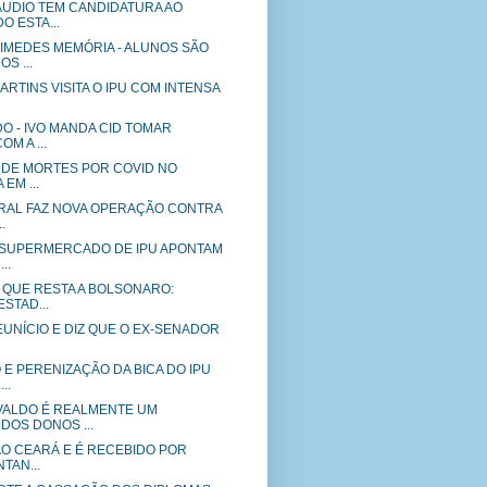
UDIO TEM CANDIDATURA AO
 ESTA...
IMEDES MEMÓRIA - ALUNOS SÃO
S ...
RTINS VISITA O IPU COM INTENSA
O - IVO MANDA CID TOMAR
M A ...
 DE MORTES POR COVID NO
 EM ...
ERAL FAZ NOVA OPERAÇÃO CONTRA
.
 SUPERMERCADO DE IPU APONTAM
..
 QUE RESTA A BOLSONARO:
STAD...
EUNÍCIO E DIZ QUE O EX-SENADOR
E PERENIZAÇÃO DA BICA DO IPU
..
ALDO É REALMENTE UM
DOS DONOS ...
AO CEARÁ E É RECEBIDO POR
TAN...