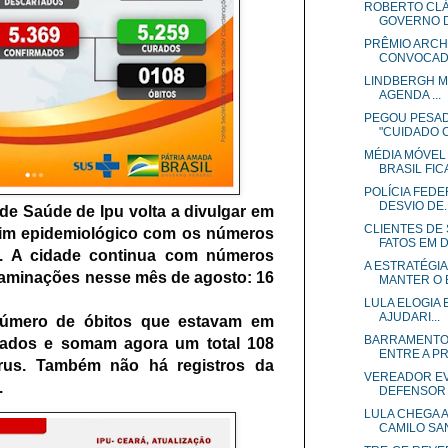
ROBERTO CLÁ
GOVERNO DO
PRÊMIO ARCH
CONVOCADO
LINDBERGH MA
AGENDA ...
PEGOU PESAD
"CUIDADO CO
MÉDIA MÓVEL
BRASIL FICA
POLÍCIA FED
DESVIO DE..
 de Saúde de Ipu volta a divulgar em
CLIENTES DE
etim epidemiológico com os números
FATOS EM D.
o. A cidade continua com números
A ESTRATÉGIA
taminações nesse mês de agosto: 16
MANTER O E
LULA ELOGIA 
AJUDARI...
número de óbitos que estavam em
BARRAMENTO 
izados e somam agora um total 108
ENTRE A PR.
írus.
Também não há registros da
VEREADOR EV
.
DEFENSOR 
LULA CHEGA 
CAMILO SAN