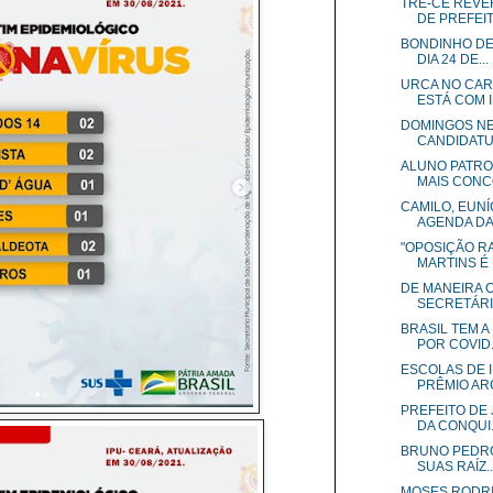
TRE-CE REVE
DE PREFEIT
BONDINHO DE
DIA 24 DE...
URCA NO CARI
ESTÁ COM I.
DOMINGOS NE
CANDIDATUR
ALUNO PATRO
MAIS CONCO
CAMILO, EUNÍ
AGENDA DA V
"OPOSIÇÃO RA
MARTINS É 
DE MANEIRA O
SECRETÁRIA
BRASIL TEM 
POR COVID.
ESCOLAS DE I
PRÊMIO ARC
PREFEITO DE 
DA CONQUI.
BRUNO PEDRO
SUAS RAÍZ..
MOSES RODRI