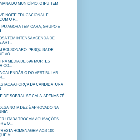
EMANA DO MUNICÍPIO, O IPU TEM
VE NOITE EDUCACIONAL E
OM O P...
 IPU AGORA TEM CARA, GRUPO E
...
SA TEM INTENSA AGENDA DE
 ART...
M BOLSONARO: PESQUISA DE
E VO...
TRA MÉDIA DE 696 MORTES
R CO...
A CALENDÁRIO DO VESTIBULAR
...
STACA A FORÇA DA CANDIDATURA
...
E DE SOBRAL SE CALA. APENAS ZÉ
LSA NOTA DEZ É APROVADO NA
IC...
ERIUTABA TROCAM ACUSAÇÕES
E O...
PRESTA HOMENAGEM AOS 100
UE M...