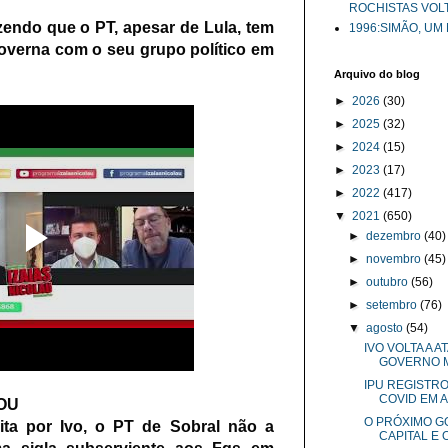
ROCHISTAS VOL
endo que o PT, apesar de Lula, tem
1996:SIMÃO, UM
overna com o seu grupo político em
.
Arquivo do blog
►
2026
(30)
►
2025
(32)
►
2024
(15)
►
2023
(17)
►
2022
(417)
▼
2021
(650)
►
dezembro
(40)
►
novembro
(45)
►
outubro
(56)
►
setembro
(76)
▼
agosto
(54)
IVO VOLTA A 
GOVERNO MA
IPU REGISTR
COVID EM AG
OU
O PRÓXIMO G
eita por Ivo, o PT de Sobral não a
CAPITAL E O 