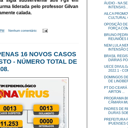
a sigla subserviente aos Fgs em
ÁUDIO - NA S
urma liderada pelo professor Gilvan
INTENSAS...
amente calada.
AILCA PROMO
CULTURAL C
OPOSIÇÃO DE
FORÇA COM 
 PM
Nenhum comentário:
BRUNO PEDRO
REUNIÕES E
NEM LULA NE
INTENSÃO D
PENAS 16 NOVOS CASOS
BRASIL REGIS
DIÁRIAS PO
STO - NÚMERO TOTAL DE
UECE DIVULG
08.
2022.1 - CON
DOMINGOS DE
DE LINDBER
PT DO CEARÁ 
AIRTON ...
PROGRAMA BO
CÂMARA MUN
PADRES DE R
DURAS SOBR
PREFEITURA 
IPUENSES Q