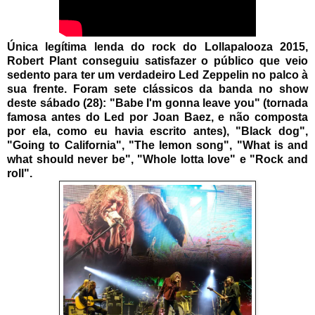
Única legítima lenda do rock do Lollapalooza 2015,
Robert Plant conseguiu satisfazer o público que veio
sedento para ter um verdadeiro Led Zeppelin no palco à
sua frente. Foram sete clássicos da banda no show
deste sábado (28): "Babe I'm gonna leave you" (tornada
famosa antes do Led por Joan Baez, e não composta
por ela, como eu havia escrito antes), "Black dog",
"Going to California", "The lemon song", "What is and
what should never be", "Whole lotta love" e "Rock and
roll".