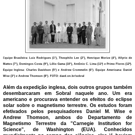
E
quipe Brasileira: Luiz Rodrigues (1°), Theophilo Lee (2°), Henrique Morize (4°), Allyrio de
Mattos (7°), Domingos Costa (9°), Lélio Gama (10°), Antônio C. Lima (11º) e Primo Flores (12º).
Equipe Inglesa: Charles Davidson (5°) e Andrew Crommelin (6°). Equipe Americana: Daniel
Wise (3°) e Andrew Thomson (8°). FOTO: daed.on.br/sobral
Além da expedição inglesa, dois outros grupos também
desembarcaram em Sobral naquele ano. Um era
americano e procurava entender os efeitos do eclipse
solar sobre o magnetismo terrestre. Os estudos foram
efetivados pelos pesquisadores Daniel M. Wise e
Andrew Thomson, ambos do Departamento de
Magnetismo Terrestre da "Carnegie Institution for
Science", de Washington (EUA). Conhecidos