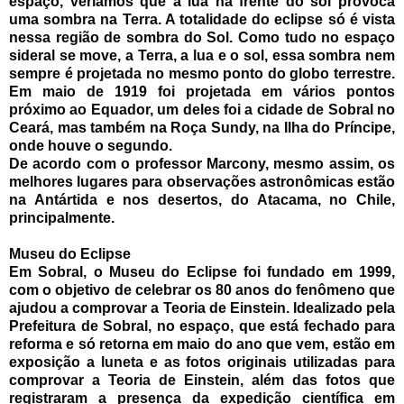
espaço, veríamos que a lua na frente do sol provoca
uma sombra na Terra. A totalidade do eclipse só é vista
nessa região de sombra do Sol. Como tudo no espaço
sideral se move, a Terra, a lua e o sol, essa sombra nem
sempre é projetada no mesmo ponto do globo terrestre.
Em maio de 1919 foi projetada em vários pontos
próximo ao Equador, um deles foi a cidade de Sobral no
Ceará, mas também na Roça Sundy, na Ilha do Príncipe,
onde houve o segundo.
De acordo com o professor Marcony, mesmo assim, os
melhores lugares para observações astronômicas estão
na Antártida e nos desertos, do Atacama, no Chile,
principalmente.
Museu do Eclipse
Em Sobral, o Museu do Eclipse foi fundado em 1999,
com o objetivo de celebrar os 80 anos do fenômeno que
ajudou a comprovar a Teoria de Einstein. Idealizado pela
Prefeitura de Sobral, no espaço, que está fechado para
reforma e só retorna em maio do ano que vem, estão em
exposição a luneta e as fotos originais utilizadas para
comprovar a Teoria de Einstein, além das fotos que
registraram a presença da expedição científica em