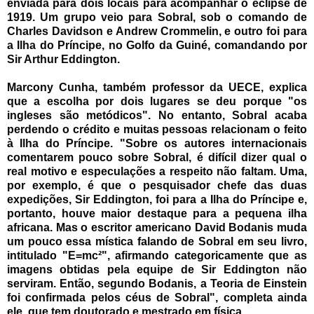
enviada para dois locais para acompanhar o eclipse de
1919. Um grupo veio para Sobral, sob o comando de
Charles Davidson e Andrew Crommelin, e outro foi para
a Ilha do Príncipe, no Golfo da Guiné, comandando por
Sir Arthur Eddington.
Marcony Cunha, também professor da UECE, explica
que a escolha por dois lugares se deu porque "os
ingleses são metódicos". No entanto, Sobral acaba
perdendo o crédito e muitas pessoas relacionam o feito
à Ilha do Príncipe. "Sobre os autores internacionais
comentarem pouco sobre Sobral, é difícil dizer qual o
real motivo e especulações a respeito não faltam. Uma,
por exemplo, é que o pesquisador chefe das duas
expedições, Sir Eddington, foi para a Ilha do Príncipe e,
portanto, houve maior destaque para a pequena ilha
africana. Mas o escritor americano David Bodanis muda
um pouco essa mística falando de Sobral em seu livro,
intitulado "E=mc²", afirmando categoricamente que as
imagens obtidas pela equipe de Sir Eddington não
serviram. Então, segundo Bodanis, a Teoria de Einstein
foi confirmada pelos céus de Sobral", completa ainda
ele, que tem doutorado e mestrado em física.