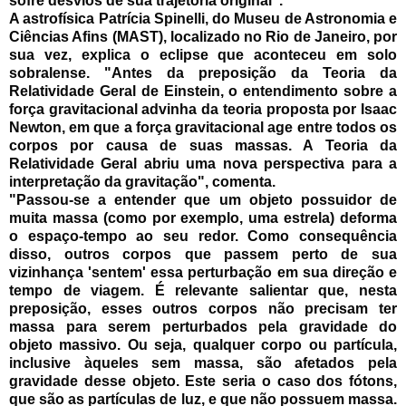
sofre desvios de sua trajetória original".
A astrofísica Patrícia Spinelli, do Museu de Astronomia e
Ciências Afins (MAST), localizado no Rio de Janeiro, por
sua vez, explica o eclipse que aconteceu em solo
sobralense. "Antes da preposição da Teoria da
Relatividade Geral de Einstein, o entendimento sobre a
força gravitacional advinha da teoria proposta por Isaac
Newton, em que a força gravitacional age entre todos os
corpos por causa de suas massas. A Teoria da
Relatividade Geral abriu uma nova perspectiva para a
interpretação da gravitação", comenta.
"Passou-se a entender que um objeto possuidor de
muita massa (como por exemplo, uma estrela) deforma
o espaço-tempo ao seu redor. Como consequência
disso, outros corpos que passem perto de sua
vizinhança 'sentem' essa perturbação em sua direção e
tempo de viagem. É relevante salientar que, nesta
preposição, esses outros corpos não precisam ter
massa para serem perturbados pela gravidade do
objeto massivo. Ou seja, qualquer corpo ou partícula,
inclusive àqueles sem massa, são afetados pela
gravidade desse objeto. Este seria o caso dos fótons,
que são as partículas de luz, e que não possuem massa.