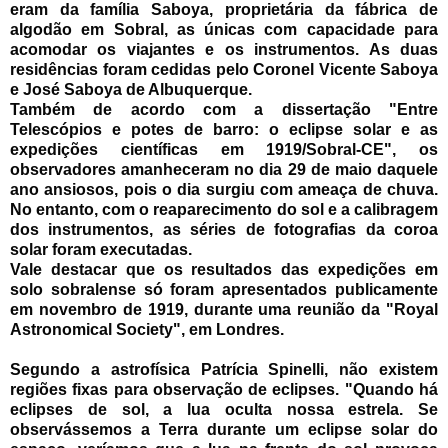
eram da família Saboya, proprietária da fábrica de
algodão em Sobral, as únicas com capacidade para
acomodar os viajantes e os instrumentos. As duas
residências foram cedidas pelo Coronel Vicente Saboya
e José Saboya de Albuquerque.
Também de acordo com a dissertação "Entre
Telescópios e potes de barro: o eclipse solar e as
expedições científicas em 1919/Sobral-CE", os
observadores amanheceram no dia 29 de maio daquele
ano ansiosos, pois o dia surgiu com ameaça de chuva.
No entanto, com o reaparecimento do sol e a calibragem
dos instrumentos, as séries de fotografias da coroa
solar foram executadas.
Vale destacar que os resultados das expedições em
solo sobralense só foram apresentados publicamente
em novembro de 1919, durante uma reunião da "Royal
Astronomical Society", em Londres.
Segundo a astrofísica Patrícia Spinelli, não existem
regiões fixas para observação de eclipses. "Quando há
eclipses de sol, a lua oculta nossa estrela. Se
observássemos a Terra durante um eclipse solar do