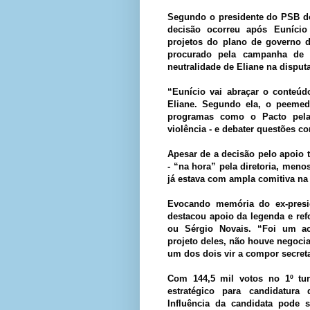
Segundo o presidente do PSB do
decisão ocorreu após Euníci
projetos do plano de governo d
procurado pela campanha de 
neutralidade de Eliane na disputa
“Eunício vai abraçar o conteúd
Eliane. Segundo ela, o peemed
programas como o Pacto pela
violência - e debater questões c
Apesar de a decisão pelo apoio 
- “na hora” pela diretoria, me
já estava com ampla comitiva na 
Evocando memória do ex-pres
destacou apoio da legenda e re
ou Sérgio Novais. “Foi um a
projeto deles, não houve negoci
um dos dois vir a compor secret
Com 144,5 mil votos no 1º tur
estratégico para candidatura
Influência da candidata pode s