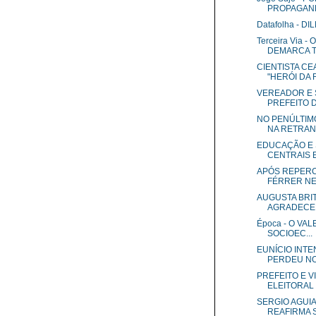
PROPAGANDA
Datafolha - D
Terceira Via 
DEMARCA T
CIENTISTA C
"HERÓI DA 
VEREADOR E 
PREFEITO DE
NO PENÚLTIMO
NA RETRA
EDUCAÇÃO E 
CENTRAIS E
APÓS REPERC
FÉRRER NEG
AUGUSTA BRIT
AGRADECER 
Época - O VAL
SOCIOEC...
EUNÍCIO INTE
PERDEU NO.
PREFEITO E V
ELEITORAL 
SERGIO AGUI
REAFIRMA S