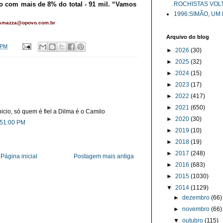
ão com mais de 8% do total - 91 mil. “Vamos
ROCHISTAS VOL
1996:SIMÃO, UM
losmazza@opovo.com.br
Arquivo do blog
 PM
►
2026
(30)
►
2025
(32)
►
2024
(15)
►
2023
(17)
►
2022
(417)
►
2021
(650)
icio, só quem é fiel a Dilma é o Camilo
►
2020
(30)
:51:00 PM
►
2019
(10)
►
2018
(19)
►
2017
(248)
Página inicial
Postagem mais antiga
►
2016
(683)
►
2015
(1030)
▼
2014
(1129)
►
dezembro
(66)
►
novembro
(66)
▼
outubro
(115)