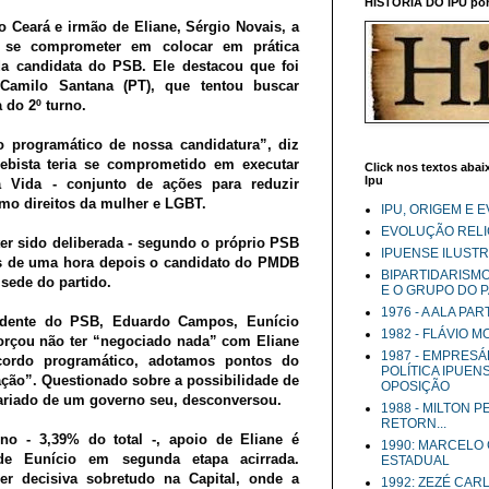
HISTÓRIA DO IPU por 
 Ceará e irmão de Eliane, Sérgio Novais, a
o se comprometer em colocar em prática
a candidata do PSB. Ele destacou que foi
Camilo Santana (PT), que tentou buscar
 do 2º turno.
o programático de nossa candidatura”, diz
ebista teria se comprometido em executar
Click nos textos abaix
Ipu
 Vida - conjunto de ações para reduzir
omo direitos da mulher e LGBT.
IPU, ORIGEM E 
EVOLUÇÃO RELIG
ter sido deliberada - segundo o próprio PSB
IPUENSE ILUST
nos de uma hora depois o candidato do PMDB
BIPARTIDARISM
sede do partido.
E O GRUPO DO 
1976 - A ALA PA
idente do PSB, Eduardo Campos, Eunício
1982 - FLÁVIO 
forçou não ter “negociado nada” com Eliane
1987 - EMPRESÁ
cordo programático, adotamos pontos do
POLÍTICA IPUEN
ação”. Questionado sobre a possibilidade de
OPOSIÇÃO
ariado de um governo seu, desconversou.
1988 - MILTON 
RETORN...
no - 3,39% do total -, apoio de Eliane é
1990: MARCELO
 de Eunício em segunda etapa acirrada.
ESTADUAL
er decisiva sobretudo na Capital, onde a
1992: ZEZÉ CAR