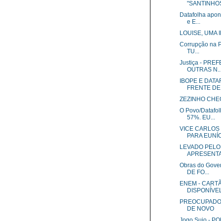
"SANTINHOS
Datafolha apo
e E...
LOUISE, UMA 
Corrupção na 
TU...
Justiça - PR
OUTRAS N..
IBOPE E DAT
FRENTE DE 
ZEZINHO CHE
O Povo/Datafo
57%. EU...
VICE CARLOS
PARA EUNÍCI
LEVADO PELO
APRESENTAD
Obras do Gov
DE FO...
ENEM - CART
DISPONÍVEL 
PREOCUPADO,
DE NOVO
Jogo Sujo - 