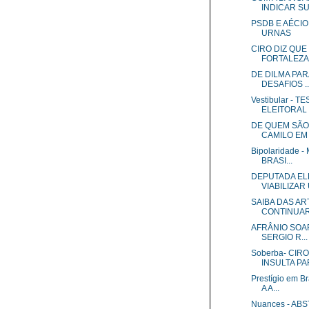
INDICAR SUA
PSDB E AÉCI
URNAS
CIRO DIZ QUE
FORTALEZA 
DE DILMA PAR
DESAFIOS ..
Vestibular -
ELEITORAL
DE QUEM SÃO
CAMILO EM
Bipolaridade
BRASI...
DEPUTADA EL
VIABILIZAR U
SAIBA DAS AR
CONTINUA
AFRÂNIO SOAR
SERGIO R...
Soberba- CIR
INSULTA PAR
Prestígio em 
A A...
Nuances - AB