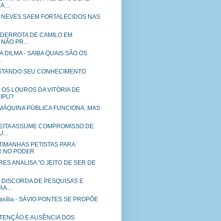
 ...
O NEVES SAEM FORTALECIDOS NAS
 DERROTA DE CAMILO EM
NÃO PR...
A DILMA - SAIBA QUAIS SÃO OS
.
 TESTANDO SEU CONHECIMENTO
 OS LOUROS DA VITÓRIA DE
 IPU?
 - MÁQUINA PÚBLICA FUNCIONA, MAS
EITA ASSUME COMPROMISSO DE
...
TIMANHAS PETISTAS PARA
R NO PODER
ES ANALISA "O JEITO DE SER DE
O DISCORDA DE PESQUISAS E
A...
Brasília - SÁVIO PONTES SE PROPÕE
STENÇÃO E AUSÊNCIA DOS