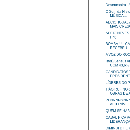
Desencontro -
O Som da His
MÚSICA ...
AÉCIO, IGUAL
MAIS CRES
AÉCIO NEVES
(19)
BOMBA !!!! - 
RECEBEU ..
A VOZ DO ROC
IstoÉ/Sensus
COM 43,6%
CANDIDATOS 
PRESIDENT
LÍDERES DO P
TIÃO RUFINO 
OBRAS DE A
PENNNNNNNN
ALTO NÍVEL!
QUEM SE HABI
CASAL PICA P
LIDERANÇA 
DIMINUI DIFE