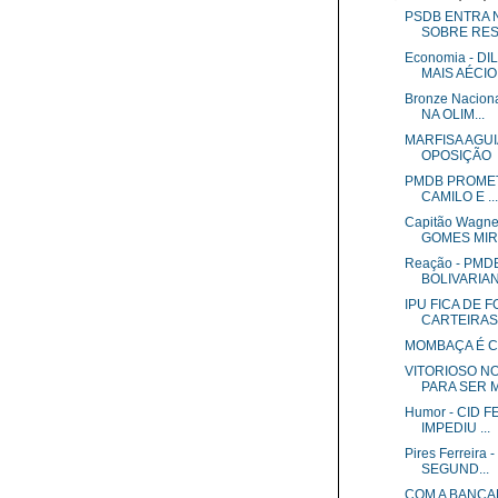
PSDB ENTRA N
SOBRE RES.
Economia - D
MAIS AÉCIO
Bronze Nacio
NA OLIM...
MARFISA AGU
OPOSIÇÃO
PMDB PROMETE
CAMILO E ...
Capitão Wagn
GOMES MIRA
Reação - PM
BOLIVARIA
IPU FICA DE 
CARTEIRAS .
MOMBAÇA É C
VITORIOSO N
PARA SER MI
Humor - CID 
IMPEDIU ...
Pires Ferreir
SEGUND...
COM A BANCA