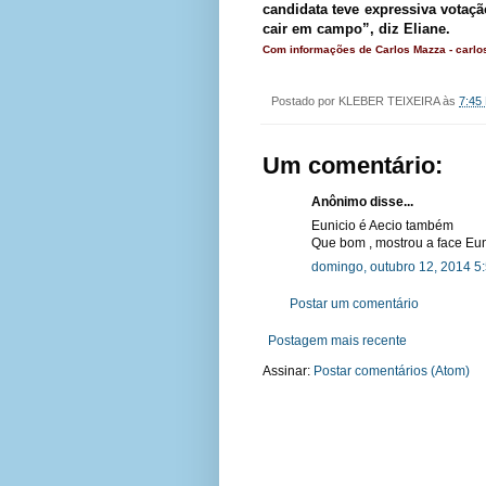
candidata teve expressiva votaç
cair em campo”, diz Eliane.
Com informações de Carlos Mazza - car
Postado por
KLEBER TEIXEIRA
às
7:45
Um comentário:
Anônimo disse...
Eunicio é Aecio também
Que bom , mostrou a face Eun
domingo, outubro 12, 2014 5
Postar um comentário
Postagem mais recente
Assinar:
Postar comentários (Atom)