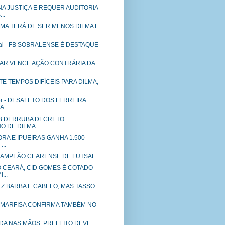
A JUSTIÇA E REQUER AUDITORIA
..
ILMA TERÁ DE SER MENOS DILMA E
nal - FB SOBRALENSE É DESTAQUE
IAR VENCE AÇÃO CONTRÁRIA DA
 TEMPOS DIFÍCEIS PARA DILMA,
er - DESAFETO DOS FERREIRA
 ...
DB DERRUBA DECRETO
NO DE DILMA
FORA E IPUEIRAS GANHA 1.500
..
AMPEÃO CEARENSE DE FUTSAL
O CEARÁ, CID GOMES É COTADO
...
FEZ BARBA E CABELO, MAS TASSO
a - MARFISA CONFIRMA TAMBÉM NO
DA NAS MÃOS, PREFEITO DEVE