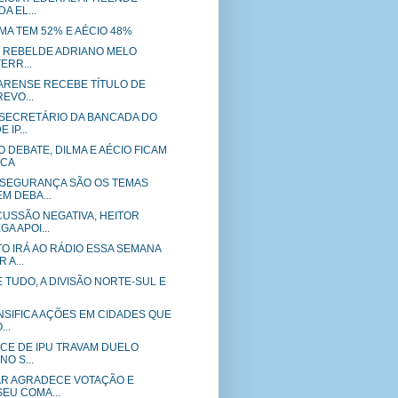
 EL...
ILMA TEM 52% E AÉCIO 48%
- O REBELDE ADRIANO MELO
ERR...
EARENSE RECEBE TÍTULO DE
REVO...
SECRETÁRIO DA BANCADA DO
 IP...
 DEBATE, DILMA E AÉCIO FICAM
NCA
SEGURANÇA SÃO OS TEMAS
M DEBA...
USSÃO NEGATIVA, HEITOR
A APOI...
O IRÁ AO RÁDIO ESSA SEMANA
A...
E TUDO, A DIVISÃO NORTE-SUL E
NSIFICA AÇÕES EM CIDADES QUE
..
ICE DE IPU TRAVAM DUELO
NO S...
AR AGRADECE VOTAÇÃO E
EU COMA...