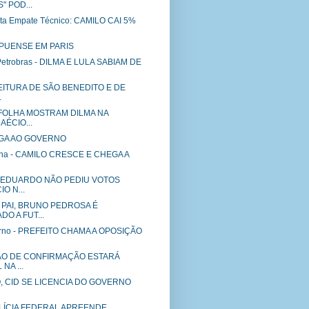
" POD...
nta Empate Técnico: CAMILO CAI 5%
IPUENSE EM PARIS
Petrobras - DILMA E LULA SABIAM DE
EFEITURA DE SÃO BENEDITO E DE
.
AFOLHA MOSTRAM DILMA NA
AÉCIO...
GA AO GOVERNO
lha - CAMILO CRESCE E CHEGA A
 EDUARDO NÃO PEDIU VOTOS
O N...
 PAI, BRUNO PEDROSA É
O A FUT...
erno - PREFEITO CHAMA A OPOSIÇÃO
ÃO DE CONFIRMAÇÃO ESTARÁ
NA ...
 CID SE LICENCIA DO GOVERNO
POLÍCIA FEDERAL APREENDE