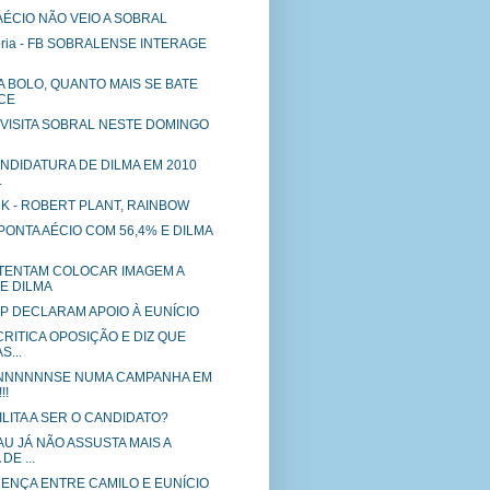
 AÉCIO NÃO VEIO A SOBRAL
tória - FB SOBRALENSE INTERAGE
 A BOLO, QUANTO MAIS SE BATE
CE
 VISITA SOBRAL NESTE DOMINGO
CANDIDATURA DE DILMA EM 2010
.
K - ROBERT PLANT, RAINBOW
 APONTA AÉCIO COM 56,4% E DILMA
TENTAM COLOCAR IMAGEM A
E DILMA
P DECLARAM APOIO À EUNÍCIO
CRITICA OPOSIÇÃO E DIZ QUE
S...
NNNNNSE NUMA CAMPANHA EM
!!
LITA A SER O CANDIDATO?
AU JÁ NÃO ASSUSTA MAIS A
DE ...
RENÇA ENTRE CAMILO E EUNÍCIO