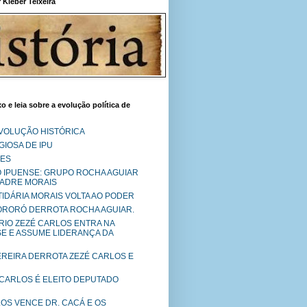
Kléber Teixeira
o e leia sobre a evolução política de
EVOLUÇÃO HISTÓRICA
IOSA DE IPU
RES
O IPUENSE: GRUPO ROCHA AGUIAR
PADRE MORAIS
RTIDÁRIA MORAIS VOLTA AO PODER
MORORÓ DERROTA ROCHA AGUIAR.
RIO ZEZÉ CARLOS ENTRA NA
SE E ASSUME LIDERANÇA DA
PEREIRA DERROTA ZEZÉ CARLOS E
 CARLOS É ELEITO DEPUTADO
LOS VENCE DR. CACÁ E OS