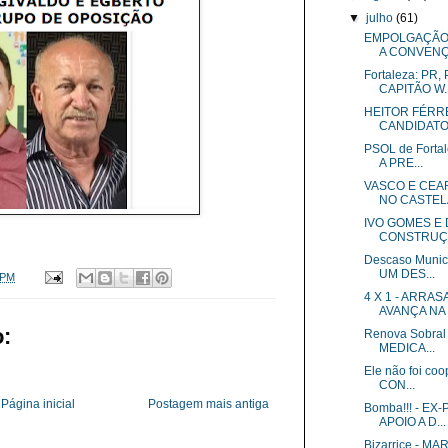
▼
julho
(61)
EMPOLGAÇÃO 
A CONVENÇ
Fortaleza: P
CAPITÃO W..
HEITOR FÉRR
CANDIDATO 
PSOL de Fort
A PRE...
VASCO E CEAR
NO CASTE
IVO GOMES E
CONSTRUÇÃ
Descaso Muni
UM DES...
 PM
4 X 1 - ARRA
AVANÇA NA 
:
Renova Sobra
MEDICA...
Ele não foi co
CON...
Página inicial
Postagem mais antiga
Bomba!!! - E
APOIO A D...
Bizarrice - 