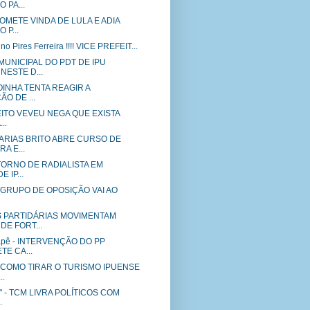
 PA...
OMETE VINDA DE LULA E ADIA
P...
no Pires Ferreira !!!! VICE PREFEIT...
UNICIPAL DO PDT DE IPU
ESTE D...
TOINHA TENTA REAGIR A
O DE ...
FEITO VEVEU NEGA QUE EXISTA
..
ARIAS BRITO ABRE CURSO DE
A E...
ETORNO DE RADIALISTA EM
 IP...
a - GRUPO DE OPOSIÇÃO VAI AO
PARTIDÁRIAS MOVIMENTAM
E FORT...
sapê - INTERVENÇÃO DO PP
E CA...
 COMO TIRAR O TURISMO IPUENSE
..
s" - TCM LIVRA POLÍTICOS COM
.