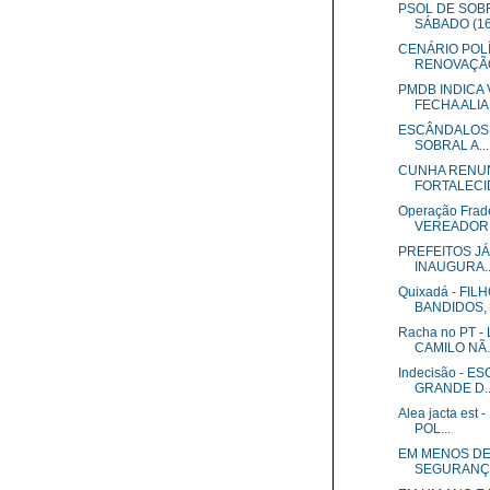
PSOL DE SOB
SÁBADO (16
CENÁRIO POL
RENOVAÇÃO
PMDB INDICA 
FECHA ALIA
ESCÂNDALOS 
SOBRAL A...
CUNHA RENUN
FORTALECI
Operação Frad
VEREADOR D
PREFEITOS JÁ
INAUGURA..
Quixadá - FI
BANDIDOS, 
Racha no PT -
CAMILO NÃ..
Indecisão - E
GRANDE D..
Alea jacta es
POL...
EM MENOS DE
SEGURANÇA 