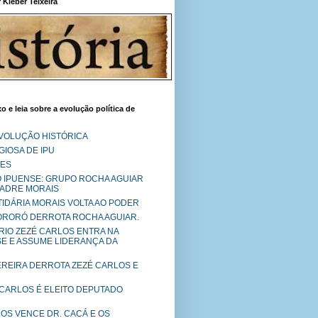
Kléber Teixeira
o e leia sobre a evolução política de
EVOLUÇÃO HISTÓRICA
IOSA DE IPU
RES
O IPUENSE: GRUPO ROCHA AGUIAR
PADRE MORAIS
RTIDÁRIA MORAIS VOLTA AO PODER
MORORÓ DERROTA ROCHA AGUIAR.
RIO ZEZÉ CARLOS ENTRA NA
SE E ASSUME LIDERANÇA DA
PEREIRA DERROTA ZEZÉ CARLOS E
 CARLOS É ELEITO DEPUTADO
LOS VENCE DR. CACÁ E OS