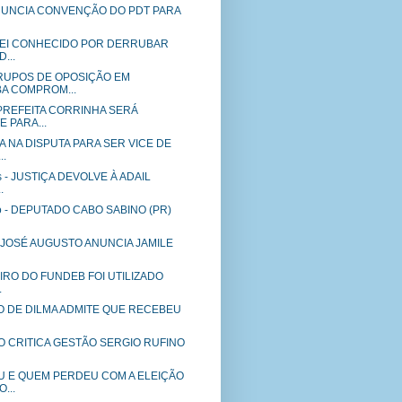
 ANUNCIA CONVENÇÃO DO PDT PARA
AREI CONHECIDO POR DERRUBAR
...
RUPOS DE OPOSIÇÃO EM
A COMPROM...
PREFEITA CORRINHA SERÁ
 PARA...
 NA DISPUTA PARA SER VICE DE
..
gs - JUSTIÇA DEVOLVE À ADAIL
.
co - DEPUTADO CABO SABINO (PR)
a - JOSÉ AUGUSTO ANUNCIA JAMILE
HEIRO DO FUNDEB FOI UTILIZADO
.
 DE DILMA ADMITE QUE RECEBEU
O CRITICA GESTÃO SERGIO RUFINO
 E QUEM PERDEU COM A ELEIÇÃO
...