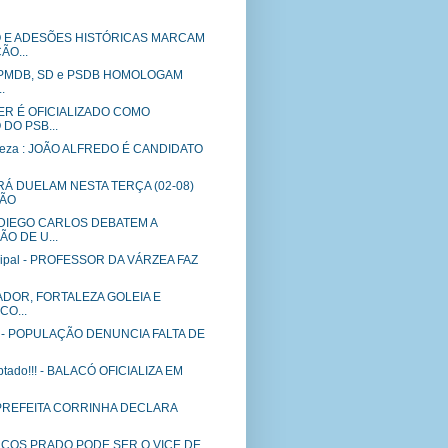
E ADESÕES HISTÓRICAS MARCAM
ÃO...
R, PMDB, SD e PSDB HOMOLOGAM
.
ER É OFICIALIZADO COMO
DO PSB...
aleza : JOÃO ALFREDO É CANDIDATO
Á DUELAM NESTA TERÇA (02-08)
LÃO
 DIEGO CARLOS DEBATEM A
O DE U...
cipal - PROFESSOR DA VÁRZEA FAZ
SADOR, FORTALEZA GOLEIA E
CO...
l - POPULAÇÃO DENUNCIA FALTA DE
optado!!! - BALACÓ OFICIALIZA EM
X-PREFEITA CORRINHA DECLARA
MARCOS PRADO PODE SER O VICE DE