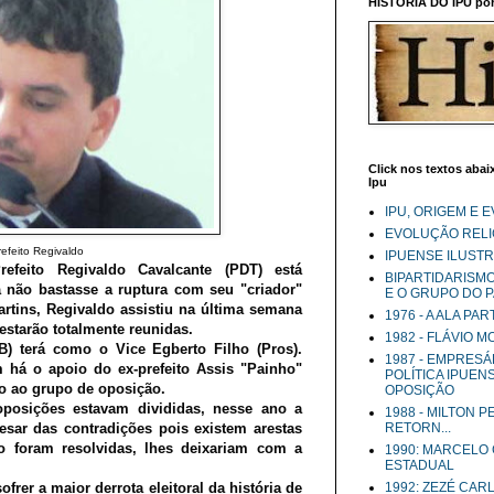
HISTÓRIA DO IPU por 
Click nos textos abaix
Ipu
IPU, ORIGEM E 
EVOLUÇÃO RELIG
refeito Regivaldo
IPUENSE ILUST
efeito Regivaldo Cavalcante (PDT) está
BIPARTIDARISM
 não bastasse a ruptura com seu "criador"
E O GRUPO DO 
Martins, Regivaldo assistiu na última semana
1976 - A ALA PA
estarão totalmente reunidas.
1982 - FLÁVIO 
B) terá como o Vice Egberto Filho
(Pros).
1987 - EMPRESÁ
 há o apoio do ex-prefeito Assis "Painho"
POLÍTICA IPUEN
ho ao grupo de oposição.
OPOSIÇÃO
oposições estavam divididas, nesse ano a
1988 - MILTON 
pesar das contradições pois existem arestas
RETORN...
o foram resolvidas, lhes deixariam com a
1990: MARCELO
ESTADUAL
frer a maior derrota eleitoral da história de
1992: ZEZÉ CAR