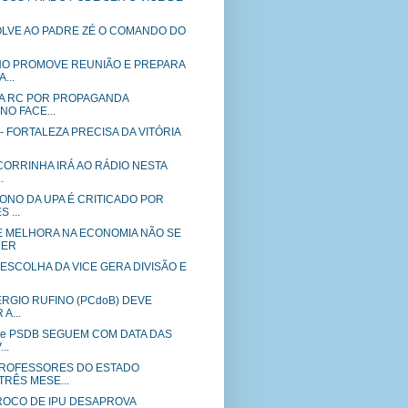
OLVE AO PADRE ZÉ O COMANDO DO
NO PROMOVE REUNIÃO E PREPARA
...
ICA RC POR PROPAGANDA
NO FACE...
l - FORTALEZA PRECISA DA VITÓRIA
CORRINHA IRÁ AO RÁDIO NESTA
.
DONO DA UPA É CRITICADO POR
 ...
UE MELHORA NA ECONOMIA NÃO SE
MER
a - ESCOLHA DA VICE GERA DIVISÃO E
SERGIO RUFINO (PCdoB) DEVE
A...
B e PSDB SEGUEM COM DATA DAS
..
PROFESSORES DO ESTADO
TRÊS MESE...
PÁROCO DE IPU DESAPROVA