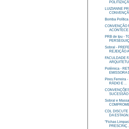
POLITIZAÇÃO
LUIZIANNE PR
CONVENÇÃO 
Bomba Política 
CONVENÇÃO M
ACONTECE N
PRB de Ipu - 
PERSEGUIÇÃ
Sobral - PRE
REJEIÇÃO A.
FACULDADE F
ARQUITETUR
Polêmica - R
EMISSORA DE
Pires Ferreir
RÁDIO E ...
CONVENÇÕES 
SUCESSÃO D
Sobral e Mas
COMPROMET
CDL DISCUTE
DA ESTAGN.
"Fichas Limpa
PRESCRIÇ..