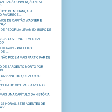
RAL FARÁ CONVENÇÃO NESTE
)
ÍTICO DE MUDANÇAS E
 FAVORECE ...
VICE DE CAPITÃO WAGNER E
NÇA...
DE PEDOFILIA LEVAM EX-BISPO DE
CIA, GOVERNO TEMER SAI
DO
e de Pedra - PREFEITO E
E I...
 NÃO PODEM MAIS PARTICIPAR DE
.
LHO DE SARGENTO MORTO POR
DE...
 LUIZIANNE DIZ QUE APOIO DE
.
SCOLHA DO VICE PASSA A SER O
.
t - MAIS UMA CAPÍTULO DA HISTÓRIA
 36 HORAS, SETE AGENTES DE
VÍ...