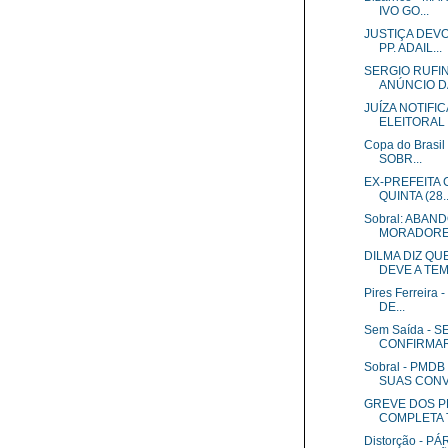
IVO GO...
JUSTIÇA DEV
PP. ADAIL...
SERGIO RUFI
ANÚNCIO DA
JUÍZA NOTIF
ELEITORAL 
Copa do Brasi
SOBR...
EX-PREFEITA 
QUINTA (28..
Sobral: ABAN
MORADORES
DILMA DIZ Q
DEVE A TE
Pires Ferreir
DE...
Sem Saída - 
CONFIRMAR 
Sobral - PMD
SUAS CONV.
GREVE DOS 
COMPLETA 
Distorção - 