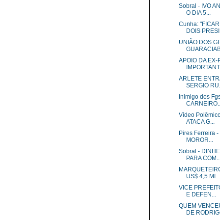
Sobral - IVO
O DIA 5...
Cunha: "FIC
DOIS PRESID
UNIÃO DOS G
GUARACIAB
APOIO DA EX-
IMPORTANTE
ARLETE ENTRA
SERGIO RU.
Inimigo dos F
CARNEIRO..
Vídeo Polêmi
ATACA G...
Pires Ferreir
MOROR...
Sobral - DIN
PARA COM..
MARQUETEIRO
US$ 4,5 MI...
VICE PREFEIT
E DEFEN...
QUEM VENCEU
DE RODRIGO