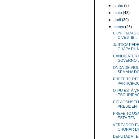
►
junho
(9)
►
maio
(48)
►
abril
(39)
▼
março
(25)
CONFIRAM DIC
O VESTIB...
JUSTIÇA PED
CHAPA DILMA
CANDIDATURA 
GOVERNO DO
ONDA DE VIOL
SEMANA DOS 
PREFEITO RE
PARTICIPOU
O IPU ESTÁ 
ESCURIDÃO 
CID ACONSELH
PRESIDEN
PREFEITO USA
ESTÁ TEN...
VEREADOR EV
CHORAR DIA
DEPUTADA TE