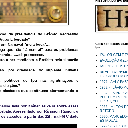
HISTÓRIA DO IPU por 
ição da presidência do Grêmio Recreativo
Grupo Liberdade?
Click nos textos abaix
 um Carnaval "meia boca"....
Ipu
nega que não "tá nem aí" para os problemas
creto.......só promessas.
IPU, ORIGEM E 
sto a ser candidato a Prefeito pela situação
EVOLUÇÃO RELIG
IPUENSE ILUST
ão "por gravidade" do suplente "nuvens
BIPARTIDARISM
E O GRUPO DO 
 políticos de Ipu nas aglutinações e
1976 - A ALA PA
s eleições?
1982 - FLÁVIO 
s afastados que continuam atormentando o
1987 - EMPRESÁ
POLÍTICA IPUEN
OPOSIÇÃO
álise feita por Kléber Teixeira sobre esses
1988 - MILTON 
RETORN...
Debate. Apresentado por Rárisson Ramon, o
s os sábados, a partir das 12h, na FM Cidade
1990: MARCELO
ESTADUAL
1992: ZEZÉ CAR