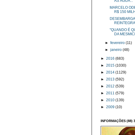
AS ÁGUA...
MARCELO OD
R$ 150 MILH
DESEMBARGA
REINTEGRA
"QUANDO É QU
DA MESMIC
►
fevereiro
(11)
►
janeiro
(48)
►
2016
(683)
►
2015
(1030)
►
2014
(1129)
►
2013
(592)
►
2012
(539)
►
2011
(579)
►
2010
(139)
►
2009
(10)
INFORMAÇÕES (88) 3