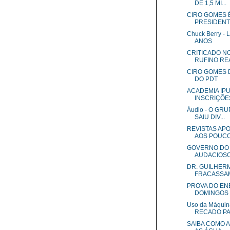
DE 1,5 MI...
CIRO GOMES 
PRESIDENTE
Chuck Berry 
ANOS
CRITICADO N
RUFINO REA
CIRO GOMES 
DO PDT
ACADEMIA IP
INSCRIÇÕES
Áudio - O GR
SAIU DIV...
REVISTAS APO
AOS POUCOS
GOVERNO DO 
AUDACIOSO 
DR. GUILHERM
FRACASSAM
PROVA DO EN
DOMINGOS - 
Uso da Máqui
RECADO PA.
SAIBA COMO A