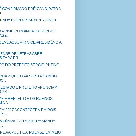
É CONFIRMADO PRÉ-CANDIDATO A
...
- LENDA DO ROCK MORRE AOS 90
O PRIMEIRO MANDATO, SERGIO
GE...
DEVE ASSUMIR VICE-PRESIDÊNCIA
UENSE DE LETRAS ABRE
 PARA PR...
UPO DO PREFEITO SERGIO RUFINO
NTAM QUE O PAÍS ESTÁ SAINDO
...
ESTADO E PREFEITO ANUNCIAM
PR...
E É REELEITO E OS RUFINOS
 NA...
EM 2017 ACONTECERÁ EM DOIS
5...
na Pública - VEREADORA MANDA
..
NDA A POLÍTICA IPUENSE EM MEIO