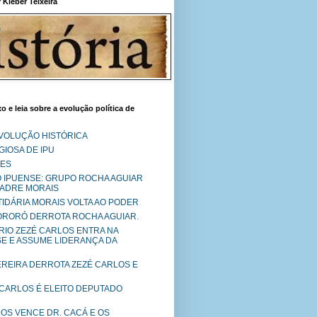
Kléber Teixeira
o e leia sobre a evolução política de
EVOLUÇÃO HISTÓRICA
IOSA DE IPU
RES
O IPUENSE: GRUPO ROCHA AGUIAR
PADRE MORAIS
RTIDÁRIA MORAIS VOLTA AO PODER
MORORÓ DERROTA ROCHA AGUIAR.
RIO ZEZÉ CARLOS ENTRA NA
SE E ASSUME LIDERANÇA DA
PEREIRA DERROTA ZEZÉ CARLOS E
 CARLOS É ELEITO DEPUTADO
LOS VENCE DR. CACÁ E OS