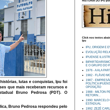
HISTÓRIA DO IPU por 
Click nos textos abaix
Ipu
IPU, ORIGEM E 
EVOLUÇÃO RELIG
IPUENSE ILUST
BIPARTIDARISM
E O GRUPO DO 
1976 - A ALA PA
1982 - FLÁVIO 
1987 - EMPRESÁ
stórias, lutas e conquistas, Ipu foi
POLÍTICA IPUEN
ses que mais receberam recursos e
OPOSIÇÃO
1988 - MILTON 
stadual Bruno Pedrosa (PDT). O
RETORN...
.
1990: MARCELO
ESTADUAL
lica, Bruno Pedrosa respondeu pelo
1992: ZEZÉ CAR