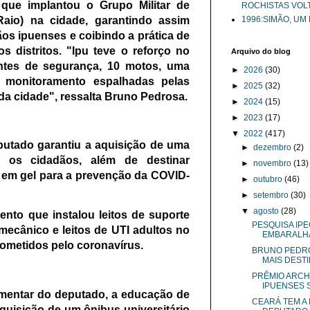
) que implantou o Grupo Militar de
ROCHISTAS VOL
Raio) na cidade, garantindo assim
1996:SIMÃO, UM
os ipuenses e coibindo a prática de
s distritos. "Ipu teve o reforço no
Arquivo do blog
ntes de segurança, 10 motos, uma
►
2026
(30)
 monitoramento espalhadas pelas
►
2025
(32)
 da cidade", ressalta Bruno Pedrosa.
►
2024
(15)
►
2023
(17)
▼
2022
(417)
putado garantiu a aquisição de uma
►
dezembro
(2)
r os cidadãos, além de destinar
►
novembro
(13)
 em gel para a prevenção da COVID-
►
outubro
(46)
►
setembro
(30)
▼
agosto
(28)
nto que instalou leitos de suporte
PESQUISA IP
ecânico e leitos de UTI adultos no
EMBARALHA 
cometidos pelo coronavírus.
BRUNO PEDRO
MAIS DESTIN
PRÊMIO ARCH
IPUENSES S
mentar do deputado, a educação de
CEARÁ TEM A 
aquisição de um ônibus universitário