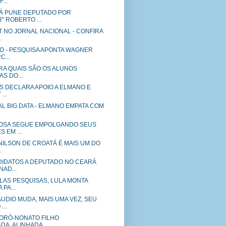
...
Á PUNE DEPUTADO POR
 ROBERTO ...
T NO JORNAL NACIONAL - CONFIRA
.
VO - PESQUISA APONTA WAGNER
C...
IRA QUAIS SÃO OS ALUNOS
S DO...
S DECLARA APOIO A ELMANO E
...
L BIG DATA - ELMANO EMPATA COM
OSA SEGUE EMPOLGANDO SEUS
 EM ...
NILSON DE CROATÁ É MAIS UM DO
.
IDATOS A DEPUTADO NO CEARÁ
AD...
LAS PESQUISAS, LULA MONTA
PA...
UDIO MUDA, MAIS UMA VEZ, SEU
...
ORÓ-NONATO FILHO
A, ALINHADA ...