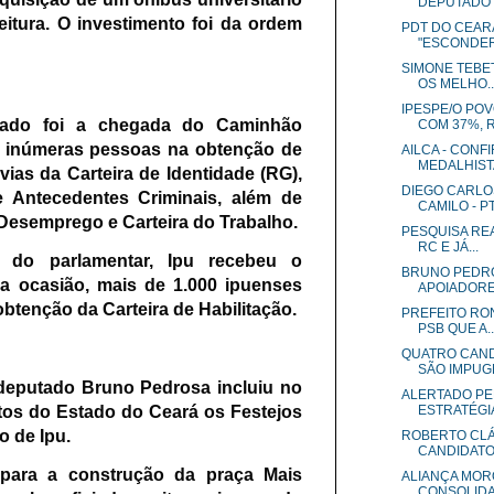
DEPUTADO F
eitura. O investimento foi da ordem
PDT DO CEAR
"ESCONDER"
SIMONE TEBE
OS MELHO..
IPESPE/O PO
utado foi a chegada do Caminhão
COM 37%, R
 inúmeras pessoas na obtenção de
AILCA - CONF
MEDALHISTA
ias da Carteira de Identidade (RG),
DIEGO CARLO
 Antecedentes Criminais, além de
CAMILO - PT 
Desemprego e Carteira do Trabalho.
PESQUISA REA
RC E JÁ...
 do parlamentar, Ipu recebeu o
BRUNO PEDR
 ocasião, mais de 1.000 ipuenses
APOIADORES
btenção da Carteira de Habilitação.
PREFEITO RO
PSB QUE A..
QUATRO CAND
SÃO IMPUGN
 deputado Bruno Pedrosa incluiu no
ALERTADO PE
ntos do Estado do Ceará os Festejos
ESTRATÉGIA 
o de Ipu.
ROBERTO CLÁ
CANDIDATO 
para a construção da praça Mais
ALIANÇA MOR
CONSOLIDAD