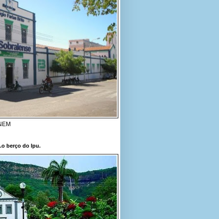
ENEM
..o berço do Ipu.