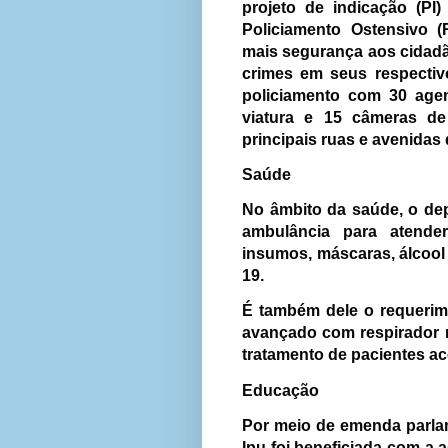
projeto de indicação (PI
Policiamento Ostensivo (
mais segurança aos cidadã
crimes em seus respectivo
policiamento com 30 age
viatura e 15 câmeras de
principais ruas e avenidas
Saúde
No âmbito da saúde, o de
ambulância para atende
insumos, máscaras, álcool
19.
É também dele o requerime
avançado com respirador m
tratamento de pacientes a
Educação
Por meio de emenda parla
Ipu foi beneficiada com a 