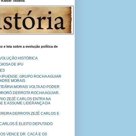
Kléber Teixeira
o e leia sobre a evolução política de
EVOLUÇÃO HISTÓRICA
IOSA DE IPU
RES
O IPUENSE: GRUPO ROCHA AGUIAR
PADRE MORAIS
RTIDÁRIA MORAIS VOLTA AO PODER
MORORÓ DERROTA ROCHA AGUIAR.
RIO ZEZÉ CARLOS ENTRA NA
SE E ASSUME LIDERANÇA DA
PEREIRA DERROTA ZEZÉ CARLOS E
 CARLOS É ELEITO DEPUTADO
LOS VENCE DR. CACÁ E OS