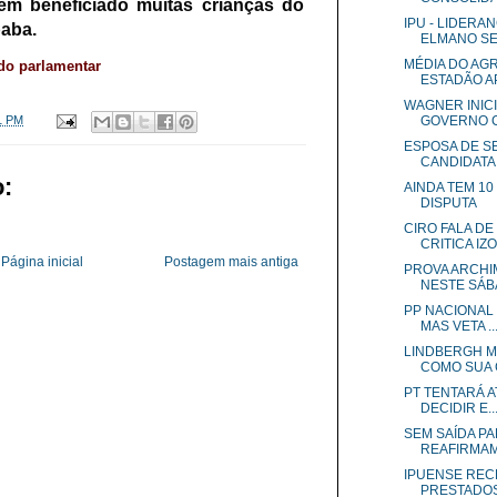
tem beneficiado muitas crianças do
IPU - LIDERA
paba.
ELMANO SEM
MÉDIA DO AG
do parlamentar
ESTADÃO AP
WAGNER INICI
GOVERNO CO
1 PM
ESPOSA DE S
CANDIDATA.
:
AINDA TEM 10
DISPUTA
CIRO FALA DE
CRITICA IZO
Página inicial
Postagem mais antiga
PROVA ARCHI
NESTE SÁBA
PP NACIONAL 
MAS VETA ..
LINDBERGH M
COMO SUA C
PT TENTARÁ A
DECIDIR E..
SEM SAÍDA P
REAFIRMAM.
IPUENSE REC
PRESTADOS 