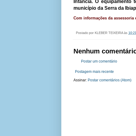
Infância. O equipamento 
município da Serra da Ibia
Com informações da assessoria 
Postado por
KLEBER TEIXEIRA
às
10:2
Nenhum comentário
Postar um comentário
Postagem mais recente
Assinar:
Postar comentários (Atom)