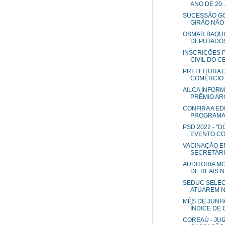
ANO DE 20..
SUCESSÃO GO
GIRÃO NÃO T
OSMAR BAQUIT
DEPUTADOS
INSCRIÇÕES 
CIVIL DO CE
PREFEITURA D
COMÉRCIO .
AILCA INFORM
PRÊMIO ARC
CONFIRA A ED
PROGRAMA 
PSD 2022 - "
EVENTO COM
VACINAÇÃO E
SECRETÁRIO 
AUDITORIA M
DE REAIS N.
SEDUC SELEC
ATUAREM NO
MÊS DE JUNH
ÍNDICE DE C
COREAÚ - JUI