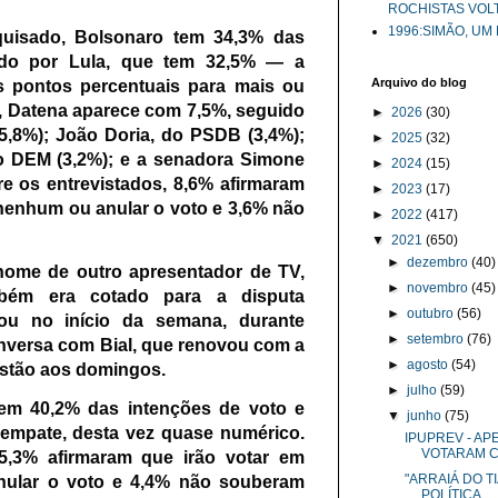
ROCHISTAS VOL
1996:SIMÃO, UM
quisado, Bolsonaro tem 34,3% das
uido por Lula, que tem 32,5% —
a
Arquivo do blog
 pontos percentuais para mais ou
, Datena aparece com 7,5%, seguido
►
2026
(30)
5,8%); João Doria, do PSDB (3,4%);
►
2025
(32)
o DEM (3,2%); e a senadora Simone
►
2024
(15)
re os entrevistados, 8,6% afirmaram
►
2023
(17)
 nenhum ou anular o voto e 3,6% não
►
2022
(417)
▼
2021
(650)
►
dezembro
(40)
 nome de outro apresentador de TV,
►
novembro
(45)
bém era cotado para a disputa
►
outubro
(56)
iou no início da semana, durante
►
setembro
(76)
nversa com Bial, que renovou com a
►
agosto
(54)
austão aos domingos.
►
julho
(59)
em 40,2% das intenções de voto e
▼
junho
(75)
empate, desta vez quase numérico.
IPUPREV - A
VOTARAM CO
15,3% afirmaram que irão votar em
"ARRAIÁ DO 
nular o voto e 4,4% não souberam
POLÍTICA,...