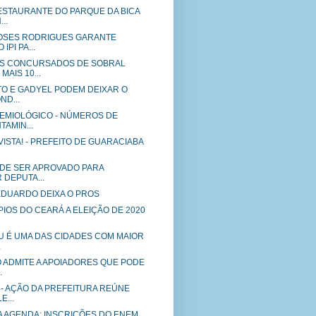
ESTAURANTE DO PARQUE DA BICA
..
OSES RODRIGUES GARANTE
IPI PA...
S CONCURSADOS DE SOBRAL
AIS 10...
TO E GADYEL PODEM DEIXAR O
ND...
DEMIOLÓGICO - NÚMEROS DE
AMIN...
ISTA! - PREFEITO DE GUARACIABA
ODE SER APROVADO PARA
 DEPUTA...
EDUARDO DEIXA O PROS
PIOS DO CEARÁ A ELEIÇÃO DE 2020
PU É UMA DAS CIDADES COM MAIOR
.
 ADMITE A APOIADORES QUE PODE
.
 - AÇÃO DA PREFEITURA REÚNE
E...
A AGENDA: INSCRIÇÕES DO ENEM