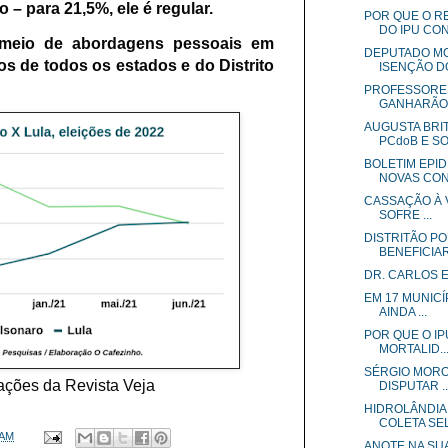
– para 21,5%, ele é regular.
POR QUE O R
DO IPU CON.
r meio de abordagens pessoais em
DEPUTADO M
os de todos os estados e do Distrito
ISENÇÃO DO 
PROFESSORE
GANHARÃO M
AUGUSTA BRI
PCdoB E SO
BOLETIM EPI
NOVAS CONT
CASSAÇÃO À V
SOFRE ...
DISTRITÃO P
BENEFICIAR
DR. CARLOS 
EM 17 MUNICÍ
AINDA ...
POR QUE O I
MORTALID..
SÉRGIO MORO
ções da Revista Veja
DISPUTAR ..
HIDROLÂNDIA
COLETA SEL
 AM
ANOTE NA SU