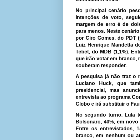
No principal cenário pes
intenções de voto, seg
margem de erro é de dois
para menos. Neste cenário
por Ciro Gomes, do PDT (
Luiz Henrique Mandetta d
Tebet, do MDB (1,1%). Ent
que irão votar em branco,
souberam responder.
A pesquisa já não traz o
Luciano Huck, que tam
presidencial, mas anunc
entrevista ao programa Co
Globo e irá substituir o F
No segundo turno, Lula t
Bolsonaro, 40%, em novo 
Entre os entrevistados, 
branco, em nenhum
ou a