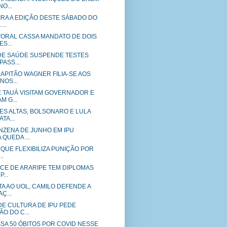
O...
IRA A EDIÇÃO DESTE SÁBADO DO
..
ITORAL CASSA MANDATO DE DOIS
S...
DE SAÚDE SUSPENDE TESTES
PASS...
APITÃO WAGNER FILIA-SE AOS
NOS...
 TAUÁ VISITAM GOVERNADOR E
 G...
ES ALTAS, BOLSONARO E LULA
TA...
NZENA DE JUNHO EM IPU
QUEDA ...
 QUE FLEXIBILIZA PUNIÇÃO POR
..
ICE DE ARARIPE TEM DIPLOMAS
...
A AO UOL, CAMILO DEFENDE A
Ç...
DE CULTURA DE IPU PEDE
O DO C...
SA 50 ÓBITOS POR COVID NESSE