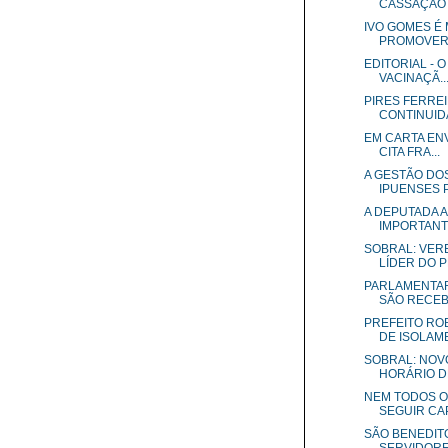
CASSAÇÃO D
IVO GOMES É 
PROMOVER .
EDITORIAL - 
VACINAÇÃ..
PIRES FERREI
CONTINUIDA
EM CARTA ENV
CITA FRA...
A GESTÃO DO
IPUENSES P
A DEPUTADA 
IMPORTANTE
SOBRAL: VER
LÍDER DO PR
PARLAMENTAR
SÃO RECEBI
PREFEITO RO
DE ISOLAME
SOBRAL: NOV
HORÁRIO DE
NEM TODOS O
SEGUIR CAPI
SÃO BENEDIT