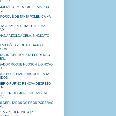
E PR...
MULTADO EM 150 MIL REAIS POR
..
O PORQUÊ DE TANTA POLÊMICA NA
.
RA 2022: PREFEITA CONFIRMA
D...
IADA A IZOLDA CELA, SINDICATO
S MILHÕES PEDE AJUDA AOS
ARA ...
AUGUSTA BRITO ESTÁ PERDENDO
S...
EADOR ROQUE HUDSON É O NOVO
...
ES BOLSONARISTAS DO CEARÁ
DOS...
BÉRIO RUFINO RENOVA DECRETO
N...
O DECRETO MUNICIPAL AMPLIA
 A...
S DEPUTADOS DO PROS PODERÃO
...
O: MPCE DENUNCIA 14