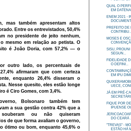
QUAL O PERF
EM DATENA .
ENEM 2021 - 
DOCUMENT.
am, mas também apresentam altos
PREFEITO DE 
torado. Entre os entrevistados, 50,4%
CONTRIBU..
am no presidente de jeito nenhum,
MOSES E OSC
o mesmo em relação ao petista. O
CONVENÇÃO 
sito é João Doria, com 57,2% — o
SISU, PROUNI 
SEGUN...
.
FIDELIDADE D
O DEFINI...
or outro lado, os percentuais de
CONTAMINAÇÕ
: 27,4% afirmaram que com certeza
EM IPU DIMI
dente, enquanto 26,4% disseram o
QUIXERAMOBI
sta.
Nesse quesito, eles estão longe
UECE, CONFI
iro é Ciro Gomes, com 3,4%.
JÁ EM PRÉ-CA
SECRETÁRIO
verno, Bolsonaro também tem
FIQUE POR DE
vam a sua gestão contra 42% que a
IPUENSE OU
souberam ou não quiseram
JERICOACOAR
DO CEARÁ ..
s de que forma avaliam o governo,
"TREVAS" - 
mo ótimo ou bom, enquanto 45,6% o
ESTÃO HÁ M