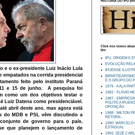
HISTÓRIA DO IPU por 
Click nos textos abaix
Ipu
IPU, ORIGEM E 
EVOLUÇÃO RELIG
o e o ex-presidente Luiz Inácio Lula
IPUENSE ILUST
e empatados na corrida presidencial
BIPARTIDARISM
E O GRUPO DO 
amento feito pelo instituto Paraná
1976 - A ALA PA
 11 e 15 de junho.
A pesquisa foi
1982 - FLÁVIO 
m como um dos objetivos testar o
1987 - EMPRESÁ
é Luiz Datena como presidenciável.
POLÍTICA IPUEN
OPOSIÇÃO
até abril
deste ano, mas agora está
1988 - MILTON 
es do MDB e PSL vêm discutindo a
RETORN...
conjunto de governo para o país,
1990: MARCELO
ESTADUAL
que que planejem o lançamento de
1992: ZEZÉ CAR