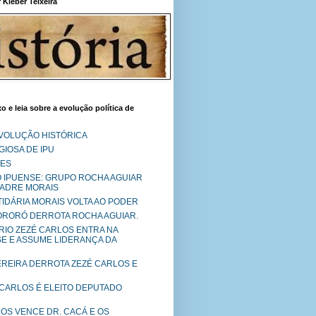
Kléber Teixeira
o e leia sobre a evolução política de
EVOLUÇÃO HISTÓRICA
IOSA DE IPU
RES
O IPUENSE: GRUPO ROCHA AGUIAR
PADRE MORAIS
RTIDÁRIA MORAIS VOLTA AO PODER
MORORÓ DERROTA ROCHA AGUIAR.
RIO ZEZÉ CARLOS ENTRA NA
SE E ASSUME LIDERANÇA DA
PEREIRA DERROTA ZEZÉ CARLOS E
 CARLOS É ELEITO DEPUTADO
LOS VENCE DR. CACÁ E OS