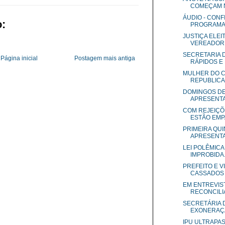
COMEÇAM N
ÁUDIO - CONF
:
PROGRAMA .
JUSTIÇA ELE
VEREADORE
SECRETARIA 
Página inicial
Postagem mais antiga
RÁPIDOS E 
MULHER DO C
REPUBLICA
DOMINGOS DE
APRESENTAM
COM REJEIÇÕ
ESTÃO EMPA
PRIMEIRA QUI
APRESENTA 
LEI POLÊMICA
IMPROBIDA.
PREFEITO E V
CASSADOS P
EM ENTREVIST
RECONCILIA
SECRETÁRIA 
EXONERAÇÃ
IPU ULTRAPAS