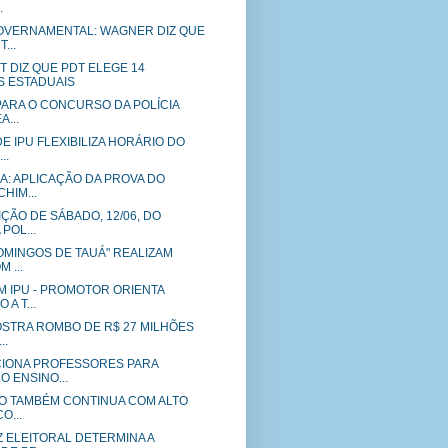
.
VERNAMENTAL: WAGNER DIZ QUE
...
 DIZ QUE PDT ELEGE 14
 ESTADUAIS
PARA O CONCURSO DA POLÍCIA
A...
E IPU FLEXIBILIZA HORÁRIO DO
..
A: APLICAÇÃO DA PROVA DO
HIM...
IÇÃO DE SÁBADO, 12/06, DO
POL...
DOMINGOS DE TAUÁ" REALIZAM
 ...
M IPU - PROMOTOR ORIENTA
A T...
OSTRA ROMBO DE R$ 27 MILHÕES
..
IONA PROFESSORES PARA
 ENSINO...
O TAMBÉM CONTINUA COM ALTO
O...
Z ELEITORAL DETERMINA A