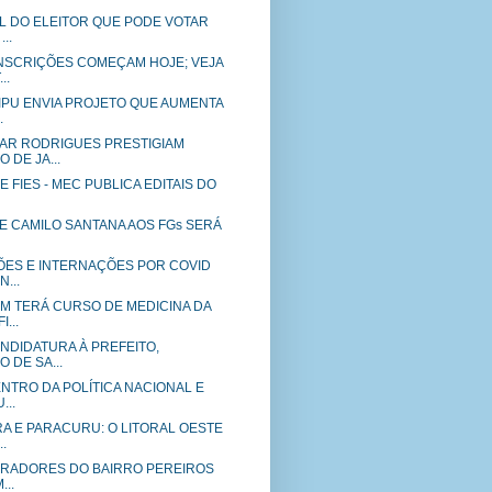
IL DO ELEITOR QUE PODE VOTAR
..
INSCRIÇÕES COMEÇAM HOJE; VEJA
..
IPU ENVIA PROJETO QUE AUMENTA
.
AR RODRIGUES PRESTIGIAM
DE JA...
E FIES - MEC PUBLICA EDITAIS DO
E CAMILO SANTANA AOS FGs SERÁ
ES E INTERNAÇÕES POR COVID
N...
M TERÁ CURSO DE MEDICINA DA
...
NDIDATURA À PREFEITO,
 DE SA...
NTRO DA POLÍTICA NACIONAL E
...
A E PARACURU: O LITORAL OESTE
.
MORADORES DO BAIRRO PEREIROS
...