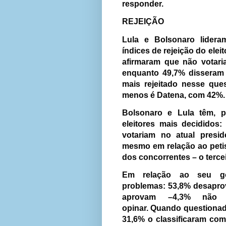
responder.
REJEIÇÃO
Lula e Bolsonaro lider
índices de rejeição do elei
afirmaram que não votari
enquanto 49,7% disseram 
mais rejeitado nesse que
menos é Datena, com 42%
Bolsonaro e Lula têm, p
eleitores mais decididos
votariam no atual presi
mesmo em relação ao peti
dos concorrentes – o terce
Em relação ao seu go
problemas: 53,8% desapro
aprovam –4,3% não 
opinar.
Quando questionado
31,6% o classificaram co