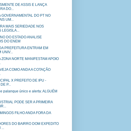
SMENTE DE ASSIS E LANÇA
A DO...
 GOVERNAMENTAL DO PT NO
IS UM...
RA MAIS SERIEDADE NOS
LEGISLA...
RNO DO ESTADO ANALISE
OS DO ENEM
DA PREFEITURA ENTRAM EM
 UNIV...
A ZONA NORTE MANIFESTAM APOIO
.
o: VEJA COMO ANDA A COTAÇÃO
.
IPAL X PREFEITO DE IPU -
E P...
e palanque único e alerta: ALGUÉM
USTRIAL PODE SER A PRIMEIRA
R...
DOMINGOS FILHO ANDA FORA DA
ADORES DO BAIRRO DOM EXPEDITO
...