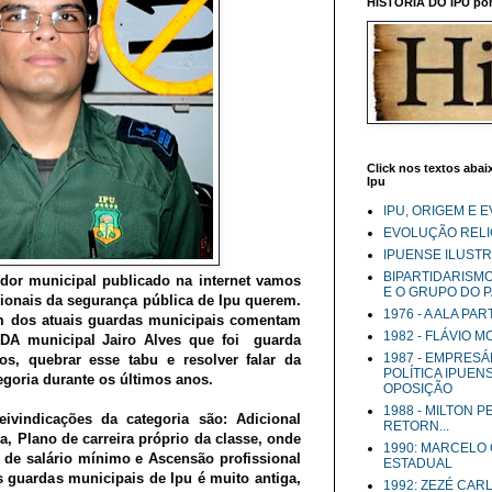
HISTÓRIA DO IPU por 
Click nos textos abaix
Ipu
IPU, ORIGEM E 
EVOLUÇÃO RELIG
IPUENSE ILUST
BIPARTIDARISM
idor municipal publicado na internet vamos
E O GRUPO DO 
sionais da segurança pública de Ipu querem.
1976 - A ALA PA
 dos atuais guardas municipais comentam
1982 - FLÁVIO 
DA municipal Jairo Alves que foi guarda
1987 - EMPRESÁ
s, quebrar esse tabu e resolver falar da
POLÍTICA IPUEN
egoria durante os últimos anos.
OPOSIÇÃO
1988 - MILTON 
ivindicações da categoria são: Adicional
RETORN...
a, Plano de carreira próprio da classe, onde
1990: MARCELO
 de salário mínimo e Ascensão profissional
ESTADUAL
os guardas municipais de Ipu é muito antiga,
1992: ZEZÉ CAR