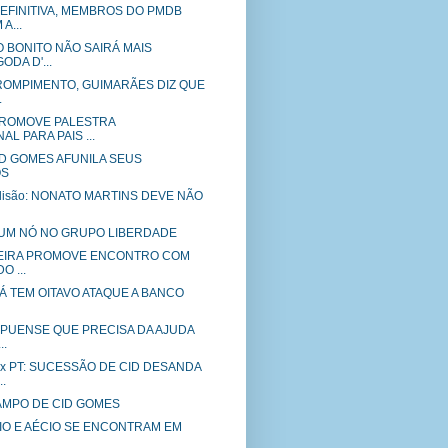
EFINITIVA, MEMBROS DO PMDB
A...
 BONITO NÃO SAIRÁ MAIS
DA D'...
ROMPIMENTO, GUIMARÃES DIZ QUE
.
PROMOVE PALESTRA
AL PARA PAIS ...
ID GOMES AFUNILA SEUS
OS
olisão: NONATO MARTINS DEVE NÃO
UM NÓ NO GRUPO LIBERDADE
VEIRA PROMOVE ENCONTRO COM
O ...
RÁ TEM OITAVO ATAQUE A BANCO
IPUENSE QUE PRECISA DA AJUDA
..
x PT: SUCESSÃO DE CID DESANDA
.
AMPO DE CID GOMES
IO E AÉCIO SE ENCONTRAM EM