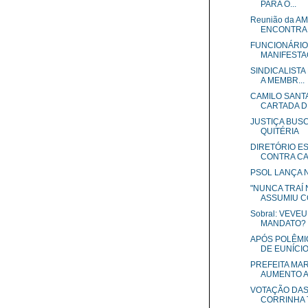
PARA O...
Reunião da AM
ENCONTRA.
FUNCIONÁRIO
MANIFESTAÇ
SINDICALISTA
A MEMBR...
CAMILO SANT
CARTADA DE 
JUSTIÇA BUSC
QUITÉRIA
DIRETÓRIO ES
CONTRA CAN
PSOL LANÇA N
"NUNCA TRAÍ 
ASSUMIU CO
Sobral: VEVE
MANDATO?
APÓS POLÊMI
DE EUNÍCI
PREFEITA MAR
AUMENTO AO
VOTAÇÃO DAS
CORRINHA T