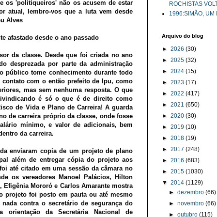
 os 'politiqueiros' não os acusem de estar
ROCHISTAS VOL
or atual, lembro-vos que a luta vem desde
1996:SIMÃO, UM
eu Alves
Arquivo do blog
ente afastado desde o ano passado
►
2026
(30)
sor da classe. Desde que foi criada no ano
►
2025
(32)
do desprezada por parte da administração
►
2024
(15)
 o público tome conhecimento durante todo
 contato com o então prefeito de Ipu, como
►
2023
(17)
teriores, mas sem nenhuma resposta. O que
►
2022
(417)
ivindicando é só o que é de direito como
►
2021
(650)
Risco de Vida e Plano de Carreira! A guarda
no de carreira próprio da classe, onde fosse
►
2020
(30)
lário mínimo, e valor de adicionais, bem
►
2019
(10)
entro da carreira.
►
2018
(19)
►
2017
(248)
da enviaram copia de um projeto de plano
ipal além de entregar cópia do projeto aos
►
2016
(683)
 foi até citado em uma sessão da câmara no
►
2015
(1030)
nde os vereadores Manoel Palácios, Hilton
▼
2014
(1129)
, Efigênia Mororó e Carlos Amarante mostra
►
dezembro
(66)
 o projeto foi posto em pauta ou até mesmo
 nada contra o secretário de segurança do
►
novembro
(66)
 orientação da Secretária Nacional de
►
outubro
(115)