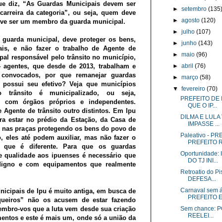
e diz, “As Guardas Municipais devem ser
►
setembro
(135
 carreira da categoria”, ou seja, quem deve
►
agosto
(120)
ve ser um membro da guarda municipal.
►
julho
(107)
 guarda municipal, deve proteger os bens,
►
junho
(143)
ais, e não fazer o trabalho de Agente de
►
maio
(96)
pal responsável pelo trânsito no município,
4 agentes, que desde de 2013, trabalham e
►
abril
(76)
 convocados, por que remanejar guardas
►
março
(58)
possui seu efetivo? Veja que municípios
▼
fevereiro
(70)
 trânsito é municipalizado, ou seja,
PREFEITO DE 
o com órgãos próprios e independentes.
QUE O IP...
 Agente de trânsito outro distintos. Em Ipu
DILMA E LULA
a estar no prédio da Estação, da Casa de
IMPASSE ...
e nas praças protegendo os bens do povo de
Paleativo - 
o, eles até podem auxiliar, mas não fazer o
PREFEITO R.
to que é diferente. Para que os guardas
Oportunidade
e qualidade aos ipuenses é necessário que
DO TJ INI...
 digno e com equipamentos que realmente
Retroatio do 
DEFESA...
Carnaval sem
nicipais de Ipu é muito antiga, em busca de
PREFEITO EM
iqueiros” não os acusem de estar fazendo
lembro-vos que a luta vem desde sua criação
Sem chance: 
REELEI...
mentos e este é mais um, onde só a união da