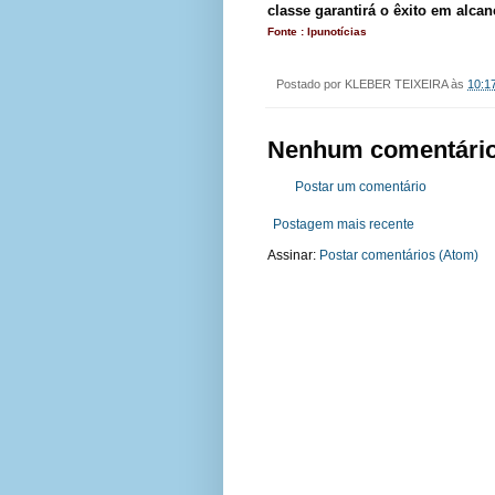
classe garantirá o êxito em alcan
Fonte : Ipunotícias
Postado por
KLEBER TEIXEIRA
às
10:1
Nenhum comentário
Postar um comentário
Postagem mais recente
Assinar:
Postar comentários (Atom)