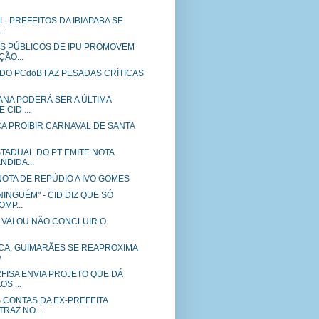
I - PREFEITOS DA IBIAPABA SE
..
S PÚBLICOS DE IPU PROMOVEM
ÃO...
 DO PCdoB FAZ PESADAS CRÍTICAS
ANA PODERÁ SER A ÚLTIMA
CID ...
A PROIBIR CARNAVAL DE SANTA
TADUAL DO PT EMITE NOTA
DIDA...
OTA DE REPÚDIO A IVO GOMES
NINGUÉM" - CID DIZ QUE SÓ
MP...
U VAI OU NÃO CONCLUIR O
CA, GUIMARÃES SE REAPROXIMA
O
FISA ENVIA PROJETO QUE DÁ
S ...
 CONTAS DA EX-PREFEITA
RAZ NO...