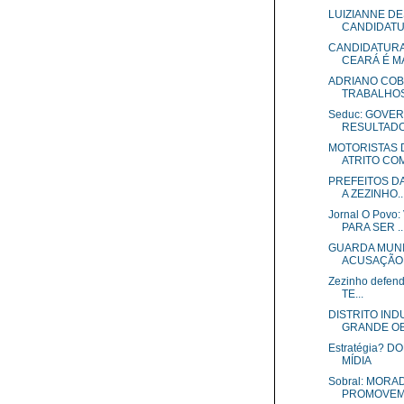
LUIZIANNE DE
CANDIDATUR
CANDIDATURA
CEARÁ É MA
ADRIANO COB
TRABALHOS 
Seduc: GOVE
RESULTAD
MOTORISTAS 
ATRITO COM
PREFEITOS D
A ZEZINHO..
Jornal O Pov
PARA SER ..
GUARDA MUNIC
ACUSAÇÃO D
Zezinho defend
TE...
DISTRITO IND
GRANDE OB
Estratégia? 
MÍDIA
Sobral: MOR
PROMOVEM 