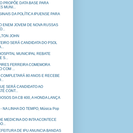
O PROPÕE DATA BASE PARA
 MUNI...
SINAIS DA POLÍTICA IPUENSE PARA
NO ENEM JOVEM DE NOVA RUSSAS
...
ELTON JOHN
TEIRO SERÁ CANDIDATA DO PSOL
...
HOSPITAL MUNICIPAL REBATE
 S...
 PIRES FERREIRA COMEMORA
 COM ...
 COMPLETARÁ 80 ANOS E RECEBE
..
QUE SERÁ CANDIDATO AO
É CONT...
OSOS DA CB 400, A HONDA LANÇA
- NA LINHA DO TEMPO, Música Pop
DE MEDICINA DO INTA ACONTECE
...
REFEITURA DE IPU ANUNCIA BANDAS