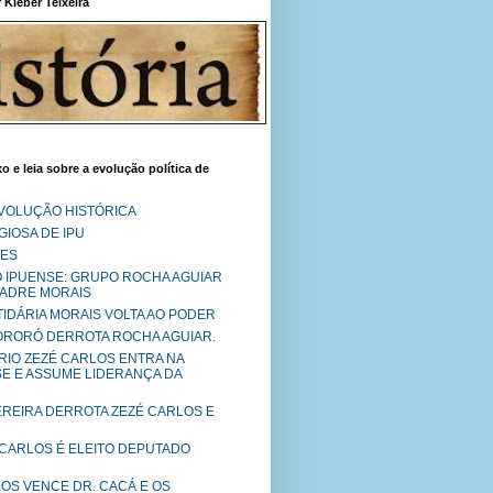
Kléber Teixeira
o e leia sobre a evolução política de
EVOLUÇÃO HISTÓRICA
IOSA DE IPU
RES
O IPUENSE: GRUPO ROCHA AGUIAR
PADRE MORAIS
RTIDÁRIA MORAIS VOLTA AO PODER
MORORÓ DERROTA ROCHA AGUIAR.
RIO ZEZÉ CARLOS ENTRA NA
SE E ASSUME LIDERANÇA DA
PEREIRA DERROTA ZEZÉ CARLOS E
 CARLOS É ELEITO DEPUTADO
LOS VENCE DR. CACÁ E OS