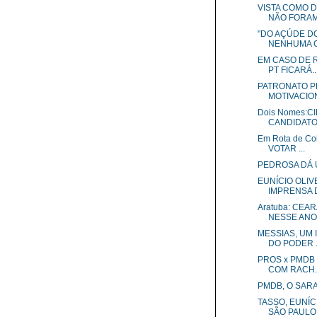
VISTA COMO D
NÃO FORAM 
"DO AÇÚDE DO
NENHUMA GO
EM CASO DE 
PT FICARÁ..
PATRONATO 
MOTIVACION
Dois Nomes:C
CANDIDAT
Em Rota de C
VOTAR ...
PEDROSA DÁ 
EUNÍCIO OLI
IMPRENSA D
Aratuba: CEA
NESSE ANO
MESSIAS, UM 
DO PODER .
PROS x PMDB 
COM RACH..
PMDB, O SAR
TASSO, EUNÍC
SÃO PAULO