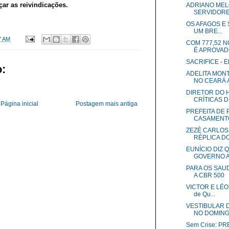
çar as reivindicações.
ADRIANO MEL
SERVIDORES
OS AFAGOS E 
UM BRE...
7 AM
COM 777,52 
É APROVADO
SACRIFICE - 
:
ADELITA MON
NO CEARÁ A
DIRETOR DO 
CRÍTICAS DE
Página inicial
Postagem mais antiga
PREFEITA DE
CASAMENTO
ZEZÉ CARLOS
RÉPLICA DO.
EUNÍCIO DIZ 
GOVERNO AT
PARA OS SAUD
A CBR 500
VICTOR E LÉO 
de Qu...
VESTIBULAR 
NO DOMINGO
Sem Crise: P