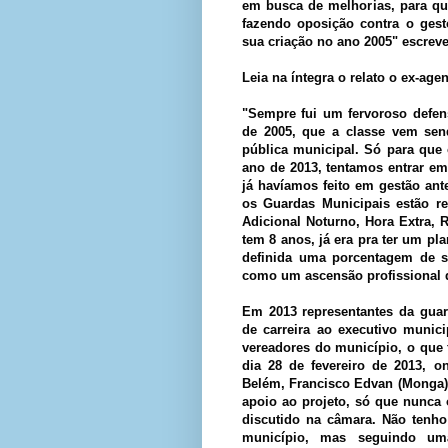
em busca de melhorias, para que
fazendo oposição contra o gest
sua criação no ano 2005" escrev
Leia na íntegra o relato o ex-ag
"Sempre fui um fervoroso defen
de 2005, que a classe vem sen
pública municipal. Só para que
ano de 2013, tentamos entrar em
já havíamos feito em gestão an
os Guardas Municipais estão re
Adicional Noturno, Hora Extra, 
tem 8 anos, já era pra ter um pla
definida uma porcentagem de sa
como um ascensão profissional d
Em 2013 representantes da guar
de carreira ao executivo munic
vereadores do município, o que
dia 28 de fevereiro de 2013, o
Belém, Francisco Edvan (Monga)
apoio ao projeto, só que nunca
discutido na câmara. Não tenho
município, mas seguindo uma