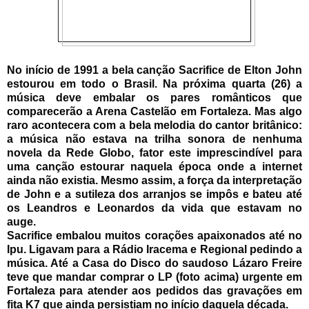
No início de 1991 a bela canção Sacrifice de Elton John
estourou em todo o Brasil. Na próxima quarta (26) a
música deve embalar os pares românticos que
comparecerão a Arena Castelão em Fortaleza.
Mas algo
raro acontecera com a bela melodia do cantor britânico:
a música não estava na trilha sonora de nenhuma
novela da Rede Globo, fator este imprescindível para
uma canção estourar naquela época onde a internet
ainda não existia. Mesmo assim, a força da interpretação
de John e a sutileza dos arranjos se impôs e bateu até
os Leandros e Leonardos da vida que estavam no
auge.
Sacrifice embalou muitos corações apaixonados até no
Ipu. Ligavam para a Rádio Iracema e Regional pedindo a
música. Até a Casa do Disco do saudoso Lázaro Freire
teve que mandar comprar o LP (foto acima) urgente em
Fortaleza para atender aos pedidos das gravações em
fita K7 que ainda persistiam no início daquela década.