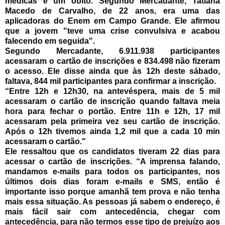
médicas e um óbito. Segundo Mercadante, Tatiana
Macedo de Carvalho, de 22 anos, era uma das
aplicadoras do Enem em Campo Grande. Ele afirmou
que a jovem "teve uma crise convulsiva e acabou
falecendo em seguida".
Segundo Mercadante, 6.911.938 participantes
acessaram o cartão de inscrições e 834.498 não fizeram
o acesso. Ele disse ainda que às 12h deste sábado,
faltava, 844 mil participantes para confirmar a inscrição.
“Entre 12h e 12h30, na antevéspera, mais de 5 mil
acessaram o cartão de inscrição quando faltava meia
hora para fechar o portão. Entre 11h e 12h, 17 mil
acessaram pela primeira vez seu cartão de inscrição.
Após o 12h tivemos ainda 1,2 mil que a cada 10 min
acessaram o cartão."
Ele ressaltou que os candidatos tiveram 22 dias para
acessar o cartão de inscrições. “A imprensa falando,
mandamos e-mails para todos os participantes, nos
últimos dois dias foram e-mails e SMS, então é
importante isso porque amanhã tem prova e não tenha
mais essa situação. As pessoas já sabem o endereço, é
mais fácil sair com antecedência, chegar com
antecedência, para não termos esse tipo de prejuízo aos