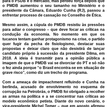
para o PSDB e o mercado, mas perdeu força depois que
o PMDB aumentou o seu tamanho no Ministério e o
presidente da Câmara, Eduardo Cunha (RJ), passou a
enfrentar processo de cassação no Conselho de Ética.
Mesmo assim, a cúpula do PMDB resistiu às pressões
para adiar o congresso – que deve focar as críticas na
condução da economia. No momento em que os
tucanos tentam ganhar protagonismo na crise, o partido
quer fugir da pecha de fisiologismo, destacar suas
propostas e deixar claro que não desistirá de lançar
candidato próprio à sucessão da presidente Dilma, em
2018. A ideia é transmitir para a opinião pública a
imagem de que o PMDB vai se divorciar do PT e só não
o fez ainda porque “o Brasil encontra-se em situação de
grave risco”, como diz um trecho do programa.
Com a ameaça de impeachment refluindo e Cunha na
berlinda, acusado de envolvimento no esquema de
corrupção na Petrobrás, o PMDB foi obrigado a recolher
as armas na política e a se concentrar nas críticas ao
modelo econômico petista. Diante do novo cenário, o
vice-presidente Michel Temer – que em agosto afirmou