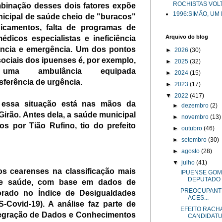
ROCHISTAS VOL
binação desses dois fatores expõe
1996:SIMÃO, UM
icipal de saúde cheio de "buracos"
icamentos, falta de programas de
Arquivo do blog
dicos especialistas e ineficiência
ncia e emergência. Um dos pontos
►
2026
(30)
ociais dos ipuenses é, por exemplo,
►
2025
(32)
ma ambulância equipada
►
2024
(15)
sferência de urgência.
►
2023
(17)
▼
2022
(417)
 essa situação está nas mãos da
►
dezembro
(2)
Girão. Antes dela, a saúde municipal
►
novembro
(13)
os por Tião Rufino, tio do prefeito
►
outubro
(46)
►
setembro
(30)
►
agosto
(28)
▼
julho
(41)
os cearenses na classificação mais
IPUENSE GOM
DEPUTADO .
de saúde, com base em dados de
PREOCUPANTE!!
borado no Índice de Desigualdades
ACES...
S-Covid-19). A análise faz parte de
EFEITO RACHA
tegração de Dados e Conhecimentos
CANDIDATUR