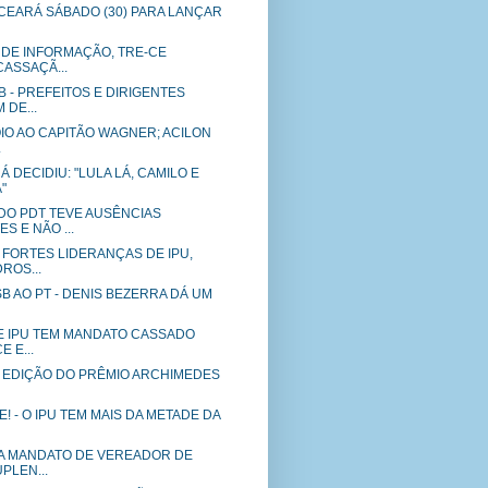
 CEARÁ SÁBADO (30) PARA LANÇAR
 DE INFORMAÇÃO, TRE-CE
ASSAÇÃ...
 - PREFEITOS E DIRIGENTES
DE...
IO AO CAPITÃO WAGNER; ACILON
.
Á DECIDIU: "LULA LÁ, CAMILO E
"
O PDT TEVE AUSÊNCIAS
S E NÃO ...
 FORTES LIDERANÇAS DE IPU,
ROS...
SB AO PT - DENIS BEZERRA DÁ UM
 IPU TEM MANDATO CASSADO
 E...
A EDIÇÃO DO PRÊMIO ARCHIMEDES
 - O IPU TEM MAIS DA METADE DA
A MANDATO DE VEREADOR DE
PLEN...