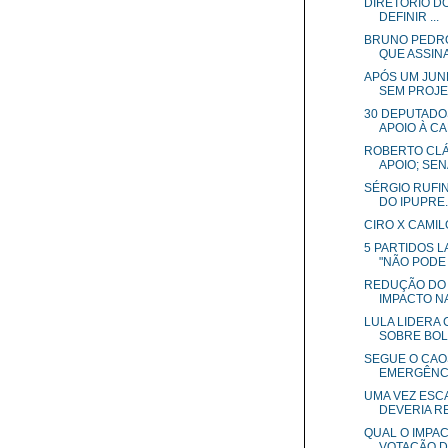
DIRETÓRIO DO
DEFINIR ...
BRUNO PEDRO
QUE ASSINA
APÓS UM JUN
SEM PROJET
30 DEPUTADO
APOIO À CAN
ROBERTO CLÁ
APOIO; SEN
SÉRGIO RUFI
DO IPUPRE..
CIRO X CAMILO
5 PARTIDOS 
"NÃO PODE .
REDUÇÃO DO 
IMPACTO NA
LULA LIDERA
SOBRE BOL
SEGUE O CAO
EMERGÊNCIA
UMA VEZ ESC
DEVERIA RE.
QUAL O IMPAC
VOTAÇÃO DO