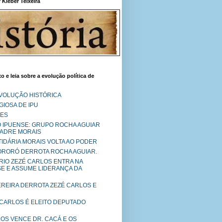
Kléber Teixeira
o e leia sobre a evolução política de
EVOLUÇÃO HISTÓRICA
IOSA DE IPU
RES
O IPUENSE: GRUPO ROCHA AGUIAR
PADRE MORAIS
RTIDÁRIA MORAIS VOLTA AO PODER
MORORÓ DERROTA ROCHA AGUIAR.
RIO ZEZÉ CARLOS ENTRA NA
SE E ASSUME LIDERANÇA DA
PEREIRA DERROTA ZEZÉ CARLOS E
 CARLOS É ELEITO DEPUTADO
LOS VENCE DR. CACÁ E OS