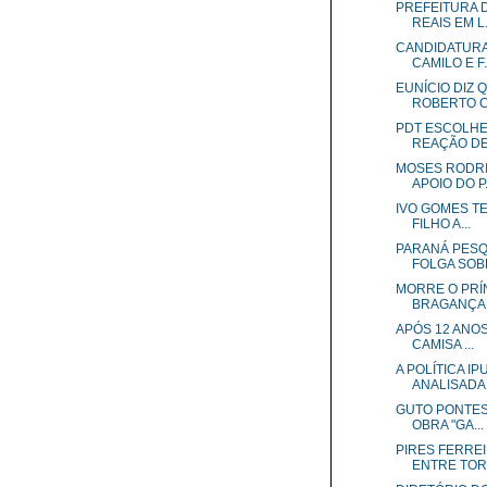
PREFEITURA D
REAIS EM L.
CANDIDATURA
CAMILO E F.
EUNÍCIO DIZ 
ROBERTO CL
PDT ESCOLHE
REAÇÃO DE.
MOSES RODRI
APOIO DO P.
IVO GOMES TE
FILHO A...
PARANÁ PESQ
FOLGA SOBR
MORRE O PRÍ
BRAGANÇA, 
APÓS 12 ANOS
CAMISA ...
A POLÍTICA I
ANALISADA.
GUTO PONTES,
OBRA "GA...
PIRES FERRE
ENTRE TORR