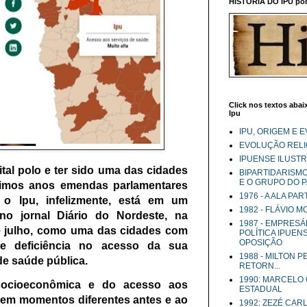
HISTÓRIA DO IPU por 
Click nos textos abaix
Ipu
IPU, ORIGEM E 
EVOLUÇÃO RELIG
IPUENSE ILUST
al polo e ter sido uma das cidades
BIPARTIDARISM
E O GRUPO DO 
timos anos emendas parlamentares
1976 - A ALA PA
 o Ipu, infelizmente, está em um
1982 - FLÁVIO 
no jornal Diário do Nordeste, na
1987 - EMPRESÁ
de julho, como uma das cidades com
POLÍTICA IPUEN
OPOSIÇÃO
e deficiência no acesso da sua
1988 - MILTON 
de saúde pública.
RETORN...
1990: MARCELO
 socioeconômica e do acesso aos
ESTADUAL
a em momentos diferentes antes e ao
1992: ZEZÉ CAR