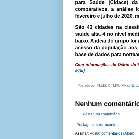
para Saúde (Cidacs) da
comparativos, a análise f
fevereiro e julho de 2020, 
São 43 cidades na classi
saúde alta, 4 no nível méd
baixo. A ideia do grupo fo
acesso da população aos 
base de dados para nortear 
Com informações do
Diário
do N
aqui)
Postado por
KLEBER TEIXEIRA
às
11:0
Nenhum comentário
Postar um comentário
Postagem mais recente
Assinar:
Postar comentários (Atom)