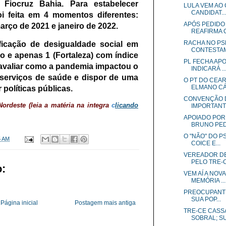
 Fiocruz Bahia.
Para estabelecer
LULA VEM AO
CANDIDAT...
oi feita em 4 momentos diferentes:
APÓS PEDIDO
março de 2021 e janeiro de 2022.
REAFIRMA C
RACHA NO PSB
ficação de desigualdade social em
CONTESTAM 
io e apenas 1 (Fortaleza) com índice
PL FECHA APO
i avaliar como a pandemia impactou o
INDICARÁ ..
serviços de saúde e dispor de uma
O PT DO CEAR
ELMANO CÁ
políticas públicas.
CONVENÇÃO D
ordeste (leia a matéria na integra
c
licando
IMPORTANTE
APOIADO POR
BRUNO PED
O "NÃO" DO P
5 AM
COICE E...
VEREADOR DE
PELO TRE-CE
:
VEM AÍ A NOV
MEMÓRIA ...
PREOCUPANTE!
SUA POP...
Página inicial
Postagem mais antiga
TRE-CE CASS
SOBRAL; SU