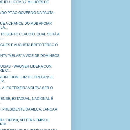
E IPU LICITA 3,7 MILHÕES DE
..
 DO PT AO GOVERNO NA PAUTA -
..
QUE A CHANCE DO MDB APOIAR
Á...
 ROBERTO CLÁUDIO. QUAL SERÁ A
..
GUES E AUGUSTA BRITO TERÃO O
..
NTA "MELAR" A VICE DE DOMINGOS
UISAS - WAGNER LIDERA COM
E C...
NCIPE DOM LUIZ DE ORLEANS E
P...
, ALEX TEIXEIRA VOLTA A SER O
PUENSE, ESTADUAL, NACIONAL É
..
 PRESIDENTE DA AILCA, LANÇA A
IRA: OPOSIÇÃO TERÁ EMBATE
IM ...