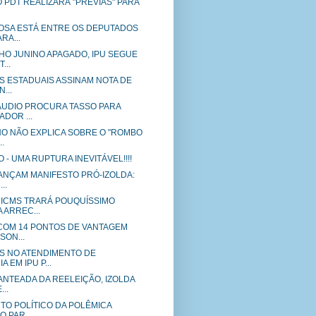
 PDT REALIZARÁ "PRÉVIAS" PARA
SA ESTÁ ENTRE OS DEPUTADOS
RA...
HO JUNINO APAGADO, IPU SEGUE
...
S ESTADUAIS ASSINAM NOTA DE
...
UDIO PROCURA TASSO PARA
ADOR ...
NO NÃO EXPLICA SOBRE O "ROMBO
.
 - UMA RUPTURA INEVITÁVEL!!!!
LANÇAM MANIFESTO PRÓ-IZOLDA:
..
ICMS TRARÁ POUQUÍSSIMO
 ARREC...
 COM 14 PONTOS DE VANTAGEM
SON...
S NO ATENDIMENTO DE
 EM IPU P...
ANTEADA DA REELEIÇÃO, IZOLDA
..
TO POLÍTICO DA POLÊMICA
 PAR...