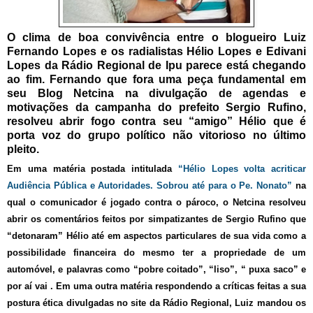
O clima de boa convivência entre o blogueiro Luiz
Fernando Lopes e os radialistas Hélio Lopes e Edivani
Lopes da Rádio Regional de Ipu parece está chegando
ao fim. Fernando que fora uma peça fundamental em
seu Blog Netcina na divulgação de agendas e
motivações da campanha do prefeito Sergio Rufino,
resolveu abrir fogo contra seu “amigo” Hélio que é
porta voz do grupo político não vitorioso no último
pleito.
Em uma matéria postada intitulada
“Hélio Lopes volta acriticar
Audiência Pública e Autoridades. Sobrou até para o Pe. Nonato”
na
qual o comunicador é jogado contra o pároco, o Netcina resolveu
abrir os comentários feitos por simpatizantes de Sergio Rufino que
“detonaram” Hélio até em aspectos particulares de sua vida como a
possibilidade financeira do mesmo ter a propriedade de um
automóvel, e palavras como “pobre coitado”, “liso”, “ puxa saco” e
por aí vai . Em uma outra matéria respondendo a críticas feitas a sua
postura ética divulgadas no site da Rádio Regional, Luiz mandou os