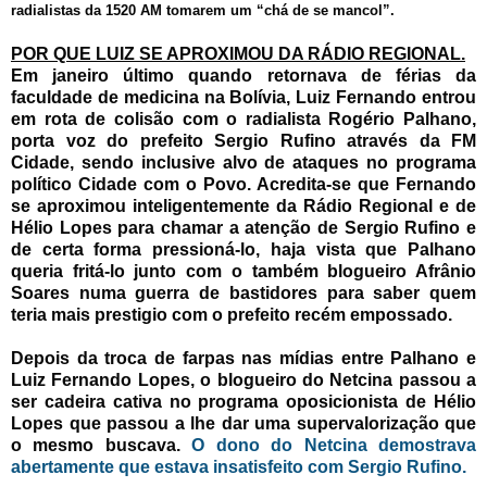
radialistas da 1520 AM tomarem um “chá de se mancol”.
POR QUE LUIZ SE APROXIMOU DA RÁDIO REGIONAL.
Em janeiro último quando retornava de férias da
faculdade de medicina na Bolívia, Luiz Fernando entrou
em rota de colisão com o radialista Rogério Palhano,
porta voz do prefeito Sergio Rufino através da FM
Cidade, sendo inclusive alvo de ataques no programa
político Cidade com o Povo. Acredita-se que Fernando
se aproximou inteligentemente da Rádio Regional e de
Hélio Lopes para chamar a atenção de Sergio Rufino e
de certa forma pressioná-lo, haja vista que Palhano
queria fritá-lo junto com o também blogueiro Afrânio
Soares numa guerra de bastidores para saber quem
teria mais prestigio com o prefeito recém empossado.
Depois da troca de farpas nas mídias entre Palhano e
Luiz Fernando Lopes, o blogueiro do Netcina passou a
ser cadeira cativa no programa oposicionista de Hélio
Lopes que passou a lhe dar uma supervalorização que
o mesmo buscava.
O dono do Netcina demostrava
abertamente que estava insatisfeito com Sergio Rufino.