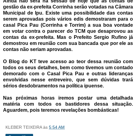
Ainda não será na sessão de hoje que as contas de
gestão da ex-prefeita Corrinha serão votadas na Câmara
Municipal de Ipu. Existe uma possibilidade das contas
serem aprovadas pois vários edis demostraram para o
casal Pica Pau (Corrinha e Torrim) a sua boa vontade
em votar contra o parecer do TCM que desaprovou as
contas da ex-prefeita. Mas o Prefeito Sergio Rufino já
demostrou em reunião com sua bancada que por ele as
contas não seriam aprovadas.
O Blog do KT teve acesso ao teor dessa reunião com
todos os seus detalhes, bem como tivemos um contado
demorado com o Casal Pica Pau e outras lideranças
envolvidas nesse entreveiro, que sem dúvidas trará
sérios desdobramentos na política ipuense.
Nas próximas horas iremos postar uma detalhada
matéria com todos os bastidores dessa situação.
Aguardem, pois teremos revelações bombásticas!
KLEBER TEIXEIRA
às
5:54 AM