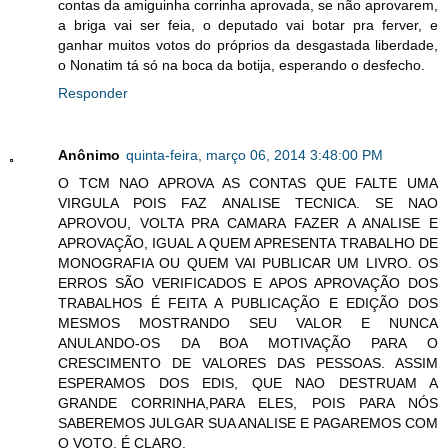
contas da amiguinha corrinha aprovada, se não aprovarem,
a briga vai ser feia, o deputado vai botar pra ferver, e
ganhar muitos votos do próprios da desgastada liberdade,
o Nonatim tá só na boca da botija, esperando o desfecho.
Responder
Anônimo
quinta-feira, março 06, 2014 3:48:00 PM
O TCM NAO APROVA AS CONTAS QUE FALTE UMA
VIRGULA POIS FAZ ANALISE TECNICA. SE NAO
APROVOU, VOLTA PRA CAMARA FAZER A ANALISE E
APROVAÇÃO, IGUAL A QUEM APRESENTA TRABALHO DE
MONOGRAFIA OU QUEM VAI PUBLICAR UM LIVRO. OS
ERROS SÃO VERIFICADOS E APOS APROVAÇÃO DOS
TRABALHOS É FEITA A PUBLICAÇÃO E EDIÇÃO DOS
MESMOS MOSTRANDO SEU VALOR E NUNCA
ANULANDO-OS DA BOA MOTIVAÇÃO PARA O
CRESCIMENTO DE VALORES DAS PESSOAS. ASSIM
ESPERAMOS DOS EDIS, QUE NAO DESTRUAM A
GRANDE CORRINHA,PARA ELES, POIS PARA NÓS
SABEREMOS JULGAR SUA ANALISE E PAGAREMOS COM
O VOTO, É CLARO.