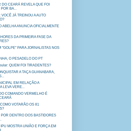
DO CEARÁ REVELA QUE FOI
POR BA...
o: VOCÊ JÁ TREINOU A AUTO
O?
KID ABELHA ANUNCIA OFICIALMENTE
HORES DA PRIMEIRA FASE DA
RES?
M "GOLPE" PARA JORNALISTAS NOS
HA, O PESADELO DO PT
stibular: QUEM FOI TIRADENTES?
ONQUISTAR A TAÇA GUANABARA,
...
ICIPAL EM RELAÇÃO A
 LEVA VERE...
 DO COMANDO VERMELHO É
 CEARÁ
- COMO VOTARÃO OS 81
S?
UE POR DENTRO DOS BASTIDORES
.
 IPU MOSTRA UNIÃO E FORÇA EM
...