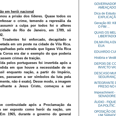
GOVERNADOR 
AMEAÇADO 
ão em herói nacional
Dica de Estud
nou a prisão dos líderes. Quase todos os
EXPLICAÇÃ
nfessar o crime, temendo a represália da
Geração 80: 
assumir a culpa por todos foi o alferes
O FIM ...
 cidade do Rio de Janeiro, em 1789, só
QUAIS OS MEL
92.
LIBERTADO
Tiradentes foi enforcado, decapitado e
DILMA FALA E
petada em um poste na cidade de Vila Rica.
EUA
palhadas pela estrada que ligava Vila Rica
EDUARDO CUN
da Coroa era dar o exemplo do que poderia
História e Ve
cassem crimes de traição.
ída pelos portugueses foi invertida após a
DEPOIS DE C
medida em que houve a necessidade de se
INVICTO VAS
il enquanto nação, a partir do Império,
DESCASO MUN
es, passaram a ser símbolos da luta pela
SEGURANÇA
iamente, não é exato). Desse modo, a imagem
INTEGRANTE
melhante a Jesus Cristo, começou a ser
PRESO NO
Impeachment 
SENADORE
ÁUDIO - FIQ
e continuidade após a Proclamação da
DA POLÍTIC..
 a ser exposto como herói da nação, um
OPOSIÇÃO DE
 Em 1965, durante o governo do general
UM SÁBADO 