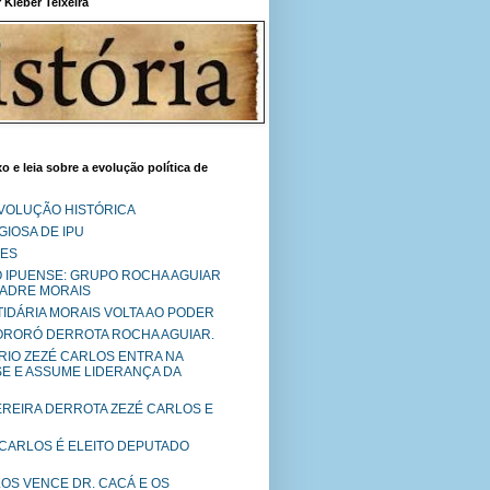
Kléber Teixeira
o e leia sobre a evolução política de
EVOLUÇÃO HISTÓRICA
IOSA DE IPU
RES
O IPUENSE: GRUPO ROCHA AGUIAR
PADRE MORAIS
RTIDÁRIA MORAIS VOLTA AO PODER
MORORÓ DERROTA ROCHA AGUIAR.
RIO ZEZÉ CARLOS ENTRA NA
SE E ASSUME LIDERANÇA DA
PEREIRA DERROTA ZEZÉ CARLOS E
 CARLOS É ELEITO DEPUTADO
LOS VENCE DR. CACÁ E OS