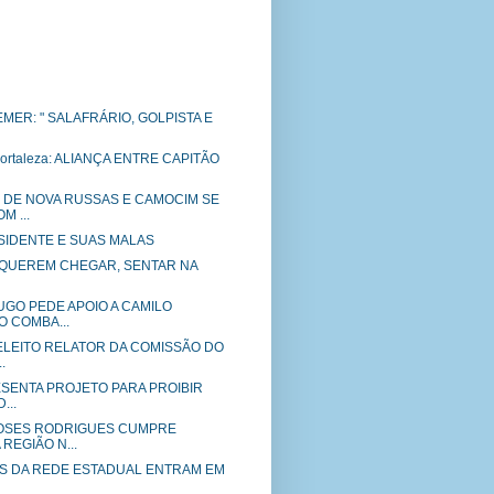
EMER: " SALAFRÁRIO, GOLPISTA E
ortaleza: ALIANÇA ENTRE CAPITÃO
DE NOVA RUSSAS E CAMOCIM SE
 ...
ESIDENTE E SUAS MALAS
a: "QUEREM CHEGAR, SENTAR NA
GO PEDE APOIO A CAMILO
O COMBA...
ELEITO RELATOR DA COMISSÃO DO
.
ESENTA PROJETO PARA PROIBIR
...
OSES RODRIGUES CUMPRE
REGIÃO N...
 DA REDE ESTADUAL ENTRAM EM