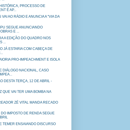
HISTÓRICA, PROCESSO DE
T É AP...
VAI AO RÁDIO E ANUNCIA A "VIA DA
 IPU SEGUE ANUNCIANDO
BRAS E ...
IRA A EDIÇÃO DO QUADRO NOS
 ...
ÃO JÁ ESTARIA COM CABEÇA DE
..
AIORIA PRO-IMPEACHMENT E ISOLA
E DIÁLOGO NACIONAL, CASO
MPEA...
O DESTA TERÇA, 12 DE ABRIL -
IZ QUE VAI TER UMA BOMBA NA
EREADOR ZÉ VITAL MANDA RECADO
DO IMPOSTO DE RENDA SEGUE
ABRIL
DE TEMER ENSAIANDO DISCURSO