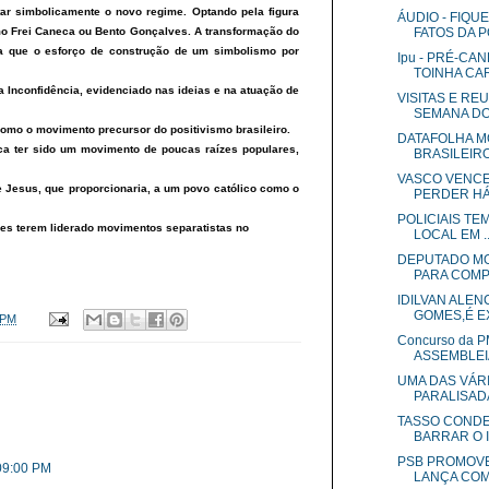
ar simbolicamente o novo regime. Optando pela figura
ÁUDIO - FIQU
omo Frei Caneca ou Bento Gonçalves. A transformação do
FATOS DA PO
ia que o esforço de construção de um simbolismo por
Ipu - PRÉ-C
TOINHA CAR
da Inconfidência, evidenciado nas ideias e na atuação de
VISITAS E RE
SEMANA DO 
como o movimento precursor do positivismo brasileiro.
DATAFOLHA M
ca ter sido um movimento de poucas raízes populares,
BRASILEIRO
VASCO VENCE,
e Jesus, que proporcionaria, a um povo católico como o
PERDER HÁ 
POLICIAIS T
ves terem liderado movimentos separatistas no
LOCAL EM ..
DEPUTADO MO
PARA COMP
IDILVAN ALEN
GOMES,É EX
 PM
Concurso da 
ASSEMBLEIA
UMA DAS VÁR
PARALISADA
TASSO CONDE
BARRAR O I.
PSB PROMOVE
:09:00 PM
LANÇA COMI