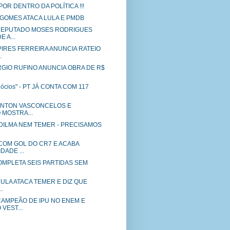
 POR DENTRO DA POLÍTICA !!!
VO GOMES ATACA LULA E PMDB
DEPUTADO MOSES RODRIGUES
E A...
PIRES FERREIRA ANUNCIA RATEIO
.
RGIO RUFINO ANUNCIA OBRA DE R$
gócios" - PT JÁ CONTA COM 117
ELINTON VASCONCELOS E
 MOSTRA...
EM DILMA NEM TEMER - PRECISAMOS
COM GOL DO CR7 E ACABA
DADE ...
MPLETA SEIS PARTIDAS SEM
 LULA ATACA TEMER E DIZ QUE
.
CAMPEÃO DE IPU NO ENEM E
VEST...