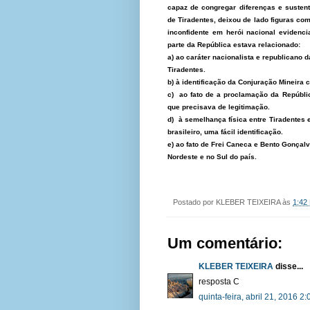
capaz de congregar diferenças e sustent
de Tiradentes, deixou de lado figuras c
inconfidente em herói nacional evidenc
parte da República estava relacionado:
a) ao caráter nacionalista e republicano 
Tiradentes.
b) à identificação da Conjuração Mineira 
c) ao fato de a proclamação da Repúbli
que precisava de legitimação.
d) à semelhança física entre Tiradentes 
brasileiro, uma fácil identificação.
e) ao fato de Frei Caneca e Bento Gonçal
Nordeste e no Sul do país.
Postado por
KLEBER TEIXEIRA
às
1:42
Um comentário:
KLEBER TEIXEIRA
disse...
resposta C
quinta-feira, abril 21, 2016 2