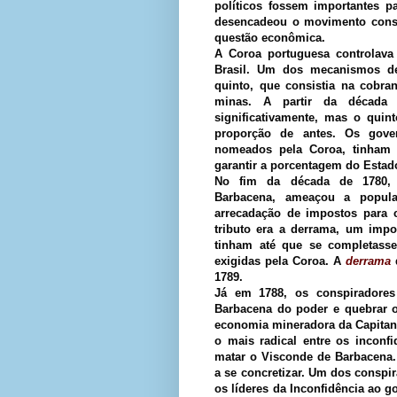
políticos fossem importantes p
desencadeou o movimento conspi
questão econômica.
A Coroa portuguesa controlava
Brasil. Um dos mecanismos d
quinto, que consistia na cobra
minas. A partir da década
significativamente, mas o qui
proporção de antes. Os gove
nomeados pela Coroa, tinham a
garantir a porcentagem do Estad
No fim da década de 1780, 
Barbacena, ameaçou a popul
arrecadação de impostos para c
tributo era a derrama, um imp
tinham até que se completasse
exigidas pela Coroa. A
derrama
d
1789.
Já em 1788, os conspiradores
Barbacena do poder e quebrar o
economia mineradora da Capitani
o mais radical entre os inconf
matar o Visconde de Barbacena.
a se concretizar. Um dos conspir
os líderes da Inconfidência ao 