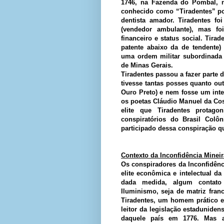
1746, na Fazenda do Pombal, na
conhecido como “Tiradentes” por 
dentista amador. Tiradentes fo
(vendedor ambulante), mas foi
financeiro e status social. Tira
patente abaixo da de tendente)
uma ordem militar subordinada 
de Minas Gerais.
Tiradentes passou a fazer parte d
tivesse tantas posses quanto out
Ouro Preto) e nem fosse um int
os poetas Cláudio Manuel da Co
elite que Tiradentes prota
conspiratórios do Brasil Colôn
participado dessa conspiração qu
Contexto da Inconfidência Mineir
Os conspiradores da Inconfidên
elite econômica e intelectual d
dada medida, algum contato 
Iluminismo, seja de matriz fra
Tiradentes, um homem prático e 
leitor da legislação estadunide
daquele país em 1776. Mas a