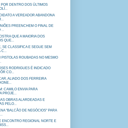
E POR DENTRO DOS ÚLTIMOS
LÍ...
ANDIDATO A VEREADOR ABANDONA
...
UNIÕES PREENCHEM O FINAL DE
...
OSTRA QUE A MAIORIA DOS
S QUE...
 SE CLASSIFICA E SEGUE SEM
C...
EM PISTOLAS ROUBADAS NO MESMO
.
SES RODRIGUES É INDICADO
ÔR CO...
CAR, ALIADO DOS FERREIRA
ONE...
PM: CAMILO ENVIA PARA
 PROJE...
IAS OBRAS ALARDEADAS E
S PELO...
NA "BALCÃO DE NEGÓCIOS" PARA
..
 ENCONTRO REGIONAL NORTE E
SS...