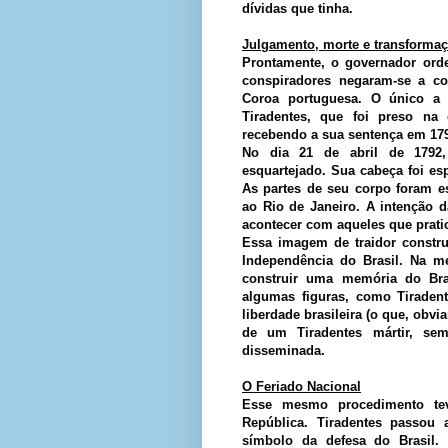
dívidas que tinha.
Julgamento, morte e transformaç
Prontamente, o governador orde
conspiradores negaram-se a co
Coroa portuguesa. O único a 
Tiradentes, que foi preso na
recebendo a sua sentença em 17
No dia 21 de abril de 1792, 
esquartejado. Sua cabeça foi es
As partes de seu corpo foram es
ao Rio de Janeiro. A intenção 
acontecer com aqueles que prati
Essa imagem de traidor constru
Independência do Brasil. Na 
construir uma memória do Bras
algumas figuras, como Tiradent
liberdade brasileira (o que, obv
de um Tiradentes mártir, se
disseminada.
O Feriado Nacional
Esse mesmo procedimento tev
República. Tiradentes passou
símbolo da defesa do Brasil.