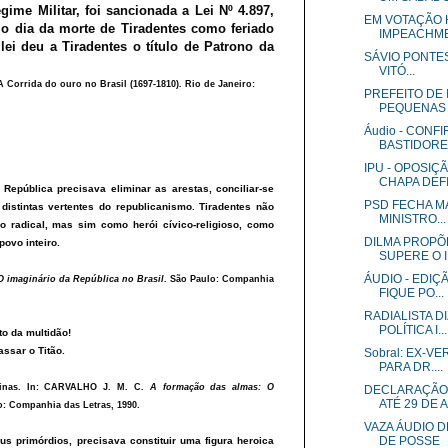
gime Militar, foi sancionada a Lei Nº 4.897,
EM VOTAÇÃO 
 o dia da morte de Tiradentes como feriado
IMPEACHMEN
ei deu a Tiradentes o título de Patrono da
SÁVIO PONTES 
VITÓ...
 Corrida do ouro no Brasil (1697-1810). Rio de Janeiro:
PREFEITO DE
PEQUENAS O
Áudio - CONF
BASTIDORES
IPU - OPOSIÇ
CHAPA DEFI.
República precisava eliminar as arestas, conciliar-se
PSD FECHA M
istintas vertentes do republicanismo. Tiradentes não
MINISTRO...
o radical, mas sim como herói cívico-religioso, como
DILMA PROPÕ
povo inteiro.
SUPERE O I
ÁUDIO - EDIÇÃ
O imaginário da República no Brasil
. São Paulo: Companhia
FIQUE PO...
RADIALISTA D
POLÍTICA I...
sto da multidão!
sar o Titão.
Sobral: EX-V
PARA DR....
inas. In: CARVALHO J. M. C.
A formação das almas: O
DECLARAÇÃO 
ATÉ 29 DE 
o: Companhia das Letras, 1990.
VAZA ÁUDIO 
DE POSSE
us primórdios, precisava constituir uma figura heroica