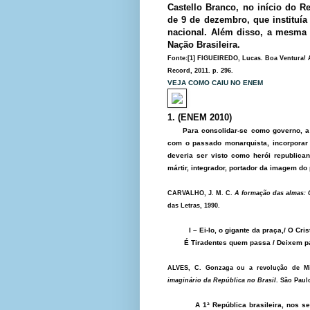
Castello Branco, no início do Re
de 9 de dezembro, que instituía
nacional. Além disso, a mesma l
Nação Brasileira.
Fonte:[1] FIGUEIREDO, Lucas. Boa Ventura! A
Record, 2011. p. 296.
VEJA COMO CAIU NO ENEM
1. (ENEM 2010)
Para consolidar-se como governo, a 
com o passado monarquista, incorporar d
deveria ser visto como herói republican
mártir, integrador, portador da imagem do 
CARVALHO, J. M. C.
A formação das almas: 
das Letras, 1990.
I – Ei-lo, o gigante da praça,/ O Cri
É Tiradentes quem passa / Deixem pas
ALVES, C. Gonzaga ou a revolução de M
imaginário da República no Brasil
. São Paul
A 1ª República brasileira, nos se