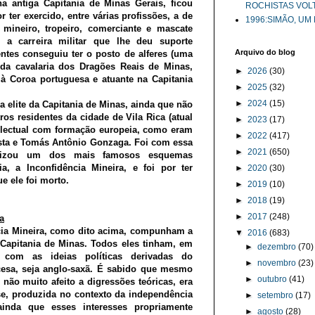
 antiga Capitania de Minas Gerais, ficou
ROCHISTAS VOL
ter exercido, entre várias profissões, a de
1996:SIMÃO, UM
i mineiro, tropeiro, comerciante e mascate
 a carreira militar que lhe deu suporte
Arquivo do blog
dentes conseguiu ter o posto de alferes (uma
 da cavalaria dos Dragões Reais de Minas,
►
2026
(30)
à Coroa portuguesa e atuante na Capitania
►
2025
(32)
►
2024
(15)
a elite da Capitania de Minas, ainda que não
ros residentes da cidade de Vila Rica (atual
►
2023
(17)
electual com formação europeia, como eram
►
2022
(417)
sta e Tomás Antônio Gonzaga. Foi com essa
►
2021
(650)
gonizou um dos mais famosos esquemas
ia, a Inconfidência Mineira, e foi por ter
►
2020
(30)
e ele foi morto.
►
2019
(10)
►
2018
(19)
►
2017
(248)
a
cia Mineira, como dito acima, compunham a
▼
2016
(683)
a Capitania de Minas. Todos eles tinham, em
►
dezembro
(70)
com as ideias políticas derivadas do
►
novembro
(23)
ncesa, seja anglo-saxã. É sabido que mesmo
►
outubro
(41)
não muito afeito a digressões teóricas, era
nse, produzida no contexto da independência
►
setembro
(17)
inda que esses interesses propriamente
►
agosto
(28)