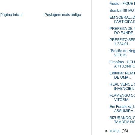
Áudio - FIQUE
Bomba !!!!! I
Página inicial
Postagem mais antiga
EM SOBRAL, 
PARTICIPA D
PREFEITA DE 
DO FUNDE..
PREFEITO SE
1.234.01...
"Balcão de Ne
VOTOS
Groaíras - U
ARTUZINHO
Editorial: N
DE UMA...
REAL VENCE 
INVENCIBILI
FLAMENGO CO
VITÓRIA
Em Fortaleza:
ASSUMIRÁ ..
BIZURANDO, 
TAMBÉM NO 
►
março
(93)