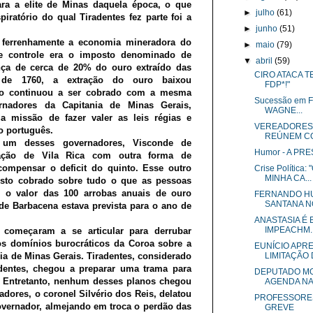
ara a elite de Minas daquela época, o que
►
julho
(61)
ratório do qual Tiradentes fez parte foi a
►
junho
(51)
 ferrenhamente a economia mineradora do
►
maio
(79)
e controle era o imposto denominado de
▼
abril
(59)
nça de cerca de 20% do ouro extraído das
CIRO ATACA T
 de 1760, a extração do ouro baixou
FDP*!"
nto continuou a ser cobrado com a mesma
Sucessão em F
rnadores da Capitania de Minas Gerais,
WAGNE...
 missão de fazer valer as leis régias e
VEREADORES 
o português.
REÚNEM COM
um desses governadores, Visconde de
Humor - A PR
ação de Vila Rica com outra forma de
ompensar o deficit do quinto. Esse outro
Crise Polític
MINHA CA...
osto cobrado sobre tudo o que as pessoas
 o valor das 100 arrobas anuais de ouro
FERNANDO HU
SANTANA N
e Barbacena estava prevista para o ano de
ANASTASIA É 
IMPEACHM..
 começaram a se articular para derrubar
s domínios burocráticos da Coroa sobre a
EUNÍCIO APR
a de Minas Gerais. Tiradentes, considerado
LIMITAÇÃO D
identes, chegou a preparar uma trama para
DEPUTADO M
 Entretanto, nenhum desses planos chegou
AGENDA NA 
adores, o coronel Silvério dos Reis, delatou
PROFESSORES
governador, almejando em troca o perdão das
GREVE