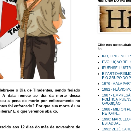
HISTÓRIA DO IPU por 
Click nos textos abaix
Ipu
IPU, ORIGEM E 
EVOLUÇÃO RELIG
IPUENSE ILUST
BIPARTIDARISM
E O GRUPO DO 
1976 - A ALA PA
1982 - FLÁVIO 
elebra-se o Dia de Tiradentes, sendo feriado
l. A data remete ao dia da morte dessa
1987 - EMPRESÁ
POLÍTICA IPUEN
ebeu a pena de morte por enforcamento no
OPOSIÇÃO
ntes foi enforcado? Por que sua morte é um
1988 - MILTON 
leira? É o que veremos abaixo.
RETORN...
1990: MARCELO
ESTADUAL
nascido aos 12 dias do mês de novembro de
1992: ZEZÉ CAR