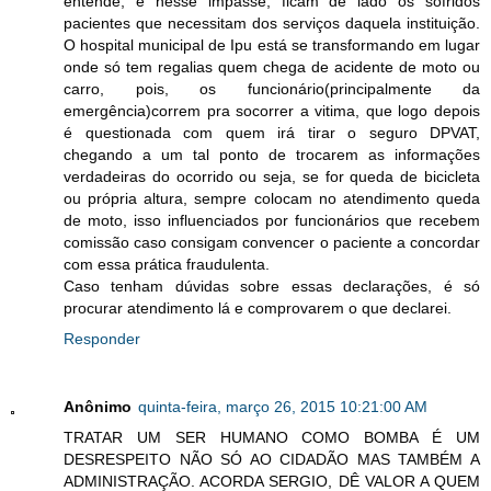
entende, e nesse impasse, ficam de lado os sofridos
pacientes que necessitam dos serviços daquela instituição.
O hospital municipal de Ipu está se transformando em lugar
onde só tem regalias quem chega de acidente de moto ou
carro, pois, os funcionário(principalmente da
emergência)correm pra socorrer a vitima, que logo depois
é questionada com quem irá tirar o seguro DPVAT,
chegando a um tal ponto de trocarem as informações
verdadeiras do ocorrido ou seja, se for queda de bicicleta
ou própria altura, sempre colocam no atendimento queda
de moto, isso influenciados por funcionários que recebem
comissão caso consigam convencer o paciente a concordar
com essa prática fraudulenta.
Caso tenham dúvidas sobre essas declarações, é só
procurar atendimento lá e comprovarem o que declarei.
Responder
Anônimo
quinta-feira, março 26, 2015 10:21:00 AM
TRATAR UM SER HUMANO COMO BOMBA É UM
DESRESPEITO NÃO SÓ AO CIDADÃO MAS TAMBÉM A
ADMINISTRAÇÃO. ACORDA SERGIO, DÊ VALOR A QUEM