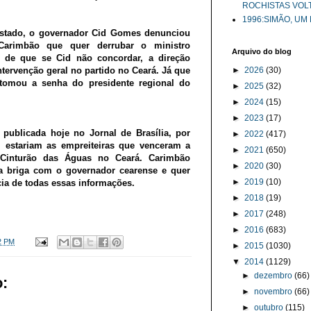
ROCHISTAS VOL
1996:SIMÃO, UM
Estado, o governador Cid Gomes denunciou
Carimbão que quer derrubar o ministro
Arquivo do blog
a de que se Cid não concordar, a direção
tervenção geral no partido no Ceará. Já que
►
2026
(30)
 tomou a senha do presidente regional do
►
2025
(32)
►
2024
(15)
►
2023
(17)
ublicada hoje no Jornal de Brasília, por
►
2022
(417)
d, estariam as empreiteiras que venceram a
►
2021
(650)
 Cinturão das Águas no Ceará. Carimbão
►
2020
(30)
a briga com o governador cearense e quer
►
2019
(10)
cia de todas essas informações.
►
2018
(19)
►
2017
(248)
►
2016
(683)
2 PM
►
2015
(1030)
▼
2014
(1129)
►
dezembro
(66)
:
►
novembro
(66)
►
outubro
(115)