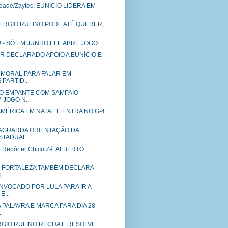
idade/Zaytec: EUNÍCIO LIDERA EM
SERGIO RUFINO PODE ATÉ QUERER,
!!!! - SÓ EM JUNHO ELE ABRE JOGO
R DECLARADO APOIO A EUNÍCIO E
 MORAL PARA FALAR EM
 PARTID...
NO EMPANTE COM SAMPAIO
JOGO N...
MÉRICA EM NATAL E ENTRA NO G-4
 AGUARDA ORIENTAÇÃO DA
TADUAL...
o Repórter Chico Zé: ALBERTO
DE FORTALEZA TAMBÉM DECLARA
..
NVOCADO POR LULA PARA IR A
E...
 PALAVRA E MARCA PARA DIA 28
.
RGIO RUFINO RECUA E RESOLVE