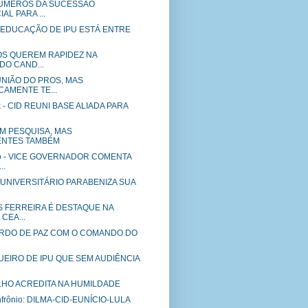
 NÚMEROS DA SUCESSÃO
AL PARA ...
o - EDUCAÇÃO DE IPU ESTÁ ENTRE
DOS QUEREM RAPIDEZ NA
DO CAND...
UNIÃO DO PROS, MAS
CAMENTE TE...
k - CID REUNI BASE ALIADA PARA
M PESQUISA, MAS
NTES TAMBÉM
ho - VICE GOVERNADOR COMENTA
..
a - UNIVERSITÁRIO PARABENIZA SUA
ES FERREIRA É DESTAQUE NA
CEA...
ORDO DE PAZ COM O COMANDO DO
EIRO DE IPU QUE SEM AUDIÊNCIA
LHO ACREDITA NA HUMILDADE
infrônio: DILMA-CID-EUNÍCIO-LULA