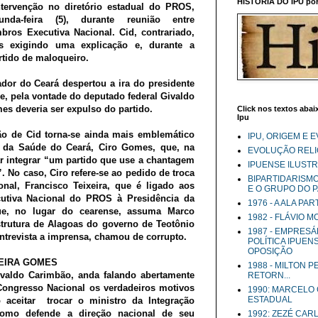
HISTÓRIA DO IPU por 
intervenção no diretório estadual do PROS,
da-feira (5), durante reunião entre
bros Executiva Nacional. Cid, contrariado,
es exigindo uma explicação e, durante a
rtido de maloqueiro.
dor do Ceará despertou a ira do presidente
e, pela vontade do deputado federal Givaldo
s deveria ser expulso do partido.
Click nos textos abaix
Ipu
ção de Cid torna-se ainda mais emblemático
IPU, ORIGEM E 
o da Saúde do Ceará, Ciro Gomes, que, na
EVOLUÇÃO RELIG
r integrar “um partido que use a chantagem
IPUENSE ILUST
. No caso, Ciro refere-se ao pedido de troca
BIPARTIDARISM
onal, Francisco Teixeira, que é ligado aos
E O GRUPO DO 
cutiva Nacional do PROS à Presidência da
1976 - A ALA PA
que, no lugar do cearense, assuma Marco
1982 - FLÁVIO 
estrutura de Alagoas do governo de Teotônio
1987 - EMPRESÁ
entrevista a imprensa, chamou de corrupto.
POLÍTICA IPUEN
OPOSIÇÃO
EIRA GOMES
1988 - MILTON 
valdo Carimbão, anda falando abertamente
RETORN...
ongresso Nacional os verdadeiros motivos
1990: MARCELO
ESTADUAL
aceitar trocar o ministro da Integração
 como defende a direção nacional de seu
1992: ZEZÉ CAR