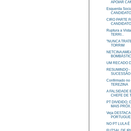
APOIAR CAM
Esquerda Soci
CANDIDATO 
CIRO PARTE P
CANDIDATO 
Ruptura a Vis
TERRI...
"NUNCA TRATE
TORRIM
NETCINA AME
BOMBÁSTICA
UM RECADO D
RESUMINDO -
SUCESSÃO 
Confirmado no
TEREZINA
A FALSIDADE 
CHEFE DE TR
PT DIVIDIDO;
MAIS PRÓX..
Veja DESTAC
PORTUGUE
NO PT LULA É
FUTSAL DE I