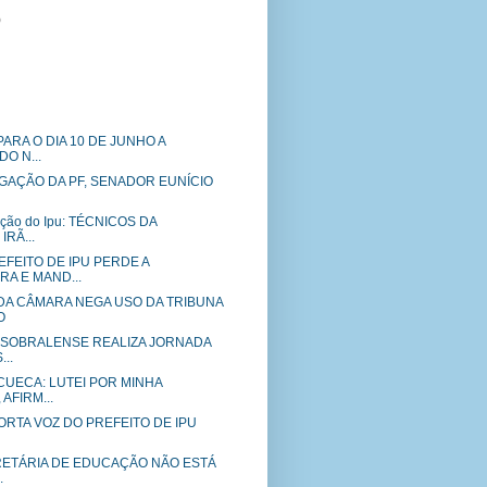
)
ARA O DIA 10 DE JUNHO A
DO N...
GAÇÃO DA PF, SENADOR EUNÍCIO
ação do Ipu: TÉCNICOS DA
RÃ...
FEITO DE IPU PERDE A
A E MAND...
DA CÂMARA NEGA USO DA TRIBUNA
O
O SOBRALENSE REALIZA JORNADA
..
CUECA: LUTEI POR MINHA
AFIRM...
 PORTA VOZ DO PREFEITO DE IPU
CRETÁRIA DE EDUCAÇÃO NÃO ESTÁ
.