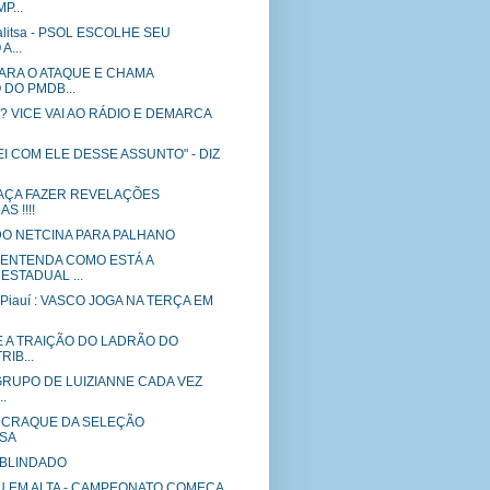
P...
alitsa - PSOL ESCOLHE SEU
A...
ARA O ATAQUE E CHAMA
DO PMDB...
ta? VICE VAI AO RÁDIO E DEMARCA
I COM ELE DESSE ASSUNTO" - DIZ
AÇA FAZER REVELAÇÕES
S !!!!
O NETCINA PARA PALHANO
 ENTENDA COMO ESTÁ A
ESTADUAL ...
 Piauí : VASCO JOGA NA TERÇA EM
E A TRAIÇÃO DO LADRÃO DO
IB...
 GRUPO DE LUIZIANNE CADA VEZ
.
A CRAQUE DA SELEÇÃO
SA
 BLINDADO
PU EM ALTA - CAMPEONATO COMEÇA