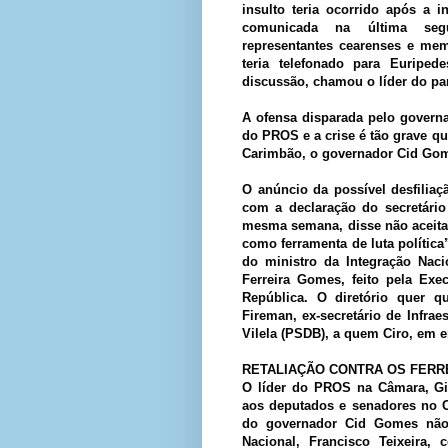
insulto teria ocorrido após a 
comunicada na última segun
representantes cearenses e mem
teria telefonado para Euriped
discussão, chamou o líder do pa
A ofensa disparada pelo governa
do PROS e a crise é tão grave qu
Carimbão, o governador Cid Gome
O anúncio da possível desfilia
com a declaração do secretári
mesma semana, disse não aceita
como ferramenta de luta política”
do ministro da Integração Naci
Ferreira Gomes, feito pela Exe
República. O diretório quer 
Fireman, ex-secretário de Infra
Vilela (PSDB), a quem Ciro, em 
RETALIAÇÃO CONTRA OS FERR
O líder do PROS na Câmara, Gi
aos deputados e senadores no C
do governador Cid Gomes não 
Nacional, Francisco Teixeira,