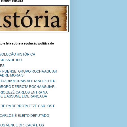
Kléber Teixeira
o e leia sobre a evolução política de
EVOLUÇÃO HISTÓRICA
IOSA DE IPU
RES
O IPUENSE: GRUPO ROCHA AGUIAR
PADRE MORAIS
RTIDÁRIA MORAIS VOLTA AO PODER
MORORÓ DERROTA ROCHA AGUIAR.
RIO ZEZÉ CARLOS ENTRA NA
SE E ASSUME LIDERANÇA DA
PEREIRA DERROTA ZEZÉ CARLOS E
 CARLOS É ELEITO DEPUTADO
LOS VENCE DR. CACÁ E OS