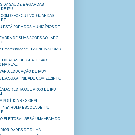
IS DA SAÚDE E GUARDAS
DE IPU...
 COM O EXECUTIVO, GUARDAS
RE...
IPU ESTÁ FORA DOS MUNICÍPIOS DE
EMBRA DE SUAS AÇÕES AO LADO
O...
to Empreendedor" - PATRÍCIA AGUIAR
CUIDADAS DE IGUATU SÃO
NA REV...
VAR A EDUCAÇÃO DE IPU?
 E A SUA AFINIDADE COM ZEZINHO
ÉM ACREDITA QUE PROS DE IPU
...
A POLÍTICA REGIONAL
10 - NENHUMA ESCOLA DE IPU
...
O ELEITORAL SERÁ UMA ARMA DO
..
S PRIORIDADES DE DILMA