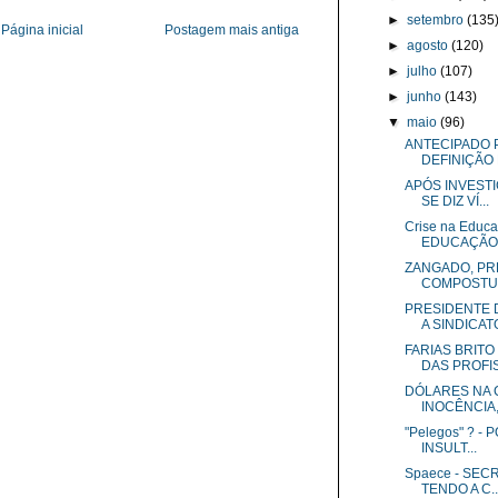
►
setembro
(135
Página inicial
Postagem mais antiga
►
agosto
(120)
►
julho
(107)
►
junho
(143)
▼
maio
(96)
ANTECIPADO P
DEFINIÇÃO 
APÓS INVESTI
SE DIZ VÍ...
Crise na Educ
EDUCAÇÃO I
ZANGADO, PRE
COMPOSTUR
PRESIDENTE 
A SINDICAT
FARIAS BRIT
DAS PROFIS.
DÓLARES NA 
INOCÊNCIA, 
"Pelegos" ? -
INSULT...
Spaece - SE
TENDO A C..