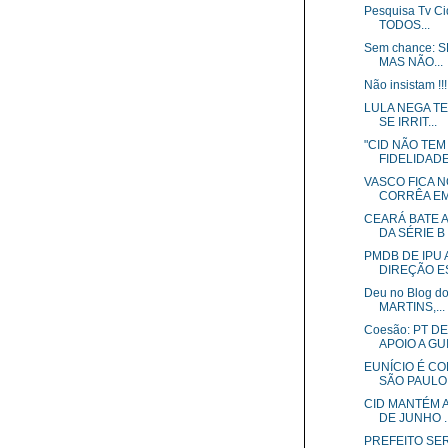
Pesquisa Tv C
TODOS...
Sem chance: 
MAS NÃO...
Não insistam 
LULA NEGA TE
SE IRRIT...
"CID NÃO TEM
FIDELIDADE
VASCO FICA 
CORRÊA EM 
CEARÁ BATE A
DA SÉRIE B
PMDB DE IPU
DIREÇÃO ES
Deu no Blog d
MARTINS,...
Coesão: PT 
APOIO A GUI.
EUNÍCIO É CO
SÃO PAULO 
CID MANTÉM A
DE JUNHO ..
PREFEITO SE