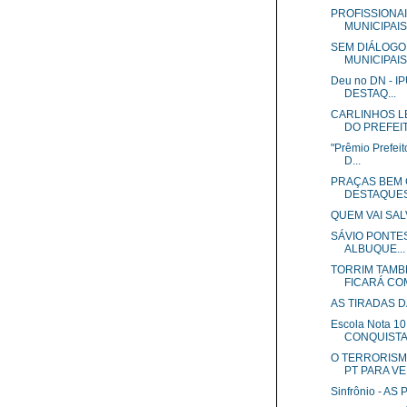
PROFISSIONA
MUNICIPAIS 
SEM DIÁLOGO
MUNICIPAIS 
Deu no DN - 
DESTAQ...
CARLINHOS L
DO PREFEIT
"Prêmio Prefei
D...
PRAÇAS BEM 
DESTAQUES 
QUEM VAI SAL
SÁVIO PONTES
ALBUQUE...
TORRIM TAMB
FICARÁ COM 
AS TIRADAS D
Escola Nota 
CONQUISTA P
O TERRORISM
PT PARA VE.
Sinfrônio - A