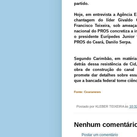
partido.
Hoje, em entrevista a Agência 
chantagem do líder Givaldo 
Francisco Teixeira, sob ameaç
nacional do PROS concretiza a in
o presidente Eurípedes Junior
PROS do Ceará, Danilo Serpa.
Segundo Carimbão, em matéria p
detrás dessa resistência de Ci
obra de construção do canal
promete dar detalhes sobre ess
que a bancada federal tome ciên
Fonte: Cearanews
Postado por
KLEBER TEIXEIRA
às
10:3
Nenhum comentário
Postar um comentário