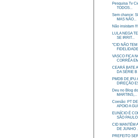
Pesquisa Tv C
TODOS...
Sem chance: 
MAS NÃO...
Não insistam 
LULA NEGA TE
SE IRRIT...
"CID NÃO TEM
FIDELIDADE
VASCO FICA 
CORRÊA EM 
CEARÁ BATE A
DA SÉRIE B
PMDB DE IPU
DIREÇÃO ES
Deu no Blog d
MARTINS,...
Coesão: PT 
APOIO A GUI.
EUNÍCIO É CO
SÃO PAULO 
CID MANTÉM A
DE JUNHO ..
PREFEITO SE