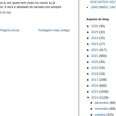
ROCHISTAS VOL
ra tu ver quem tem votos no ceará, tu já
io, ti será é afastado do senado pra sempre
1996:SIMÃO, UM
44:00 AM
Arquivo do blog
►
2026
(30)
Página inicial
Postagem mais antiga
►
2025
(32)
►
2024
(15)
►
2023
(17)
►
2022
(417)
►
2021
(650)
►
2020
(30)
►
2019
(10)
►
2018
(19)
►
2017
(248)
►
2016
(683)
►
2015
(1030)
▼
2014
(1129)
►
dezembro
(66)
►
novembro
(66)
►
outubro
(115)