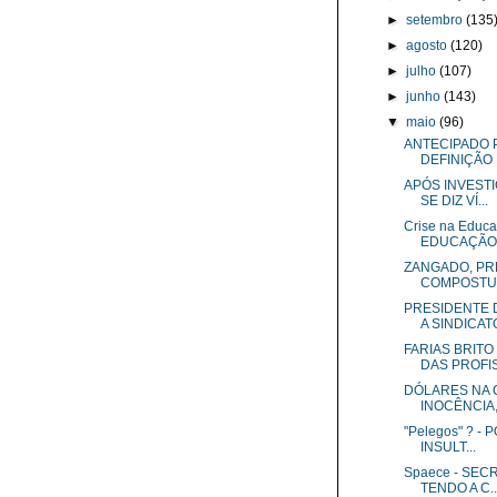
►
setembro
(135
►
agosto
(120)
►
julho
(107)
►
junho
(143)
▼
maio
(96)
ANTECIPADO P
DEFINIÇÃO 
APÓS INVESTI
SE DIZ VÍ...
Crise na Educ
EDUCAÇÃO I
ZANGADO, PRE
COMPOSTUR
PRESIDENTE 
A SINDICAT
FARIAS BRIT
DAS PROFIS.
DÓLARES NA 
INOCÊNCIA, 
"Pelegos" ? -
INSULT...
Spaece - SE
TENDO A C..