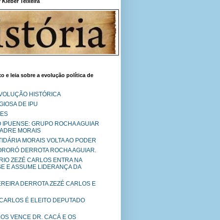
Kléber Teixeira
o e leia sobre a evolução política de
EVOLUÇÃO HISTÓRICA
IOSA DE IPU
RES
O IPUENSE: GRUPO ROCHA AGUIAR
PADRE MORAIS
RTIDÁRIA MORAIS VOLTA AO PODER
MORORÓ DERROTA ROCHA AGUIAR.
RIO ZEZÉ CARLOS ENTRA NA
SE E ASSUME LIDERANÇA DA
PEREIRA DERROTA ZEZÉ CARLOS E
 CARLOS É ELEITO DEPUTADO
LOS VENCE DR. CACÁ E OS