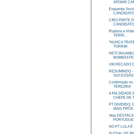
APOIAR CAM
Esquerda Soci
CANDIDATO 
CIRO PARTE P
CANDIDATO 
Ruptura a Vis
TERRI...
"NUNCA TRATE
TORRIM
NETCINA AME
BOMBÁSTICA
UM RECADO D
RESUMINDO -
SUCESSÃO 
Confirmado no
TEREZINA
A FALSIDADE 
CHEFE DE TR
PT DIVIDIDO;
MAIS PRÓX..
Veja DESTAC
PORTUGUE
NO PT LULA É
FUTSAL DE I