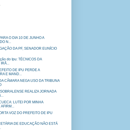
)
ARA O DIA 10 DE JUNHO A
DO N...
GAÇÃO DA PF, SENADOR EUNÍCIO
ação do Ipu: TÉCNICOS DA
RÃ...
FEITO DE IPU PERDE A
A E MAND...
DA CÂMARA NEGA USO DA TRIBUNA
O
O SOBRALENSE REALIZA JORNADA
..
CUECA: LUTEI POR MINHA
AFIRM...
 PORTA VOZ DO PREFEITO DE IPU
CRETÁRIA DE EDUCAÇÃO NÃO ESTÁ
.