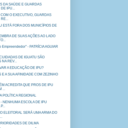
IS DA SAÚDE E GUARDAS
DE IPU...
 COM O EXECUTIVO, GUARDAS
RE...
IPU ESTÁ FORA DOS MUNICÍPIOS DE
EMBRA DE SUAS AÇÕES AO LADO
O...
to Empreendedor" - PATRÍCIA AGUIAR
CUIDADAS DE IGUATU SÃO
NA REV...
VAR A EDUCAÇÃO DE IPU?
 E A SUA AFINIDADE COM ZEZINHO
ÉM ACREDITA QUE PROS DE IPU
...
A POLÍTICA REGIONAL
10 - NENHUMA ESCOLA DE IPU
...
O ELEITORAL SERÁ UMA ARMA DO
..
S PRIORIDADES DE DILMA