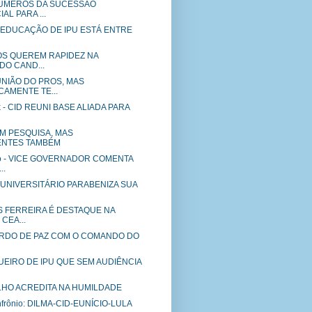
 NÚMEROS DA SUCESSÃO
AL PARA ...
o - EDUCAÇÃO DE IPU ESTÁ ENTRE
DOS QUEREM RAPIDEZ NA
DO CAND...
UNIÃO DO PROS, MAS
CAMENTE TE...
k - CID REUNI BASE ALIADA PARA
M PESQUISA, MAS
NTES TAMBÉM
ho - VICE GOVERNADOR COMENTA
..
a - UNIVERSITÁRIO PARABENIZA SUA
ES FERREIRA É DESTAQUE NA
CEA...
ORDO DE PAZ COM O COMANDO DO
EIRO DE IPU QUE SEM AUDIÊNCIA
LHO ACREDITA NA HUMILDADE
infrônio: DILMA-CID-EUNÍCIO-LULA