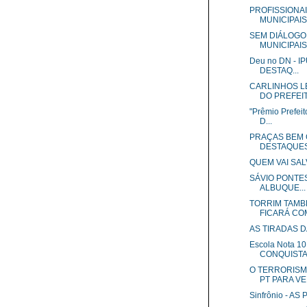
PROFISSIONA
MUNICIPAIS 
SEM DIÁLOGO
MUNICIPAIS 
Deu no DN - 
DESTAQ...
CARLINHOS L
DO PREFEIT
"Prêmio Prefei
D...
PRAÇAS BEM 
DESTAQUES 
QUEM VAI SAL
SÁVIO PONTES
ALBUQUE...
TORRIM TAMB
FICARÁ COM 
AS TIRADAS D
Escola Nota 
CONQUISTA P
O TERRORISM
PT PARA VE.
Sinfrônio - A