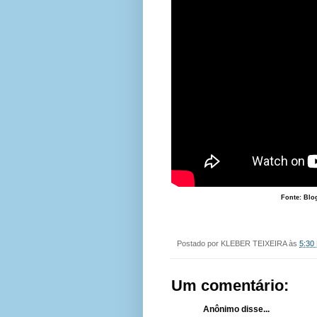
Fonte: Blo
Postado por
KLEBER TEIXEIRA
às
5:30
Um comentário:
Anônimo disse...