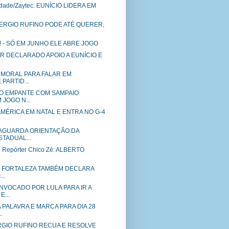
idade/Zaytec: EUNÍCIO LIDERA EM
SERGIO RUFINO PODE ATÉ QUERER,
!!!! - SÓ EM JUNHO ELE ABRE JOGO
R DECLARADO APOIO A EUNÍCIO E
 MORAL PARA FALAR EM
 PARTID...
NO EMPANTE COM SAMPAIO
JOGO N...
MÉRICA EM NATAL E ENTRA NO G-4
 AGUARDA ORIENTAÇÃO DA
TADUAL...
o Repórter Chico Zé: ALBERTO
DE FORTALEZA TAMBÉM DECLARA
..
NVOCADO POR LULA PARA IR A
E...
 PALAVRA E MARCA PARA DIA 28
.
RGIO RUFINO RECUA E RESOLVE