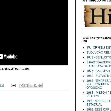
HISTÓRIA DO IPU por 
Click nos textos abaix
Ipu
IPU, ORIGEM E 
EVOLUÇÃO RELIG
IPUENSE ILUST
BIPARTIDARISM
E O GRUPO DO 
g do Roberto Moreira (DN)
1976 - A ALA PA
1982 - FLÁVIO 
1987 - EMPRESÁ
POLÍTICA IPUEN
 PM
OPOSIÇÃO
1988 - MILTON 
RETORN...
1990: MARCELO
ESTADUAL
1992: ZEZÉ CAR