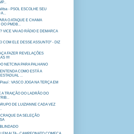
P...
alitsa - PSOL ESCOLHE SEU
A...
ARA O ATAQUE E CHAMA
DO PMDB...
ta? VICE VAI AO RÁDIO E DEMARCA
I COM ELE DESSE ASSUNTO" - DIZ
AÇA FAZER REVELAÇÕES
S !!!!
O NETCINA PARA PALHANO
 ENTENDA COMO ESTÁ A
ESTADUAL ...
 Piauí : VASCO JOGA NA TERÇA EM
E A TRAIÇÃO DO LADRÃO DO
IB...
 GRUPO DE LUIZIANNE CADA VEZ
.
A CRAQUE DA SELEÇÃO
SA
 BLINDADO
PU EM ALTA - CAMPEONATO COMEÇA