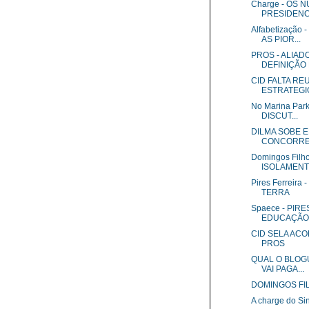
Charge - OS
PRESIDENCI
Alfabetizaçã
AS PIOR...
PROS - ALIA
DEFINIÇÃO 
CID FALTA RE
ESTRATEGI
No Marina Par
DISCUT...
DILMA SOBE E
CONCORRE
Domingos Fil
ISOLAMENT.
Pires Ferreir
TERRA
Spaece - PIR
EDUCAÇÃO 
CID SELA AC
PROS
QUAL O BLOGU
VAI PAGA...
DOMINGOS FI
A charge do S