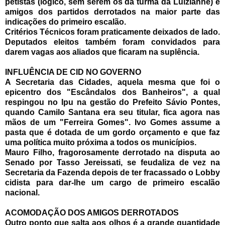
petistas (lógico, sem serem os da turma da Luizianne) e
amigos dos partidos derrotados na maior parte das
indicações do primeiro escalão.
Critérios Técnicos foram praticamente deixados de lado.
Deputados eleitos também foram convidados para
darem vagas aos aliados que ficaram na suplência.
INFLUÊNCIA DE CID NO GOVERNO
A Secretaria das Cidades, aquela mesma que foi o
epicentro dos "Escândalos dos Banheiros", a qual
respingou no Ipu na gestão do Prefeito Sávio Pontes,
quando Camilo Santana era seu titular, fica agora nas
mãos de um "Ferreira Gomes". Ivo Gomes assume a
pasta que é dotada de um gordo orçamento e que faz
uma política muito próxima a todos os municípios.
Mauro Filho, fragorosamente derrotado na disputa ao
Senado por Tasso Jereissati, se feudaliza de vez na
Secretaria da Fazenda depois de ter fracassado o Lobby
cidista para dar-lhe um cargo de primeiro escalão
nacional.
ACOMODAÇÃO DOS AMIGOS DERROTADOS
Outro ponto que salta aos olhos é a grande quantidade