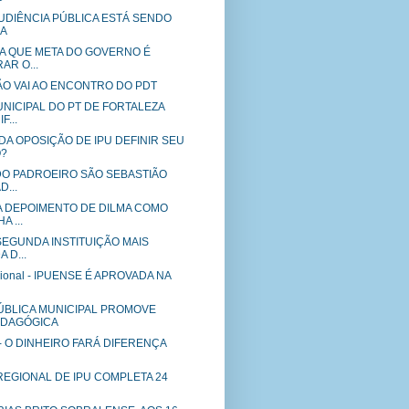
- AUDIÊNCIA PÚBLICA ESTÁ SENDO
DA
RA QUE META DO GOVERNO É
AR O...
NÃO VAI AO ENCONTRO DO PDT
NICIPAL DO PT DE FORTALEZA
F...
DA OPOSIÇÃO DE IPU DEFINIR SEU
O?
 DO PADROEIRO SÃO SEBASTIÃO
...
ZA DEPOIMENTO DE DILMA COMO
 ...
A SEGUNDA INSTITUIÇÃO MAIS
 D...
cional - IPUENSE É APROVADA NA
BLICA MUNICIPAL PROMOVE
EDAGÓGICA
R - O DINHEIRO FARÁ DIFERENÇA
 REGIONAL DE IPU COMPLETA 24