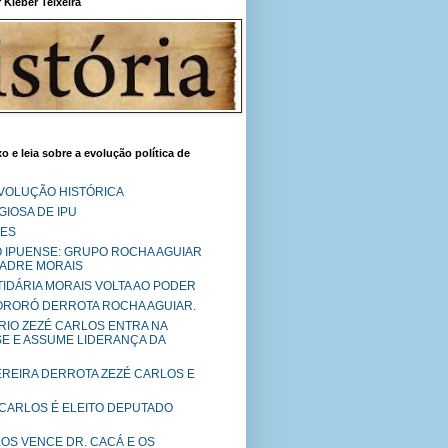
Kléber Teixeira
o e leia sobre a evolução política de
EVOLUÇÃO HISTÓRICA
IOSA DE IPU
RES
O IPUENSE: GRUPO ROCHA AGUIAR
PADRE MORAIS
RTIDÁRIA MORAIS VOLTA AO PODER
MORORÓ DERROTA ROCHA AGUIAR.
RIO ZEZÉ CARLOS ENTRA NA
SE E ASSUME LIDERANÇA DA
PEREIRA DERROTA ZEZÉ CARLOS E
 CARLOS É ELEITO DEPUTADO
LOS VENCE DR. CACÁ E OS