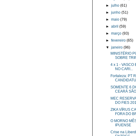
►
julho
(61)
►
junho
(51)
►
maio
(79)
►
abril
(59)
►
março
(93)
►
fevereiro
(65)
▼
janeiro
(96)
MINISTÉRIO P
SOBRE TRIP
4 x 1 - VASC
NO CARI...
Fortaleza: P
CANDIDATUR
SOMENTE 6 D
CEARÁ SÃO 
MEC RESERVA
DO FIES 20
ZIKA VÍRUS 
FORA DO B
O MORNO MÊS 
IPUENSE
Crise na Libe